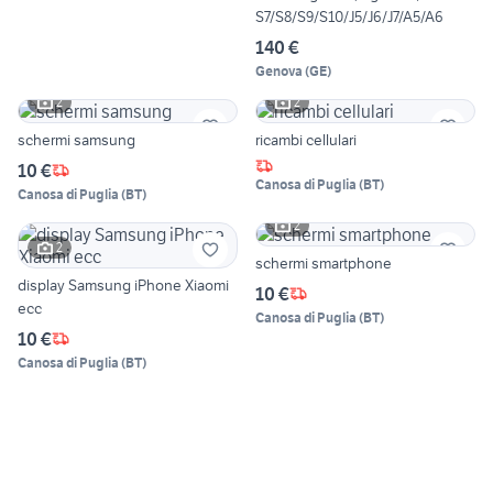
S7/S8/S9/S10/J5/J6/J7/A5/A6
140 €
Genova
(
GE
)
2
2
schermi samsung
ricambi cellulari
10 €
Canosa di Puglia
(
BT
)
Canosa di Puglia
(
BT
)
2
2
schermi smartphone
display Samsung iPhone Xiaomi
10 €
ecc
Canosa di Puglia
(
BT
)
10 €
Canosa di Puglia
(
BT
)