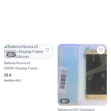
3
Batteria Nuova s5
G900F+Display Frame
LCD+KitAcces
35 €
Avellino
(
AV
)
5
Samsung LCD (Ingrosso)