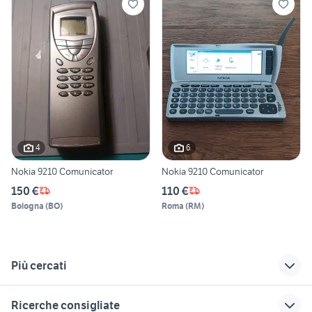
4
6
Nokia 9210 Comunicator
Nokia 9210 Comunicator
150 €
110 €
Bologna
(
BO
)
Roma
(
RM
)
Più cercati
Correlati
Richerche simili
Suggerimenti
Ricerche consigliate