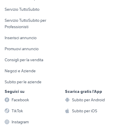
Servizio TuttoSubito
elettronica
per la casa e la
sports e hobby
Servizio TuttoSubito per
persona
Informatica
Animali
Professionisti
Arredamento e
Console e
Accessori per
Casalinghi
Inserisci annuncio
Videogiochi
animali
Elettrodomestici
Promuovi annuncio
Audio/Video
Musica e Film
Giardino e Fai da te
Consigli per la vendita
Fotografia
Libri e Riviste
Abbigliamento e
Negozi e Aziende
Telefonia
Strumenti Musicali
Accessori
Subito per le aziende
Sports
Tutto per i bambini
Seguici su
Scarica gratis l'App
Biciclette
Facebook
Subito per Android
Collezionismo
TikTok
Subito per iOS
Instagram