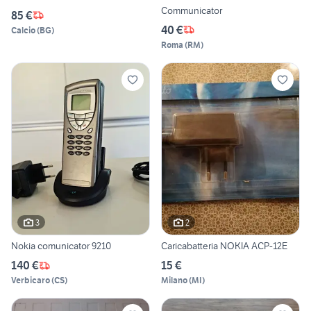
Communicator
85 €
40 €
Calcio
(
BG
)
Roma
(
RM
)
3
2
Nokia comunicator 9210
Caricabatteria NOKIA ACP-12E
140 €
15 €
Verbicaro
(
CS
)
Milano
(
MI
)