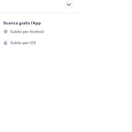
blocchi telefonia
samsung z flip usato
sports e hobby
a
Scarica gratis l'App
huawei honor 4x
Animali
Subito per Android
ento e
Accessori per animali
nia
samsung sassari
hi
Subito per iOS
Musica e Film
omestici
Libri e Riviste
e Fai da te
Strumenti Musicali
amento e
ri
Sports
 i bambini
Biciclette
Collezionismo