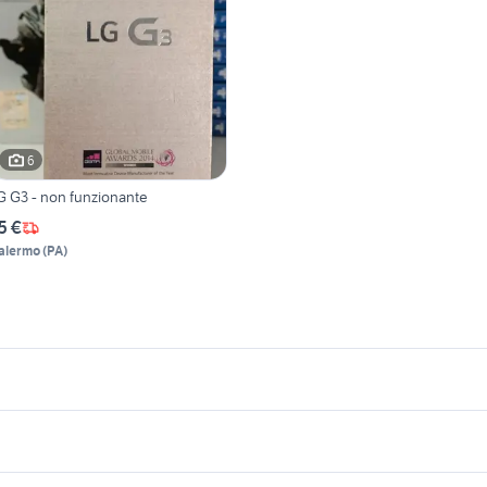
6
G G3 - non funzionante
5 €
alermo
(
PA
)
icherche simili
Suggerimenti
g g3
lg g3 sim
g g3 fotocamera
honor magic