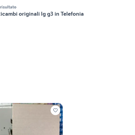
 risultato
icambi originali lg g3 in Telefonia