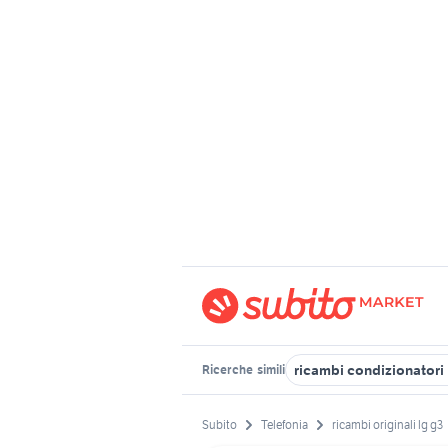
ricambi condizionatori 
Ricerche
simili
Subito
Telefonia
ricambi originali lg g3