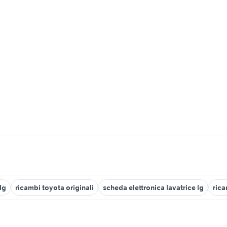
lg
ricambi toyota originali
scheda elettronica lavatrice lg
ric