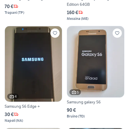
Edition 64GB
70 €
160 €
Trapani
(
TP
)
Messina
(
ME
)
5
4
Samsung galaxy S6
Samsung S6 Edge +
90 €
30 €
Bruino
(
TO
)
Napoli
(
NA
)