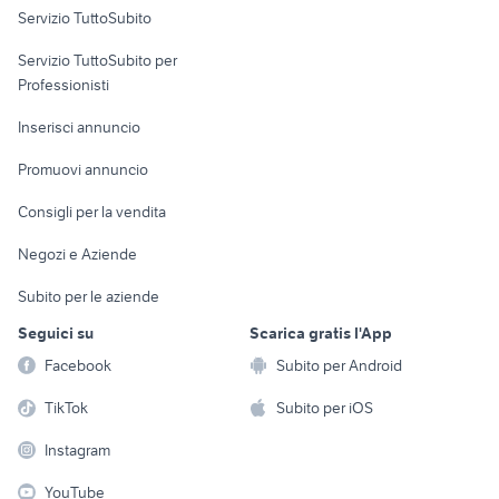
Servizio TuttoSubito
elettronica
per la casa e la
sports e hobby
Servizio TuttoSubito per
persona
Informatica
Animali
Professionisti
Arredamento e
Console e
Accessori per
Casalinghi
Inserisci annuncio
Videogiochi
animali
Elettrodomestici
Promuovi annuncio
Audio/Video
Musica e Film
Giardino e Fai da te
Consigli per la vendita
Fotografia
Libri e Riviste
Abbigliamento e
Negozi e Aziende
Telefonia
Strumenti Musicali
Accessori
Subito per le aziende
Sports
Tutto per i bambini
Seguici su
Scarica gratis l'App
Biciclette
Facebook
Subito per Android
Collezionismo
TikTok
Subito per iOS
Instagram
YouTube