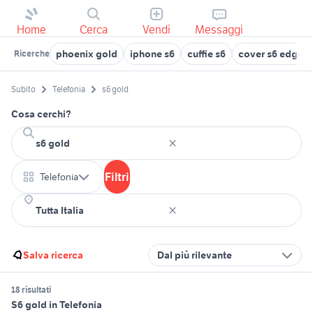
Home
Cerca
Vendi
Messaggi
phoenix gold
iphone s6
cuffie s6
cover s6 edge
Ricerche
Subito
Telefonia
s6 gold
Cosa cerchi?
Filtri
Telefonia
Salva ricerca
Dal più rilevante
18 risultati
S6 gold in Telefonia