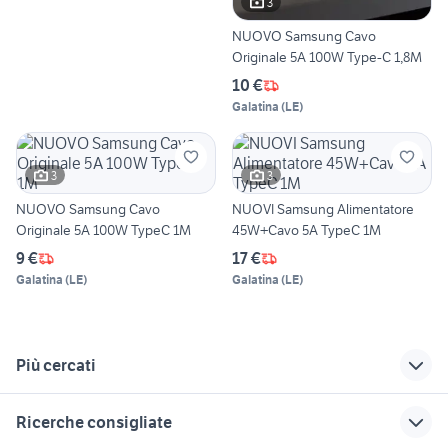
3
NUOVO Samsung Cavo
Originale 5A 100W Type-C 1,8M
10 €
Galatina
(
LE
)
3
3
NUOVO Samsung Cavo
NUOVI Samsung Alimentatore
Originale 5A 100W TypeC 1M
45W+Cavo 5A TypeC 1M
9 €
17 €
Galatina
(
LE
)
Galatina
(
LE
)
Più cercati
Correlati
Richerche simili
Suggerimenti
Ricerche consigliate
auricolari s6
telefonia Matera
nokia n900