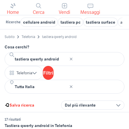
Home
Cerca
Vendi
Messaggi
cellulare android
tastiera pc
tastiera surface
andr
Ricerche
Subito
Telefonia
tastiera qwerty android
Cosa cerchi?
Filtri
Telefonia
Salva ricerca
Dal più rilevante
17 risultati
Tastiera qwerty android in Telefonia