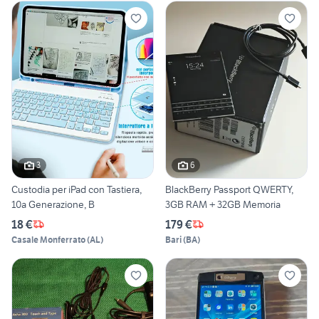
3
6
Custodia per iPad con Tastiera,
BlackBerry Passport QWERTY,
10a Generazione, B
3GB RAM + 32GB Memoria
18 €
179 €
Casale Monferrato
(
AL
)
Bari
(
BA
)