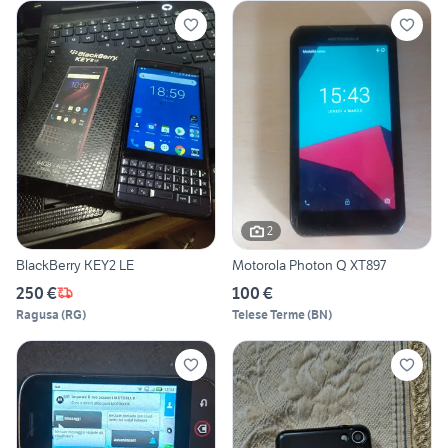
2
BlackBerry KEY2 LE
Motorola Photon Q XT897
250 €
100 €
Ragusa
(
RG
)
Telese Terme
(
BN
)