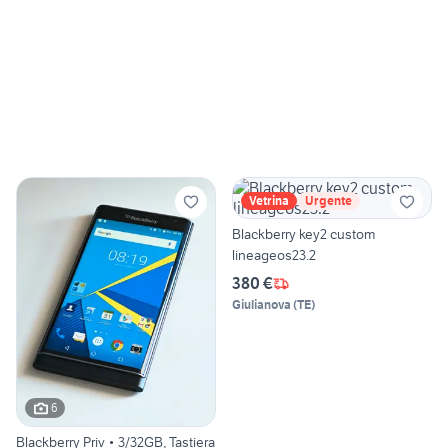
Vetrina
Urgente
Blackberry key2 custom
lineageos23.2
380 €
Giulianova
(
TE
)
6
Blackberry Priv • 3/32GB, Tastiera