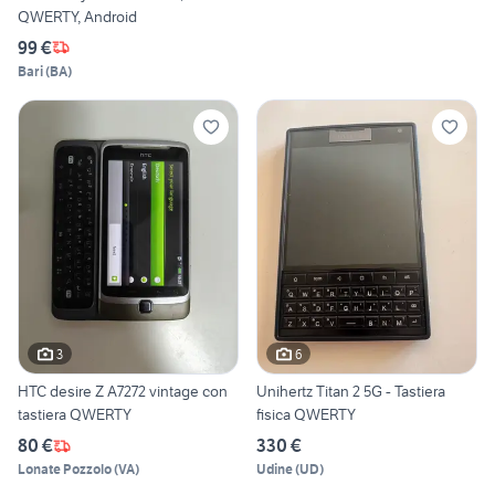
QWERTY, Android
99 €
Bari
(
BA
)
3
6
HTC desire Z A7272 vintage con
Unihertz Titan 2 5G - Tastiera
tastiera QWERTY
fisica QWERTY
80 €
330 €
Lonate Pozzolo
(
VA
)
Udine
(
UD
)