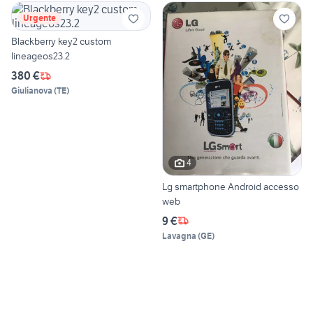
Urgente
Blackberry key2 custom
lineageos23.2
380 €
Giulianova
(
TE
)
4
Lg smartphone Android accesso
web
9 €
Lavagna
(
GE
)