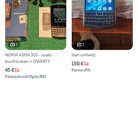
3
3
NOKIA ASHA 303 - usato -
titan unihertz
touchscreen + QWERTY
150 €
45 €
Parma
(
PR
)
Palazzolo sull'Oglio
(
BS
)