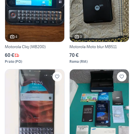
4
3
Motorola Cliq (MB200)
Motorola Moto blur MB511
60 €
70 €
Prato
(
PO
)
Roma
(
RM
)