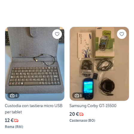
4
6
Custodia con tastiera micro USB
Samsung Corby GT-15500
per tablet
20 €
12 €
Castenaso
(
BO
)
Roma
(
RM
)