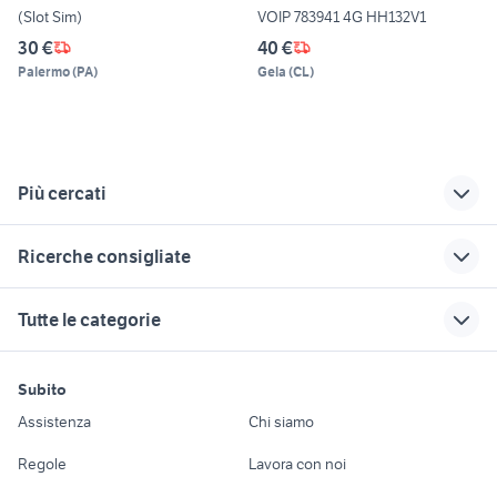
(Slot Sim)
VOIP 783941 4G HH132V1
30 €
40 €
Palermo
(
PA
)
Gela
(
CL
)
Più cercati
Correlati
Richerche simili
Suggerimenti
Ricerche consigliate
samsung z flip usato
iphone 12 pro max
telefonia Terracina
telefonia
furto smartphone
apparecchi telefonici
honor magic
samsung lamezia
Tutte le categorie
smartphone in
terme
telefonia Grosseto
honor 7 fotocamera
caricatore samsung s5
regalo telefonia
provincia
telefonia Chiusi
honor p30
regalo audio video Veneto
motori
immobili
lavoro e servizi
samsung 24
iphone 6 usato
tablet telefono 7
Subito
nikon 300mm f2.8
saponetta wifi
Auto
Appartamenti
Offerte di lavoro
bologna
blocchi telefonia
pollici
Assistenza
Chi siamo
videogiochi Viterbo provincia
vivo smartphone
telefonia Matera
iphone 8 plus usato
cuffie da notte
Accessori Auto
Camere/Posti letto
Servizi
samsung i8160
huawei casal di principe
provincia
Regole
Lavora con noi
telefonia
vetro samsung j7
Moto e Scooter
Ville singole e a
Candidati in cerca di
mi band 6
Monterotondo
2017
cellulare virtuale
telefonia san quirino