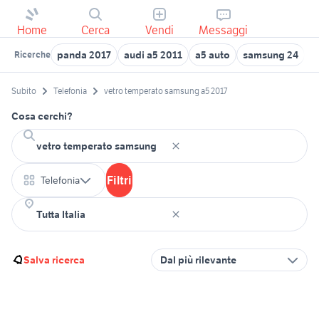
Home
Cerca
Vendi
Messaggi
panda 2017
audi a5 2011
a5 auto
samsung 24
v
Ricerche
Subito
Telefonia
vetro temperato samsung a5 2017
Cosa cerchi?
Filtri
Telefonia
Salva ricerca
Dal più rilevante