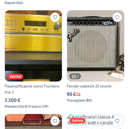
Napoli
(
NA
)
4
Vetrina
Preamplificatore sonic Frontiers
Fender sidekick 25 reverb
line 3
90 €
3.200 €
Travagliato
(
BS
)
Montecchia di Crosara
(
VR
)
Vetrina