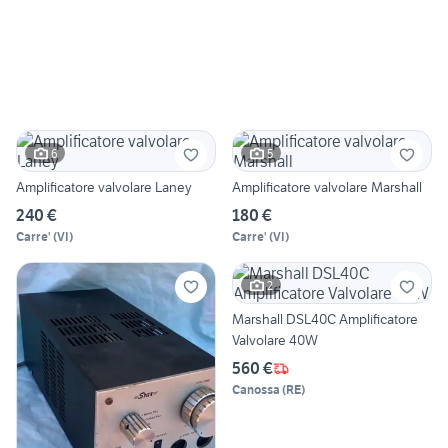
6
5
Amplificatore valvolare Laney
Amplificatore valvolare Marshall
240 €
180 €
Carre'
(
VI
)
Carre'
(
VI
)
2
Marshall DSL40C Amplificatore
Valvolare 40W
560 €
Canossa
(
RE
)