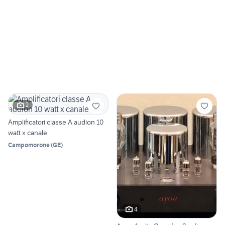
2
Amplificatori classe A audion 10
watt x canale
Campomorone
(
GE
)
4