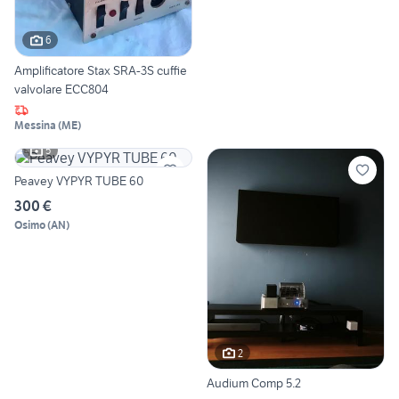
6
Amplificatore Stax SRA-3S cuffie
valvolare ECC804
Messina
(
ME
)
5
Peavey VYPYR TUBE 60
300 €
Osimo
(
AN
)
2
Audium Comp 5.2