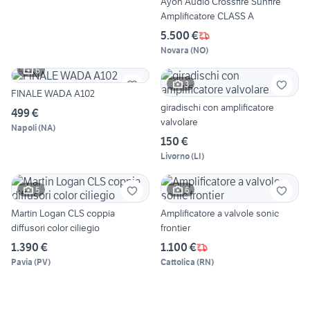
Ayon Audio Crossfire Sunfire
Amplificatore CLASS A
5.500 €
Novara
(
NO
)
6
3
FINALE WADA A102
giradischi con amplificatore
499 €
valvolare
Napoli
(
NA
)
150 €
Livorno
(
LI
)
5
6
Martin Logan CLS coppia
Amplificatore a valvole sonic
diffusori color ciliegio
frontier
1.390 €
1.100 €
Pavia
(
PV
)
Cattolica
(
RN
)