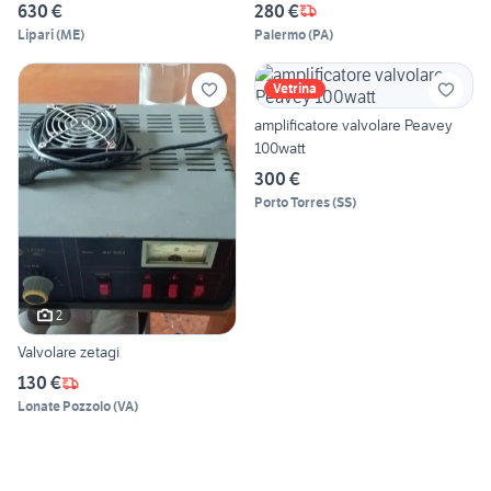
630 €
280 €
Lipari
(
ME
)
Palermo
(
PA
)
Vetrina
amplificatore valvolare Peavey
100watt
300 €
Porto Torres
(
SS
)
2
Valvolare zetagi
130 €
Lonate Pozzolo
(
VA
)