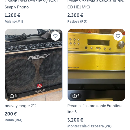
Unison Research Simply Two +
Preamplificatore a valvole Audio-
Simply Phono
GD HE1 MK3
1.200 €
2.300 €
Milano
(
MI
)
Padova
(
PD
)
6
6
peavey ranger 212
Preamplificatore sonic Frontiers
line 3
200 €
3.200 €
Roma
(
RM
)
Montecchia di Crosara
(
VR
)