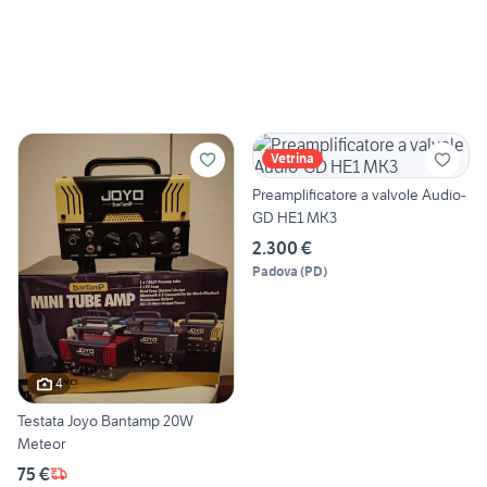
Vetrina
Preamplificatore a valvole Audio-
GD HE1 MK3
2.300 €
Padova
(
PD
)
4
Testata Joyo Bantamp 20W
Meteor
75 €