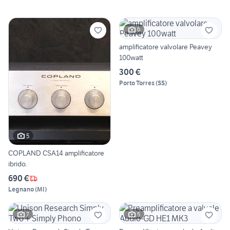
6
amplificatore valvolare Peavey
100watt
300 €
Porto Torres
(
SS
)
5
COPLAND CSA14 amplificatore
ibrido.
690 €
Legnano
(
MI
)
7
5