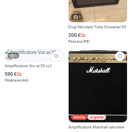
3
Engl Valvolare Tube Screamer 50
200 €
Pescara
(
PE
)
5
Amplificatore Vox ac30 cc2
590 €
Filottrano
(
AN
)
Vetrina
Urgente
Amplificatore Marshall valvolare