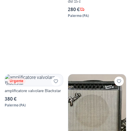
dsl 15 c
280 €
Palermo
(
PA
)
Urgente
amplificatore valvolare Blackstar
380 €
Palermo
(
PA
)