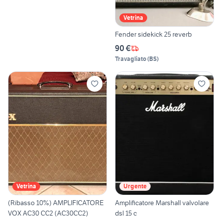
Vetrina
Fender sidekick 25 reverb
90 €
Travagliato
(
BS
)
Vetrina
Urgente
(Ribasso 10%) AMPLIFICATORE
Amplificatore Marshall valvolare
VOX AC30 CC2 (AC30CC2)
dsl 15 c