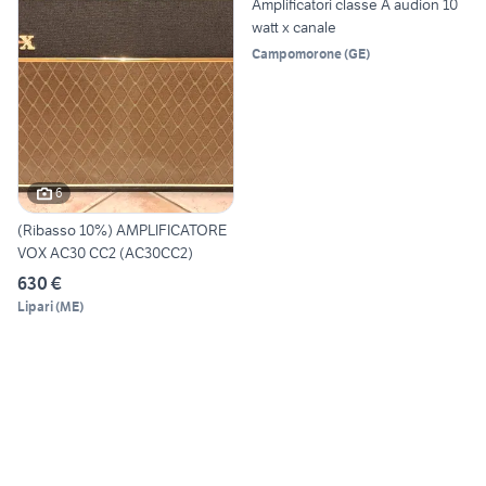
Amplificatori classe A audion 10
watt x canale
Campomorone
(
GE
)
6
(Ribasso 10%) AMPLIFICATORE
VOX AC30 CC2 (AC30CC2)
630 €
Lipari
(
ME
)