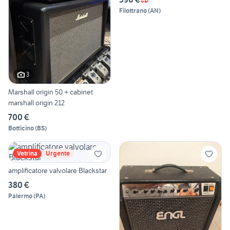
Filottrano
(
AN
)
3
Marshall origin 50 + cabinet
marshall origin 212
700 €
Botticino
(
BS
)
Vetrina
Urgente
amplificatore valvolare Blackstar
380 €
Palermo
(
PA
)