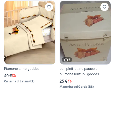
6
Piumone anne geddes
completi lettino paracolpi
piumone lenzuoli geddes
49 €
25 €
Cisterna di Latina
(
LT
)
Manerba del Garda
(
BS
)