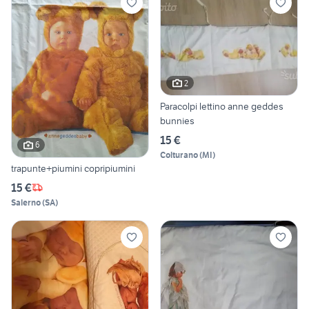
2
Paracolpi lettino anne geddes
bunnies
15 €
6
Colturano
(
MI
)
trapunte+piumini copripiumini
15 €
Salerno
(
SA
)