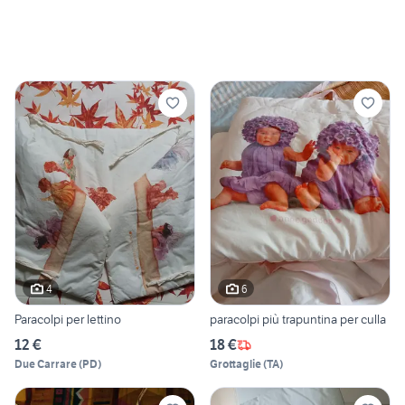
4
6
Paracolpi per lettino
paracolpi più trapuntina per culla
12 €
18 €
Due Carrare
(
PD
)
Grottaglie
(
TA
)