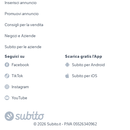
Console e
Accessori per
Casalinghi
Inserisci annuncio
Videogiochi
animali
Elettrodomestici
Promuovi annuncio
Audio/Video
Musica e Film
Giardino e Fai da te
Consigli per la vendita
Fotografia
Libri e Riviste
Abbigliamento e
Negozi e Aziende
Telefonia
Strumenti Musicali
Accessori
Subito per le aziende
Sports
Tutto per i bambini
Seguici su
Scarica gratis l'App
Biciclette
Facebook
Subito per Android
Collezionismo
TikTok
Subito per iOS
Instagram
YouTube
©
2026
Subito.it - P.IVA 05526340962