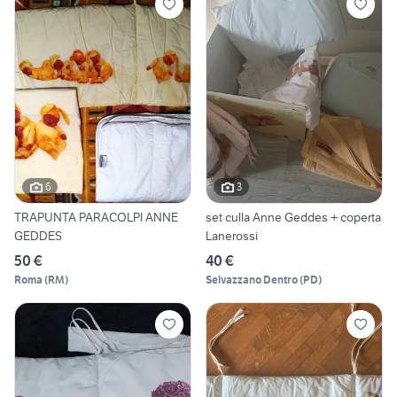
6
3
TRAPUNTA PARACOLPI ANNE
set culla Anne Geddes + coperta
GEDDES
Lanerossi
50 €
40 €
Roma
(
RM
)
Selvazzano Dentro
(
PD
)