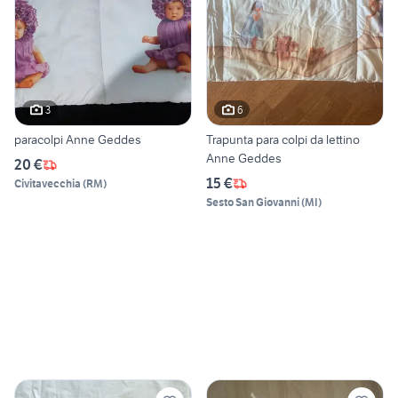
3
6
paracolpi Anne Geddes
Trapunta para colpi da lettino
Anne Geddes
20 €
15 €
Civitavecchia
(
RM
)
Sesto San Giovanni
(
MI
)