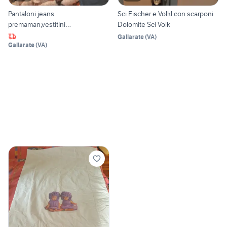
Pantaloni jeans
Sci Fischer e Volkl con scarponi
premaman,vestitini
Dolomite Sci Volk
neonati,lettino
Gallarate
(
VA
)
Gallarate
(
VA
)