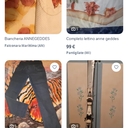
5
Biancheria ANNEGEDDES
Completo lettino anne geddes
Falconara Marittima
(
AN
)
99 €
Pantigliate
(
MI
)
6
6