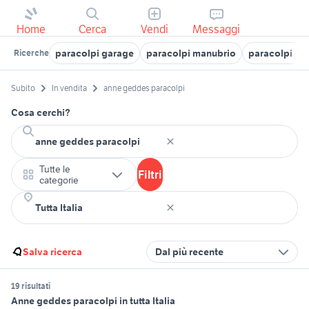
Home
Cerca
Vendi
Messaggi
paracolpi garage
paracolpi manubrio
paracolpi pic
Ricerche
Subito
In vendita
anne geddes paracolpi
Cosa cerchi?
Tutte le
Filtri
categorie
Salva ricerca
Dal più recente
19 risultati
Anne geddes paracolpi in tutta Italia