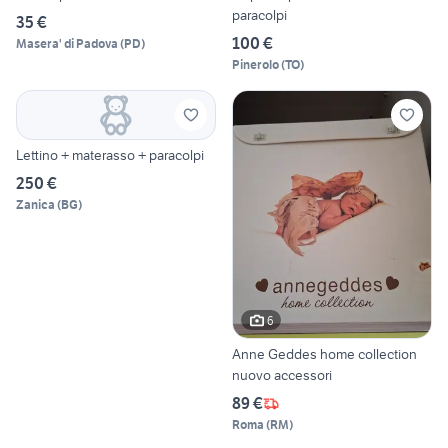
paracolpi
35 €
100 €
Masera' di Padova
(
PD
)
Pinerolo
(
TO
)
Lettino + materasso + paracolpi
250 €
Zanica
(
BG
)
6
Anne Geddes home collection
nuovo accessori
89 €
Roma
(
RM
)