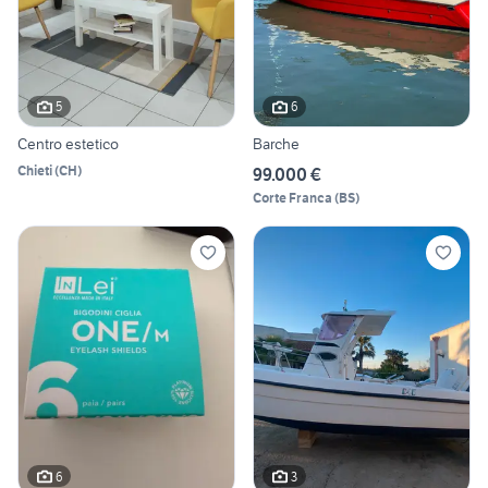
5
6
Centro estetico
Barche
Chieti
(
CH
)
99.000 €
Corte Franca
(
BS
)
6
3