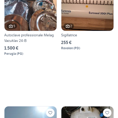
5
2
Autoclave professionale Melag
Sigillatrice
Vacuklav 24-B
255 €
1.500 €
Rovolon
(
PD
)
Perugia
(
PG
)