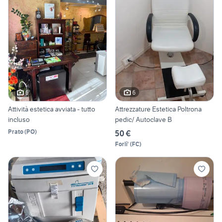
6
6
Attività estetica avviata - tutto
Attrezzature Estetica Poltrona
incluso
pedic/ Autoclave B
Prato
(
PO
)
50 €
Forli'
(
FC
)