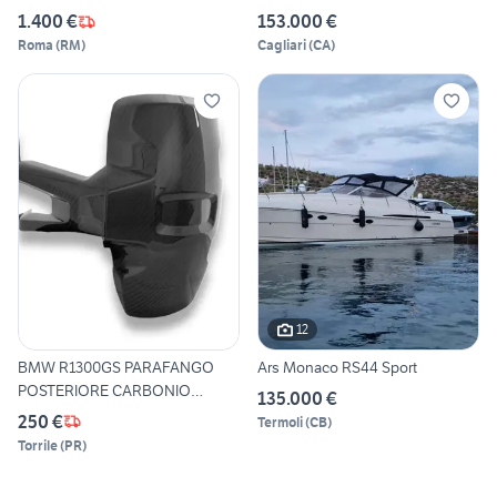
1.400 €
153.000 €
Roma
(
RM
)
Cagliari
(
CA
)
12
BMW R1300GS PARAFANGO
Ars Monaco RS44 Sport
POSTERIORE CARBONIO
135.000 €
LUCIDO
250 €
Termoli
(
CB
)
Torrile
(
PR
)