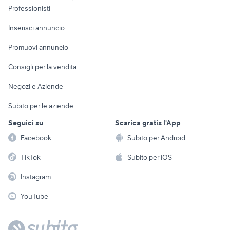
Informatica
Animali
Professionisti
Arredamento e
Console e
Accessori per
Casalinghi
Inserisci annuncio
Videogiochi
animali
Elettrodomestici
Promuovi annuncio
Audio/Video
Musica e Film
Giardino e Fai da te
Consigli per la vendita
Fotografia
Libri e Riviste
Abbigliamento e
Negozi e Aziende
Telefonia
Strumenti Musicali
Accessori
Subito per le aziende
Sports
Tutto per i bambini
Seguici su
Scarica gratis l'App
Biciclette
Facebook
Subito per Android
Collezionismo
TikTok
Subito per iOS
Instagram
YouTube