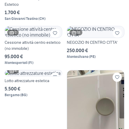
Estetico
1.700 €
San Giovanni Teatino
(
CH
)
2
18
Cessione attività centro estetico
NEGOZIO IN CENTRO CITTA'
(no immobile)
250.000 €
95.000 €
Montesilvano
(
PE
)
Montespertoli
(
FI
)
6
Lotto attrezzature estetica
5.500 €
Bergamo
(
BG
)