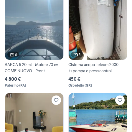
6
5
BARCA 6.20 mt - Motore 70 cv -
Cisterna acqua Telcom 2000
COME NUOVO - Pront
lt+pompa e presscontrol
4.800 €
450 €
Palermo
(
PA
)
Orbetello
(
GR
)