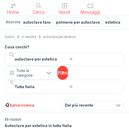
Home
Cerca
Vendi
Messaggi
autoclave faro
polmone per autoclave
estetica
a
Ricerche
Subito
In vendita
autoclave per estetica
Cosa cerchi?
Tutte le
Filtri
categorie
Salva ricerca
Dal più recente
89 risultati
Autoclave per estetica in tutta Italia