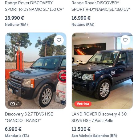
Range Rover DISCOVERY
Range Rover DISCOVERY
SPORT R-DYNAMIC SE*150 CV*
SPORT R-DYNAMIC SE*150 CV*
16.990 €
16.990 €
Nettuno
(
RM
)
Nettuno
(
RM
)
24
Vetrina
Discovery 3 2.7 TDV6 HSE
LAND ROVER Discovery 4 3.0
*GANCIO TRAINO*
SDV6 HSE 7 Posti Pelle
6.990 €
11.500 €
Manduria
(
TA
)
San Michele Salentino
(
BR
)