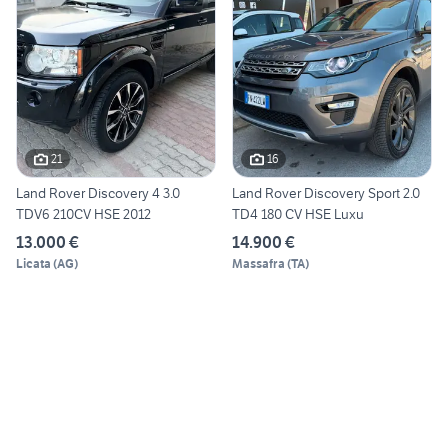
21
16
Land Rover Discovery 4 3.0
Land Rover Discovery Sport 2.0
TDV6 210CV HSE 2012
TD4 180 CV HSE Luxu
13.000 €
14.900 €
Licata
(
AG
)
Massafra
(
TA
)