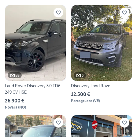
29
6
Land Rover Discovery 3.0 TD6
Discovery Land Rover
249 CV HSE
12.500 €
26.900 €
Portogruaro
(
VE
)
Novara
(
NO
)