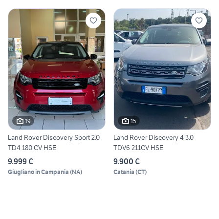
19
15
Land Rover Discovery Sport 2.0
Land Rover Discovery 4 3.0
TD4 180 CV HSE
TDV6 211CV HSE
9.999 €
9.900 €
Giugliano in Campania
(
NA
)
Catania
(
CT
)