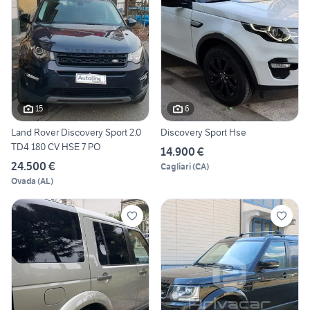
15
6
Land Rover Discovery Sport 2.0
Discovery Sport Hse
TD4 180 CV HSE 7 PO
14.900 €
24.500 €
Cagliari
(
CA
)
Ovada
(
AL
)