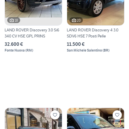
18
20
LAND ROVER Discovery 3.0 Si6
LAND ROVER Discovery 4 3.0
340 CV HSE GPL PRINS
SDV6 HSE 7 Posti Pelle
32.600 €
11.500 €
Fonte Nuova
(
RM
)
San Michele Salentino
(
BR
)