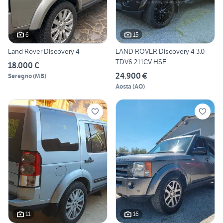
6
15
Land Rover Discovery 4
LAND ROVER Discovery 4 3.0
TDV6 211CV HSE
18.000 €
24.900 €
Seregno
(
MB
)
Aosta
(
AO
)
11
16