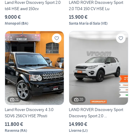
Land Rover Discovery Sport 2.0
LAND ROVER Discovery Sport
td4 HSE awd 150cv
2.0 TD4 150 CV HSE Lu
9.000 €
15.900 €
Monopoli
(
BA
)
Santa Maria di Sala
(
VE
)
21
20
Land Rover Discovery 4 3.0
LAND ROVER Discovery Sport
SDV6 256CV HSE 7Posti
Discovery Sport 2.0 ...
11.800 €
14.990 €
Ravenna
(
RA
)
Livorno
(
LI
)