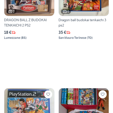
2
6
DRAGON BALL Z BUDOKAI
Dragon ball budokai tenkaichi 3
TENKAICHI 2 PS2
ps2
18 €
35 €
Lumezzane
(
BS
)
San Mauro Torinese
(
TO
)