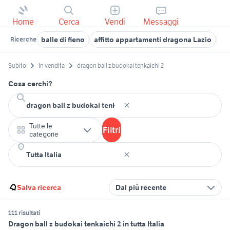
Home
Cerca
Vendi
Messaggi
balle di fieno
affitto appartamenti dragona Lazio
tm
Ricerche
Subito
In vendita
dragon ball z budokai tenkaichi 2
Cosa cerchi?
Tutte le
Filtri
categorie
Salva ricerca
Dal più recente
111 risultati
Dragon ball z budokai tenkaichi 2 in tutta Italia