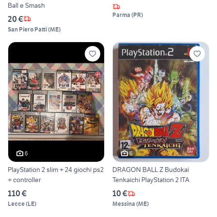
Ball e Smash
Parma
(
PR
)
20 €
San Piero Patti
(
ME
)
6
6
PlayStation 2 slim + 24 giochi ps2
DRAGON BALL Z Budokai
+ controller
Tenkaichi PlayStation 2 ITA
110 €
10 €
Lecce
(
LE
)
Messina
(
ME
)