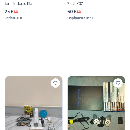
tennis dog’s life
2 e 3 PS2
25 €
60 €
Torino
(
TO
)
Ospitaletto
(
BS
)