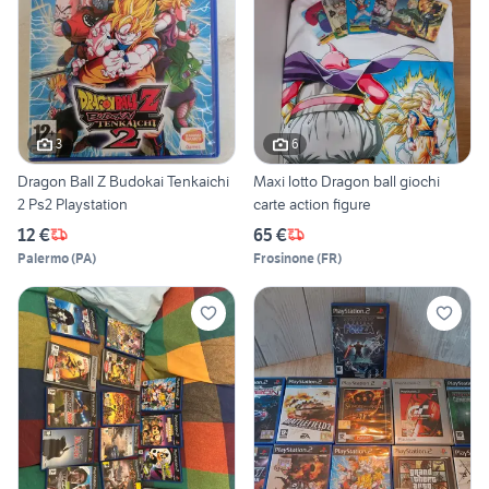
3
6
Dragon Ball Z Budokai Tenkaichi
Maxi lotto Dragon ball giochi
2 Ps2 Playstation
carte action figure
12 €
65 €
Palermo
(
PA
)
Frosinone
(
FR
)