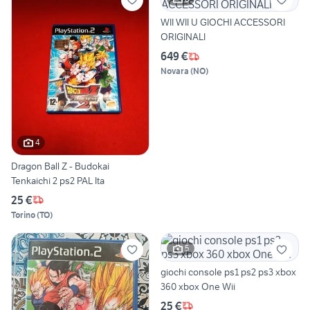
WII WII U GIOCHI ACCESSORI
ORIGINALI
649 €
Novara
(
NO
)
4
Dragon Ball Z - Budokai
Tenkaichi 2 ps2 PAL Ita
25 €
Torino
(
TO
)
5
giochi console ps1 ps2 ps3 xbox
360 xbox One Wii
25 €