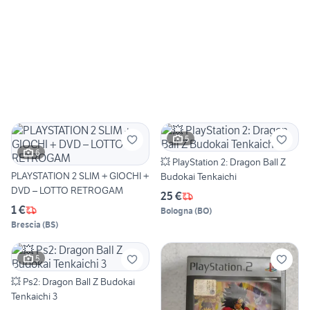
5
6
💥 PlayStation 2: Dragon Ball Z
PLAYSTATION 2 SLIM + GIOCHI +
Budokai Tenkaichi
DVD – LOTTO RETROGAM
25 €
1 €
Bologna
(
BO
)
Brescia
(
BS
)
5
💥 Ps2: Dragon Ball Z Budokai
Tenkaichi 3