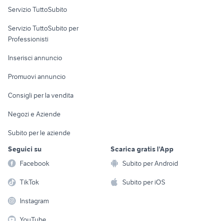
Servizio TuttoSubito
elettronica
per la casa e la
sports e hobby
Servizio TuttoSubito per
persona
Informatica
Animali
Professionisti
Arredamento e
Console e
Accessori per
Casalinghi
Inserisci annuncio
Videogiochi
animali
Elettrodomestici
Promuovi annuncio
Audio/Video
Musica e Film
Giardino e Fai da te
Consigli per la vendita
Fotografia
Libri e Riviste
Abbigliamento e
Negozi e Aziende
Telefonia
Strumenti Musicali
Accessori
Subito per le aziende
Sports
Tutto per i bambini
Seguici su
Scarica gratis l'App
Biciclette
Facebook
Subito per Android
Collezionismo
TikTok
Subito per iOS
Instagram
YouTube