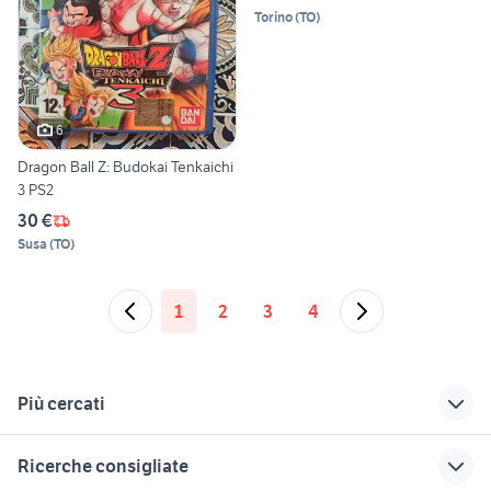
Torino
(
TO
)
6
Dragon Ball Z: Budokai Tenkaichi
3 PS2
30 €
Susa
(
TO
)
1
2
3
4
Più cercati
Correlati
Richerche simili
Suggerimenti
Ricerche consigliate
bmw a2
bmw serie m2
dragon ball super 2