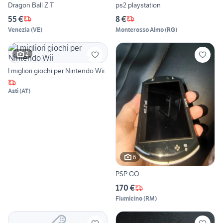
Dragon Ball Z T
ps2 playstation
55 €
8 €
Venezia
(
VE
)
Monterosso Almo
(
RG
)
2
I migliori giochi per Nintendo Wii
Asti
(
AT
)
6
PSP GO
170 €
Fiumicino
(
RM
)