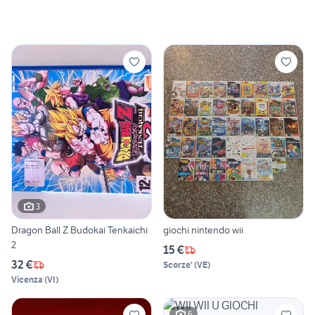
3
Dragon Ball Z Budokai Tenkaichi
giochi nintendo wii
2
15 €
32 €
Scorze'
(
VE
)
Vicenza
(
VI
)
6