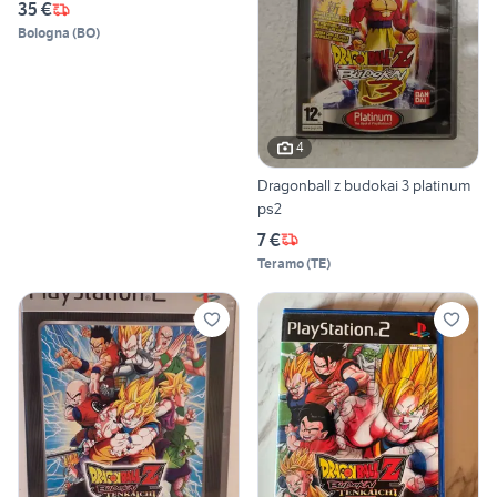
35 €
Bologna
(
BO
)
4
Dragonball z budokai 3 platinum
ps2
7 €
Teramo
(
TE
)