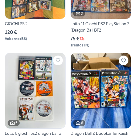
2
GIOCHI PS 2
Lotto 11 Giochi PS2 PlayStation 2
(Dragon Ball BT2
120 €
75 €
Vobarno
(
BS
)
Trento
(
TN
)
6
6
Lotto 5 giochi ps2 dragon ball z
Dragon Ball Z Budokai Tenkaichi