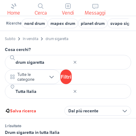
Home
Cerca
Vendi
Messaggi
nord drum
mapex drum
planet drum
svapo sigare
Ricerche
Subito
In vendita
drum sigaretta
Cosa cerchi?
Tutte le
Filtri
categorie
Salva ricerca
Dal più recente
1 risultato
Drum sigaretta in tutta Italia