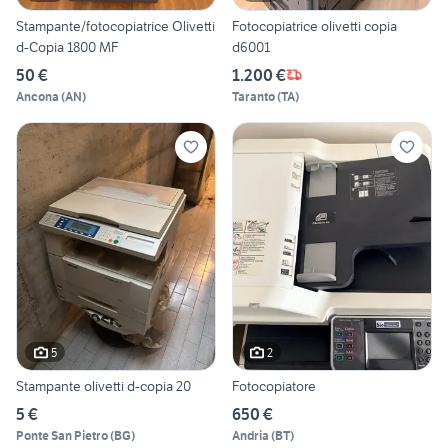
Stampante/fotocopiatrice Olivetti
Fotocopiatrice olivetti copia
d-Copia 1800 MF
d6001
50 €
1.200 €
Ancona
(
AN
)
Taranto
(
TA
)
5
2
Stampante olivetti d-copia 20
Fotocopiatore
5 €
650 €
Ponte San Pietro
(
BG
)
Andria
(
BT
)