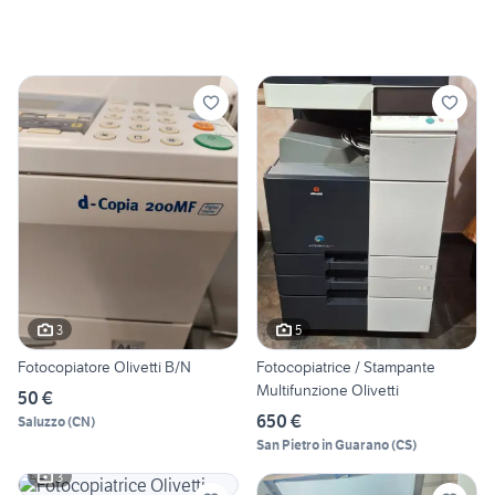
3
5
Fotocopiatore Olivetti B/N
Fotocopiatrice / Stampante
Multifunzione Olivetti
50 €
650 €
Saluzzo
(
CN
)
San Pietro in Guarano
(
CS
)
3