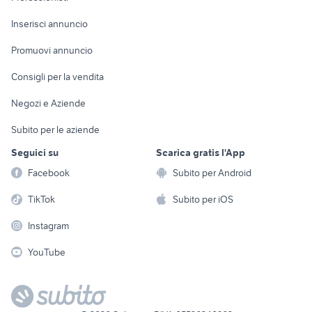
Arredamento e
Console e
Accessori per
Casalinghi
Inserisci annuncio
Videogiochi
animali
Elettrodomestici
Promuovi annuncio
Audio/Video
Musica e Film
Giardino e Fai da te
Consigli per la vendita
Fotografia
Libri e Riviste
Abbigliamento e
Negozi e Aziende
Telefonia
Strumenti Musicali
Accessori
Subito per le aziende
Sports
Tutto per i bambini
Seguici su
Scarica gratis l'App
Biciclette
Facebook
Subito per Android
Collezionismo
TikTok
Subito per iOS
Instagram
YouTube