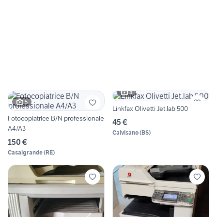
4
5
Linkfax Olivetti Jet.lab 500
Fotocopiatrice B/N professionale
45 €
A4/A3
Calvisano
(
BS
)
150 €
Casalgrande
(
RE
)