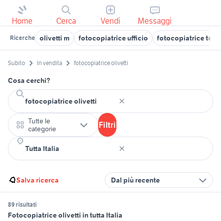
Home
Cerca
Vendi
Messaggi
olivetti m
fotocopiatrice ufficio
fotocopiatrice tosh
Ricerche
Subito
In vendita
fotocopiatrice olivetti
Cosa cerchi?
Tutte le
Filtri
categorie
Salva ricerca
Dal più recente
89 risultati
Fotocopiatrice olivetti in tutta Italia