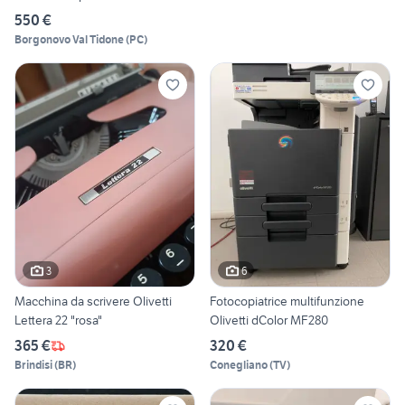
550 €
Borgonovo Val Tidone
(
PC
)
3
6
Macchina da scrivere Olivetti
Fotocopiatrice multifunzione
Lettera 22 "rosa"
Olivetti dColor MF280
365 €
320 €
Brindisi
(
BR
)
Conegliano
(
TV
)