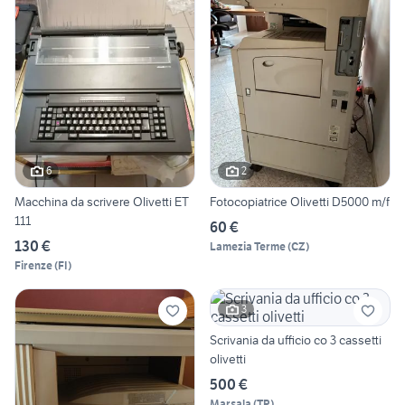
6
2
Macchina da scrivere Olivetti ET
Fotocopiatrice Olivetti D5000 m/f
111
60 €
130 €
Lamezia Terme
(
CZ
)
Firenze
(
FI
)
3
Scrivania da ufficio co 3 cassetti
olivetti
500 €
Marsala
(
TP
)