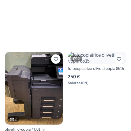
2
fotocopiatrice olivetti copia 8515
250 €
Saluzzo
(
CN
)
2
olivetti d-copia 4001mf