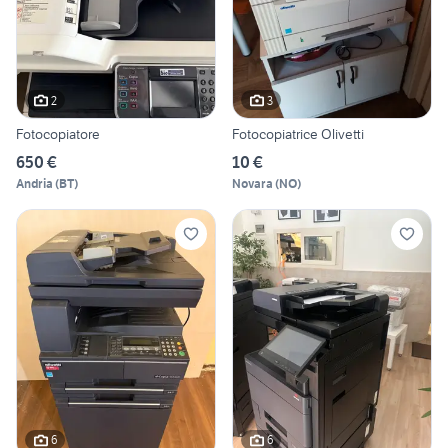
2
3
Fotocopiatore
Fotocopiatrice Olivetti
650 €
10 €
Andria
(
BT
)
Novara
(
NO
)
6
6