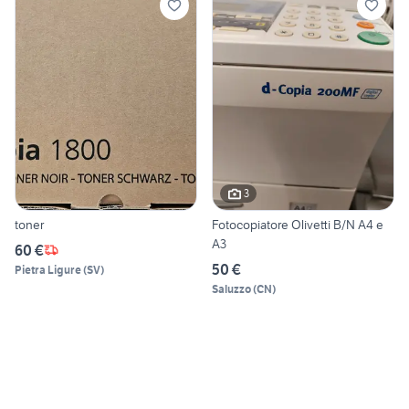
3
toner
Fotocopiatore Olivetti B/N A4 e
A3
60 €
50 €
Pietra Ligure
(
SV
)
Saluzzo
(
CN
)