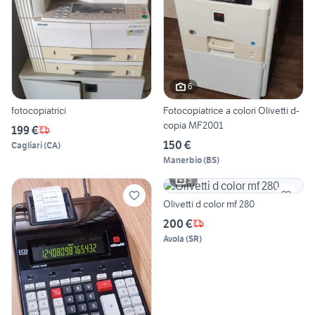
6
fotocopiatrici
Fotocopiatrice a colori Olivetti d-
copia MF2001
199 €
150 €
Cagliari
(
CA
)
Manerbio
(
BS
)
3
Olivetti d color mf 280
200 €
Avola
(
SR
)