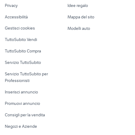
Nautica
lavoro
spurgo usato
harley davidson 883
Privacy
Idee regalo
Garage e box
appartamenti madonna di
Caravan e Camper
monolocale affitto sassari
Accessibilità
Mappa del sito
campiglio
Loft, mansarde e
Veicoli commerciali
altro
Gestisci cookies
Modelli auto
Case vacanza
TuttoSubito Vendi
Uffici e Locali
TuttoSubito Compra
commerciali
Servizio TuttoSubito
elettronica
per la casa e la
sports e hobby
Servizio TuttoSubito per
persona
Informatica
Animali
Professionisti
Arredamento e
Console e
Accessori per
Casalinghi
Inserisci annuncio
Videogiochi
animali
Elettrodomestici
Promuovi annuncio
Audio/Video
Musica e Film
Giardino e Fai da te
Consigli per la vendita
Fotografia
Libri e Riviste
Abbigliamento e
Negozi e Aziende
Telefonia
Strumenti Musicali
Accessori