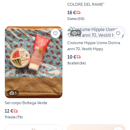
COLORE DEL RAME”
16 €
Como
(
CO
)
6
Costume Hippie Uomo Donna
anni 70, Vestiti Hippy
10 €
Scafati
(
SA
)
5
Set corpo Bottega Verde
12 €
Trieste
(
TS
)