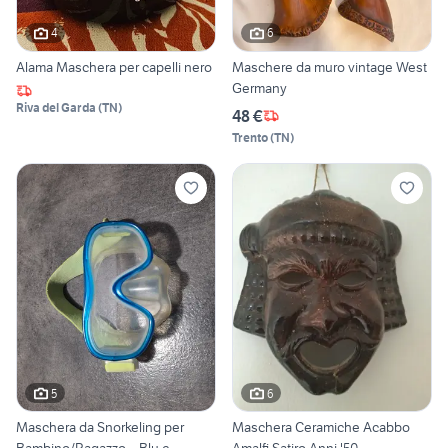
4
6
Alama Maschera per capelli nero
Maschere da muro vintage West
Germany
Riva del Garda
(
TN
)
48 €
Trento
(
TN
)
5
6
Maschera da Snorkeling per
Maschera Ceramiche Acabbo