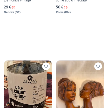
Elettronics vintage
cuffie audio integrate
29 €
50 €
Genova
(
GE
)
Roma
(
RM
)