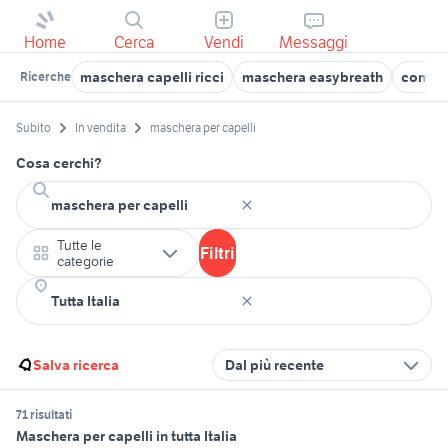
Home
Cerca
Vendi
Messaggi
maschera capelli ricci
maschera easybreath
confes
Ricerche
Subito
In vendita
maschera per capelli
Cosa cerchi?
Tutte le
Filtri
categorie
Salva ricerca
Dal più recente
71 risultati
Maschera per capelli in tutta Italia