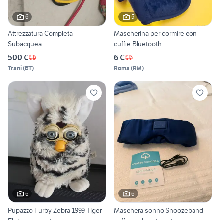
6
5
Attrezzatura Completa
Mascherina per dormire con
Subacquea
cuffie Bluetooth
500 €
6 €
Trani
(
BT
)
Roma
(
RM
)
6
6
Pupazzo Furby Zebra 1999 Tiger
Maschera sonno Snoozeband