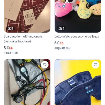
3
5
Scaldacollo multifunzionale
Lotto misto accessori e bellezza
(bandana tubolare)
8 €
5 €
Augusta
(
SR
)
Roma
(
RM
)