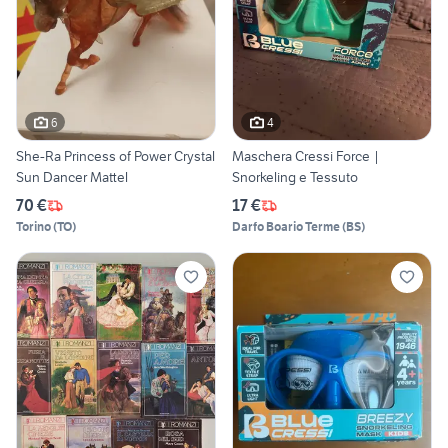
6
4
She-Ra Princess of Power Crystal
Maschera Cressi Force |
Sun Dancer Mattel
Snorkeling e Tessuto
70 €
17 €
Torino
(
TO
)
Darfo Boario Terme
(
BS
)