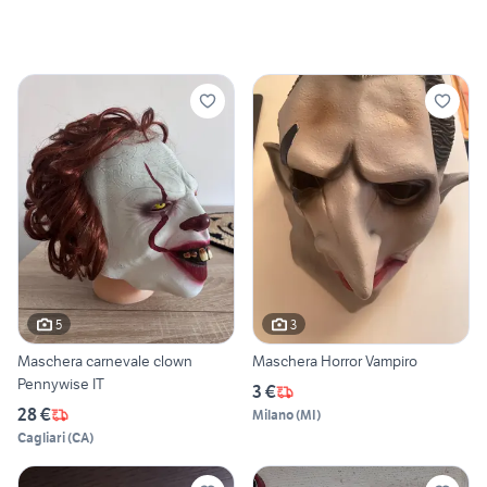
5
3
Maschera carnevale clown
Maschera Horror Vampiro
Pennywise IT
3 €
28 €
Milano
(
MI
)
Cagliari
(
CA
)