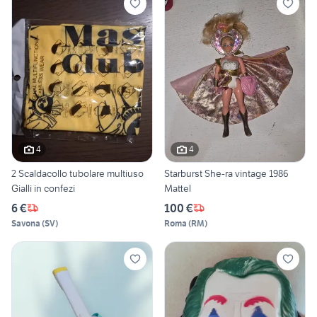
4
4
2 Scaldacollo tubolare multiuso
Starburst She-ra vintage 1986
Gialli in confezi
Mattel
6 €
100 €
Savona
(
SV
)
Roma
(
RM
)