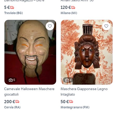
Bambino/Ragazzo – Blu e
Amalfi Satiro Anni '50
5 €
120 €
Treviolo
(
BG
)
Milano
(
MI
)
6
4
Carnevale Halloween Maschere
Maschera Giapponese Legno
giocattoli
Intagliato
200 €
50 €
Cervia
(
RA
)
Montegranaro
(
FM
)