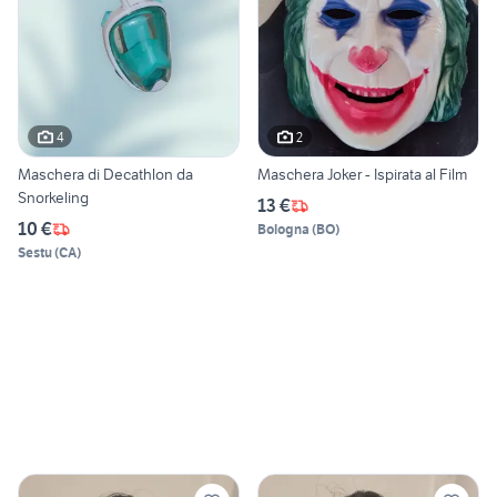
4
2
Maschera di Decathlon da
Maschera Joker - Ispirata al Film
Snorkeling
13 €
10 €
Bologna
(
BO
)
Sestu
(
CA
)