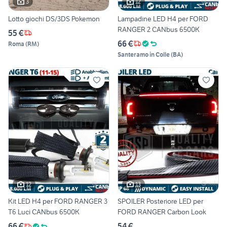
3
12
Lotto giochi DS/3DS Pokemon
Lampadine LED H4 per FORD
RANGER 2 CANbus 6500K
55 €
66 €
Roma
(
RM
)
Santeramo in Colle
(
BA
)
12
13
Kit LED H4 per FORD RANGER 3
SPOILER Posteriore LED per
T6 Luci CANbus 6500K
FORD RANGER Carbon Look
66 €
54 €