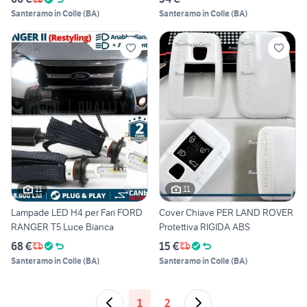
Santeramo in Colle
(
BA
)
Santeramo in Colle
(
BA
)
11
11
Lampade LED H4 per Fari FORD
Cover Chiave PER LAND ROVER
RANGER T5 Luce Bianca
Protettiva RIGIDA ABS
68 €
15 €
Santeramo in Colle
(
BA
)
Santeramo in Colle
(
BA
)
1
2