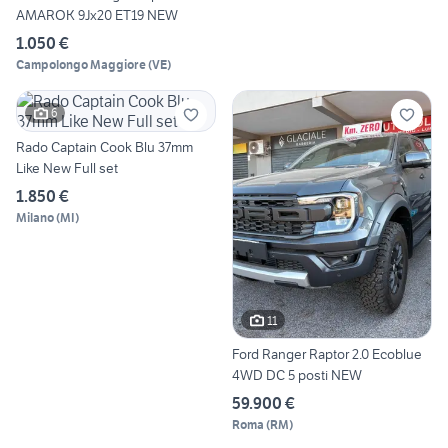
AMAROK 9Jx20 ET19 NEW
1.050 €
Campolongo Maggiore
(
VE
)
6
Rado Captain Cook Blu 37mm
Like New Full set
1.850 €
Milano
(
MI
)
11
Ford Ranger Raptor 2.0 Ecoblue
4WD DC 5 posti NEW
59.900 €
Roma
(
RM
)