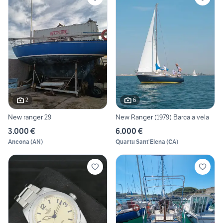
2
6
New ranger 29
New Ranger (1979) Barca a vela
3.000 €
6.000 €
Ancona
(
AN
)
Quartu Sant'Elena
(
CA
)