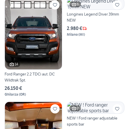
5
Longines Legend Diver 39mm
NEW
2.980 €
Milano
(
MI
)
14
Ford Ranger 2.2 TDCi aut. DC
Wildtrak 5pt.
26.150 €
Ghilarza
(
OR
)
2
NEW ! Ford ranger adjustable
sports bar