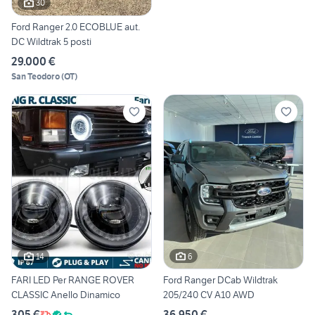
30
Ford Ranger 2.0 ECOBLUE aut.
DC Wildtrak 5 posti
29.000 €
San Teodoro
(
OT
)
14
6
FARI LED Per RANGE ROVER
Ford Ranger DCab Wildtrak
CLASSIC Anello Dinamico
205/240 CV A10 AWD
305 €
36.950 €