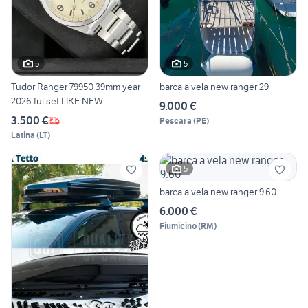
5
5
Tudor Ranger 79950 39mm year
barca a vela new ranger 29
2026 ful set LIKE NEW
9.000 €
3.500 €
Pescara
(
PE
)
Latina
(
LT
)
5
barca a vela new ranger 9.60
6.000 €
Fiumicino
(
RM
)