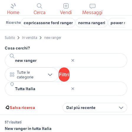
Home
Cerca
Vendi
Messaggi
copricassone ford ranger
norma rangeri
power ran
Ricerche
Subito
In vendita
new ranger
Cosa cerchi?
Tutte le
Filtri
categorie
Salva ricerca
Dal più recente
57 risultati
New ranger in tutta Italia