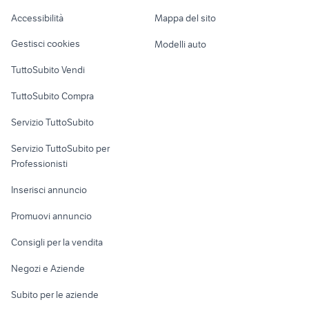
Caravan e Camper
Accessibilità
Mappa del sito
Loft, mansarde e
Veicoli commerciali
altro
Gestisci cookies
Modelli auto
Case vacanza
TuttoSubito Vendi
Uffici e Locali
TuttoSubito Compra
commerciali
Servizio TuttoSubito
elettronica
per la casa e la
sports e hobby
Servizio TuttoSubito per
persona
Informatica
Animali
Professionisti
Arredamento e
Console e
Accessori per
Casalinghi
Inserisci annuncio
Videogiochi
animali
Elettrodomestici
Promuovi annuncio
Audio/Video
Musica e Film
Giardino e Fai da te
Consigli per la vendita
Fotografia
Libri e Riviste
Abbigliamento e
Negozi e Aziende
Telefonia
Strumenti Musicali
Accessori
Subito per le aziende
Sports
Tutto per i bambini