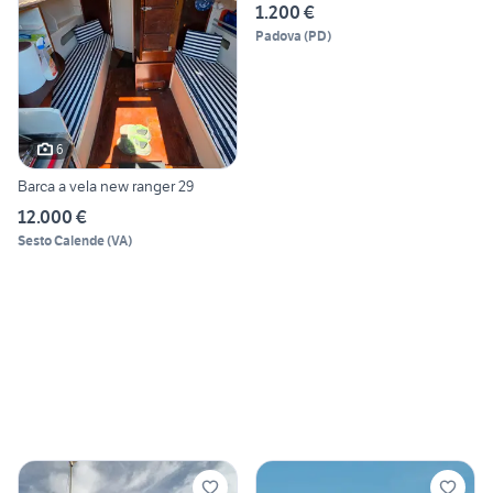
1.200 €
Padova
(
PD
)
6
Barca a vela new ranger 29
12.000 €
Sesto Calende
(
VA
)