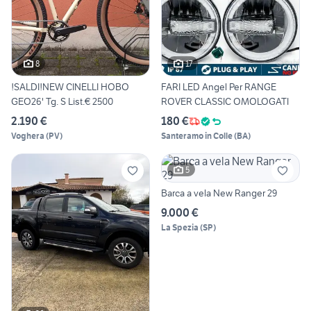
8
17
!SALDI!NEW CINELLI HOBO
FARI LED Angel Per RANGE
GEO26' Tg. S List.€ 2500
ROVER CLASSIC OMOLOGATI
2.190 €
180 €
Voghera
(
PV
)
Santeramo in Colle
(
BA
)
5
Barca a vela New Ranger 29
9.000 €
La Spezia
(
SP
)