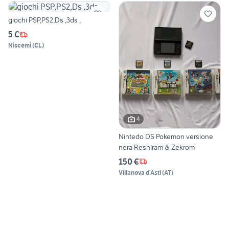
giochi PSP,PS2,Ds ,3ds ,
5 €
Niscemi
(
CL
)
4
Nintedo DS Pokemon versione
nera Reshiram & Zekrom
150 €
Villanova d'Asti
(
AT
)