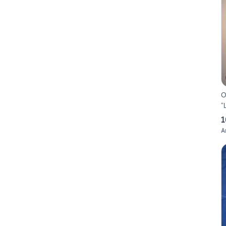
O
“
1
A