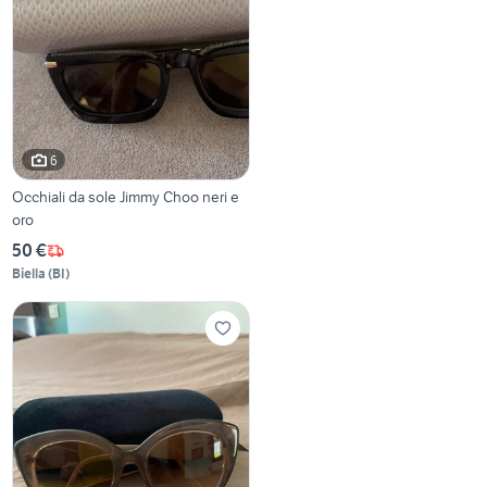
6
Occhiali da sole Jimmy Choo neri e
oro
50 €
Biella
(
BI
)