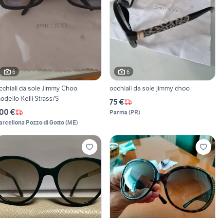
6
6
cchiali da sole Jimmy Choo
occhiali da sole jimmy choo
odello Kelli Strass/S
75 €
00 €
Parma
(
PR
)
arcellona Pozzo di Gotto
(
ME
)