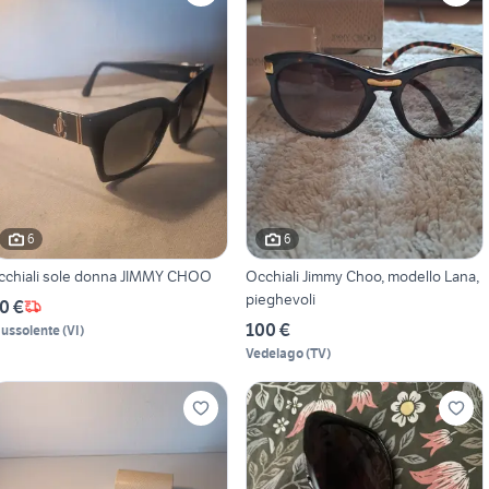
6
6
cchiali sole donna JIMMY CHOO
Occhiali Jimmy Choo, modello Lana,
pieghevoli
0 €
100 €
ussolente
(
VI
)
Vedelago
(
TV
)