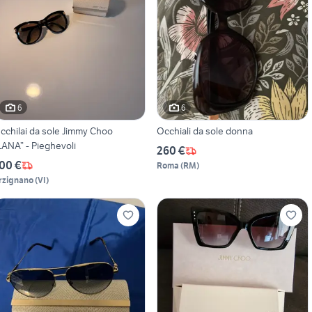
6
6
cchilai da sole Jimmy Choo
Occhiali da sole donna
LANA” - Pieghevoli
260 €
00 €
Roma
(
RM
)
rzignano
(
VI
)