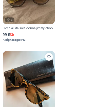
3
Occhiali da sole donna jimmy choo
99 €
Albignasego
(
PD
)