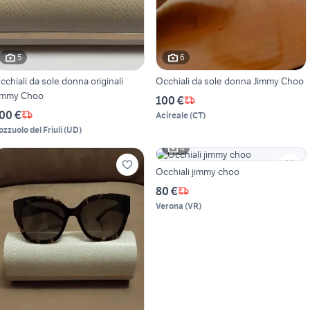
5
6
cchiali da sole donna originali
Occhiali da sole donna Jimmy Choo
immy Choo
100 €
00 €
Acireale
(
CT
)
ozzuolo del Friuli
(
UD
)
4
Occhiali jimmy choo
80 €
Verona
(
VR
)