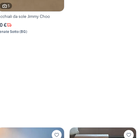
5
cchiali da sole Jimmy Choo
0 €
enate Sotto
(
BG
)