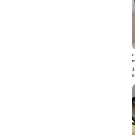
o
m
1
B