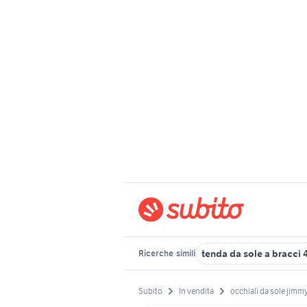
tenda da sole a bracci
Ricerche
simili
Subito
In vendita
occhiali da sole jimm