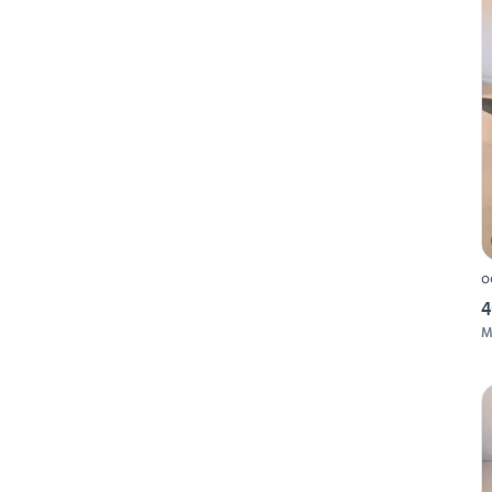
o
4
M