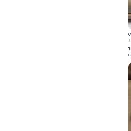
O
J
1
P