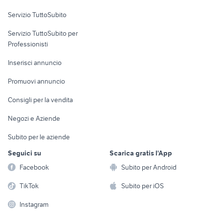
Servizio TuttoSubito
elettronica
per la casa e la
sports e hobby
Servizio TuttoSubito per
persona
Informatica
Animali
Professionisti
Arredamento e
Console e
Accessori per
Casalinghi
Inserisci annuncio
Videogiochi
animali
Elettrodomestici
Promuovi annuncio
Audio/Video
Musica e Film
Giardino e Fai da te
Consigli per la vendita
Fotografia
Libri e Riviste
Abbigliamento e
Negozi e Aziende
Telefonia
Strumenti Musicali
Accessori
Subito per le aziende
Sports
Tutto per i bambini
Seguici su
Scarica gratis l'App
Biciclette
Facebook
Subito per Android
Collezionismo
TikTok
Subito per iOS
Instagram