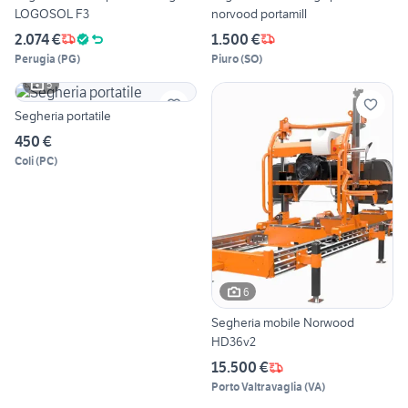
LOGOSOL F3
norvood portamill
2.074 €
1.500 €
Perugia
(
PG
)
Piuro
(
SO
)
5
Segheria portatile
450 €
Coli
(
PC
)
6
Segheria mobile Norwood
HD36v2
15.500 €
Porto Valtravaglia
(
VA
)