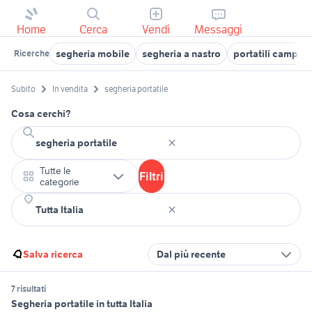
Home
Cerca
Vendi
Messaggi
segheria mobile
segheria a nastro
portatili campag
Ricerche
Subito
In vendita
segheria portatile
Cosa cerchi?
Tutte le
Filtri
categorie
Salva ricerca
Dal più recente
7 risultati
Segheria portatile in tutta Italia