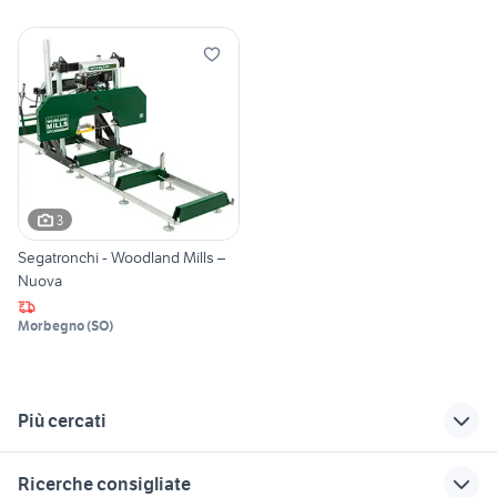
3
Segatronchi - Woodland Mills –
Nuova
Morbegno
(
SO
)
Più cercati
Correlati
Richerche simili
Suggerimenti
Ricerche consigliate