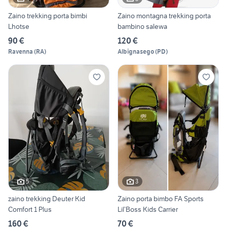
Zaino trekking porta bimbi
Zaino montagna trekking porta
Lhotse
bambino salewa
90 €
120 €
Ravenna
(
RA
)
Albignasego
(
PD
)
5
3
zaino trekking Deuter Kid
Zaino porta bimbo FA Sports
Comfort 1 Plus
Lil’Boss Kids Carrier
160 €
70 €