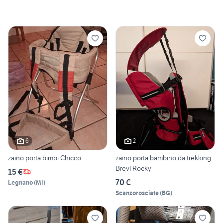
6
2
zaino porta bimbi Chicco
zaino porta bambino da trekking
Brevi Rocky
15 €
70 €
Legnano
(
MI
)
Scanzorosciate
(
BG
)