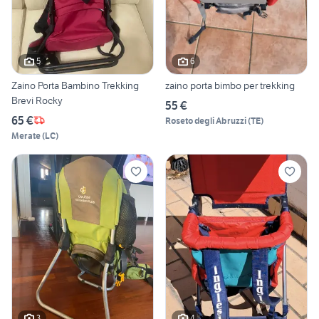
5
6
Zaino Porta Bambino Trekking
zaino porta bimbo per trekking
Brevi Rocky
55 €
65 €
Roseto degli Abruzzi
(
TE
)
Merate
(
LC
)
3
4