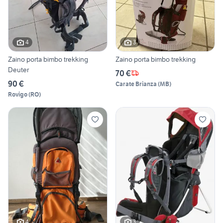
4
3
Zaino porta bimbo trekking
Zaino porta bimbo trekking
Deuter
70 €
90 €
Carate Brianza
(
MB
)
Rovigo
(
RO
)
4
3