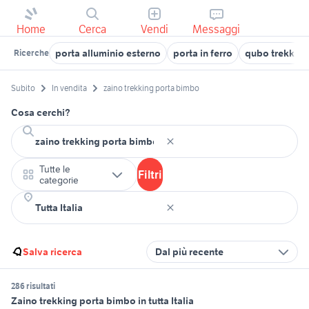
Home
Cerca
Vendi
Messaggi
porta alluminio esterno
porta in ferro
qubo trekking
Ricerche
Subito
In vendita
zaino trekking porta bimbo
Cosa cerchi?
Tutte le
Filtri
categorie
Salva ricerca
Dal più recente
286 risultati
Zaino trekking porta bimbo in tutta Italia