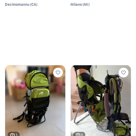
Decimomannu
(
CA
)
Milano
(
MI
)
3
6