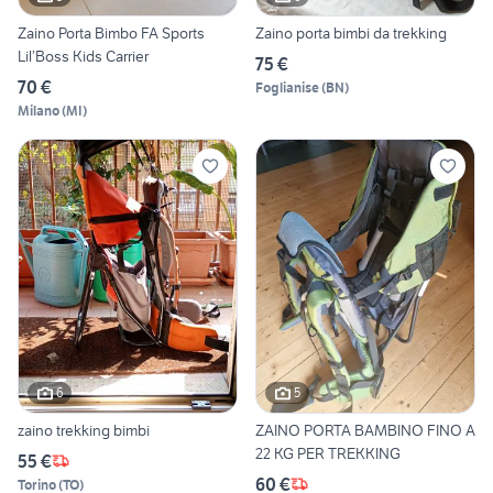
Zaino Porta Bimbo FA Sports
Zaino porta bimbi da trekking
Lil’Boss Kids Carrier
75 €
70 €
Foglianise
(
BN
)
Milano
(
MI
)
6
5
zaino trekking bimbi
ZAINO PORTA BAMBINO FINO A
22 KG PER TREKKING
55 €
60 €
Torino
(
TO
)