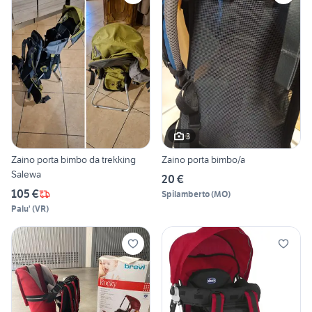
3
Zaino porta bimbo da trekking
Zaino porta bimbo/a
Salewa
20 €
105 €
Spilamberto
(
MO
)
Palu'
(
VR
)