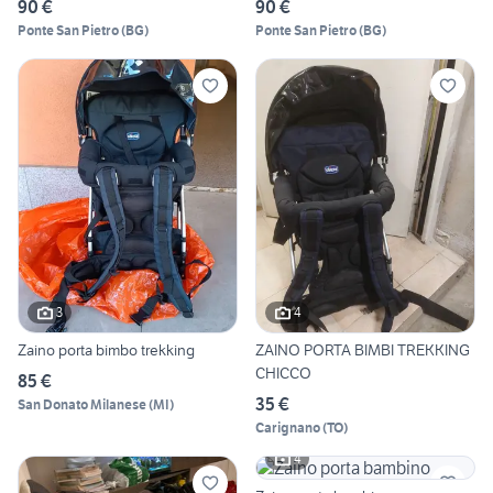
90 €
90 €
Ponte San Pietro
(
BG
)
Ponte San Pietro
(
BG
)
3
4
Zaino porta bimbo trekking
ZAINO PORTA BIMBI TREKKING
CHICCO
85 €
35 €
San Donato Milanese
(
MI
)
Carignano
(
TO
)
4