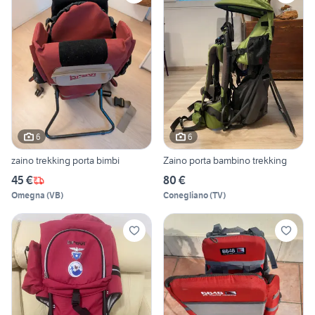
6
6
zaino trekking porta bimbi
Zaino porta bambino trekking
45 €
80 €
Omegna
(
VB
)
Conegliano
(
TV
)