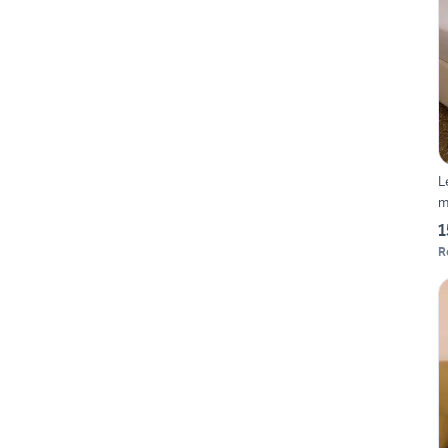
L
m
1
R