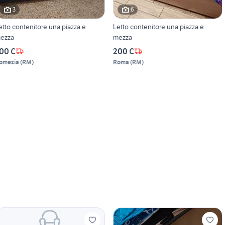
3
6
etto contenitore una piazza e
Letto contenitore una piazza e
ezza
mezza
00 €
200 €
omezia
(
RM
)
Roma
(
RM
)