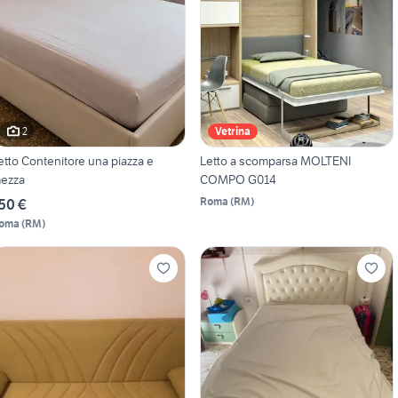
2
Vetrina
etto Contenitore una piazza e
Letto a scomparsa MOLTENI
ezza
COMPO G014
Roma
(
RM
)
50 €
oma
(
RM
)