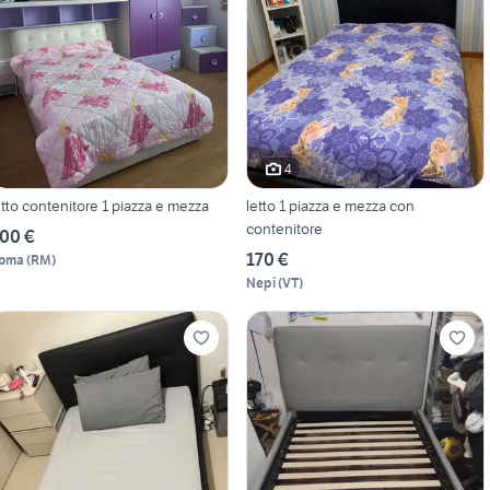
4
etto contenitore 1 piazza e mezza
letto 1 piazza e mezza con
contenitore
00 €
170 €
oma
(
RM
)
Nepi
(
VT
)