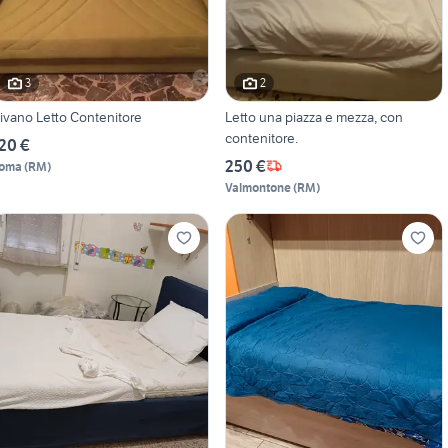
3
2
ivano Letto Contenitore
Letto una piazza e mezza, con
contenitore.
20 €
250 €
oma
(
RM
)
Valmontone
(
RM
)