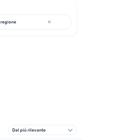
Dal più rilevante