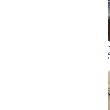
l
2
R