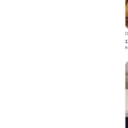
D
1
R