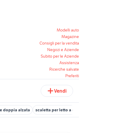
Modelli auto
Magazine
Consigli per la vendita
Negozi e Aziende
Subito per le Aziende
Assistenza
Ricerche salvate
Preferiti
Vendi
re doppia alzata
scaletta per letto a castello
letto a castello a a