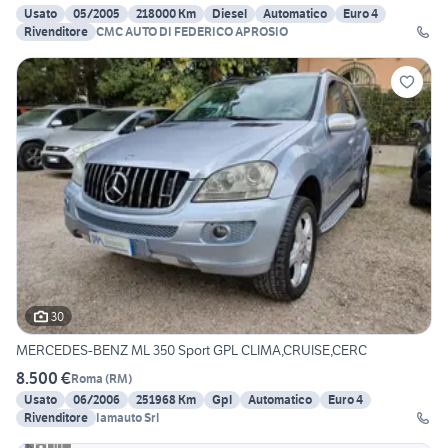
Usato
05/2005
218000 Km
Diesel
Automatico
Euro 4
Rivenditore
CMC AUTO DI FEDERICO APROSIO
30
MERCEDES-BENZ ML 350 Sport GPL CLIMA,CRUISE,CERC
8.500 €
Roma
(
RM
)
Usato
06/2006
251968 Km
Gpl
Automatico
Euro 4
Rivenditore
Iamauto Srl
10