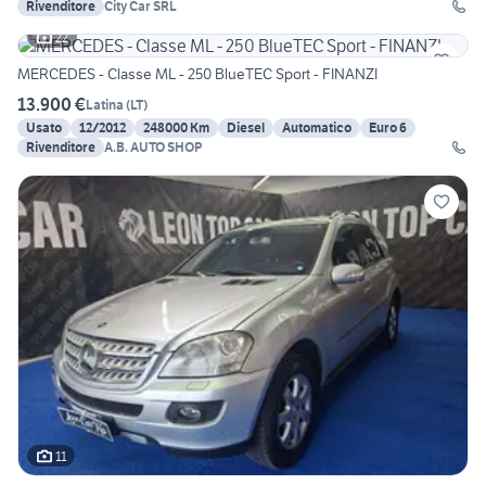
Rivenditore
City Car SRL
22
MERCEDES - Classe ML - 250 BlueTEC Sport - FINANZI
13.900 €
Latina
(
LT
)
Usato
12/2012
248000 Km
Diesel
Automatico
Euro 6
Rivenditore
A.B. AUTO SHOP
11