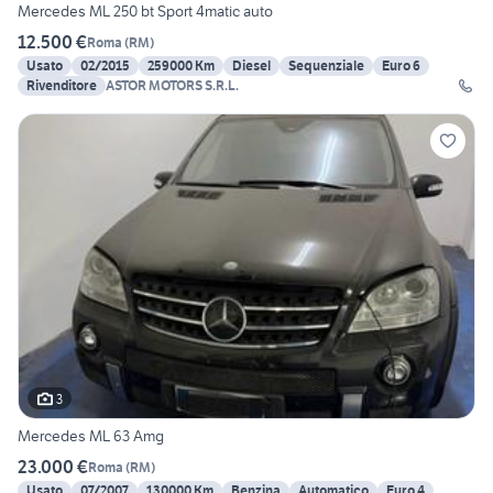
Mercedes ML 250 bt Sport 4matic auto
12.500 €
Roma
(
RM
)
Usato
02/2015
259000 Km
Diesel
Sequenziale
Euro 6
Rivenditore
ASTOR MOTORS S.R.L.
3
Mercedes ML 63 Amg
23.000 €
Roma
(
RM
)
Usato
07/2007
130000 Km
Benzina
Automatico
Euro 4