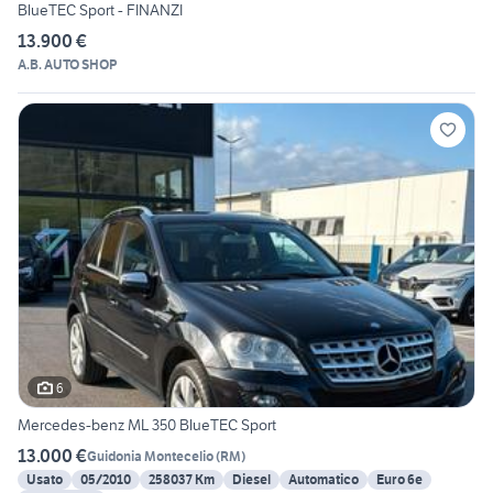
BlueTEC Sport - FINANZI
13.900 €
A.B. AUTO SHOP
6
Mercedes-benz ML 350 BlueTEC Sport
13.000 €
Guidonia Montecelio
(
RM
)
Usato
05/2010
258037 Km
Diesel
Automatico
Euro 6e