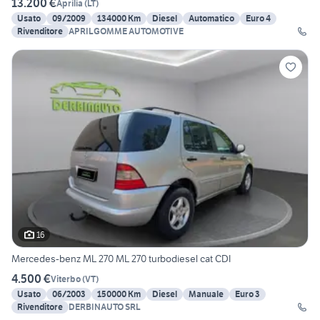
13.200 €
Aprilia
(
LT
)
Usato
09/2009
134000 Km
Diesel
Automatico
Euro 4
Rivenditore
APRILGOMME AUTOMOTIVE
16
Mercedes-benz ML 270 ML 270 turbodiesel cat CDI
4.500 €
Viterbo
(
VT
)
Usato
06/2003
150000 Km
Diesel
Manuale
Euro 3
Rivenditore
DERBINAUTO SRL