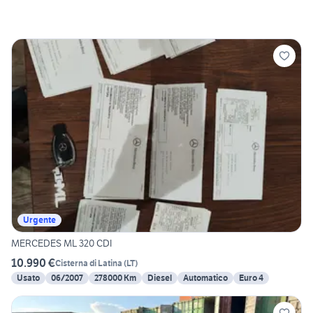
Urgente
MERCEDES ML 320 CDI
10.990 €
Cisterna di Latina
(
LT
)
Usato
06/2007
278000 Km
Diesel
Automatico
Euro 4