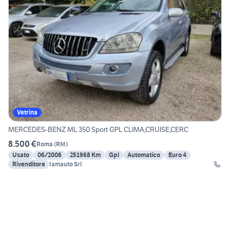
Vetrina
MERCEDES-BENZ ML 350 Sport GPL CLIMA,CRUISE,CERC
8.500 €
Roma
(
RM
)
Usato
06/2006
251968 Km
Gpl
Automatico
Euro 4
Rivenditore
Iamauto Srl