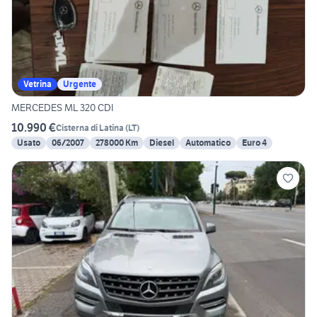
Vetrina
Urgente
MERCEDES ML 320 CDI
10.990 €
Cisterna di Latina
(
LT
)
Usato
06/2007
278000 Km
Diesel
Automatico
Euro 4