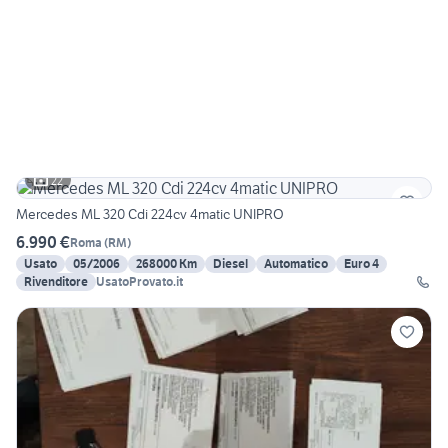
22
Mercedes ML 320 Cdi 224cv 4matic UNIPRO
6.990 €
Roma
(
RM
)
Usato
05/2006
268000 Km
Diesel
Automatico
Euro 4
Rivenditore
UsatoProvato.it