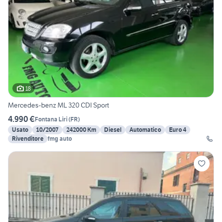
18
Mercedes-benz ML 320 CDI Sport
4.990 €
Fontana Liri
(
FR
)
Usato
10/2007
242000 Km
Diesel
Automatico
Euro 4
Rivenditore
fmg auto