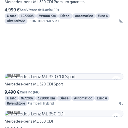
Mercedes-benz ML 320 CDI Premium garantita
4.999 €
San Vittore del Lazio
(
FR
)
Usato
12/2008
299000 Km
Diesel
Automatico
Euro 4
Rivenditore
LEON TOP CAR S.R.L.
27
Mercedes-benz ML 320 CDI Sport
9.490 €
Cassino
(
FR
)
Usato
07/2007
122000 Km
Diesel
Automatico
Euro 4
Rivenditore
Piambelli Hybrid
19
Mercedes-benz ML 350 CDI