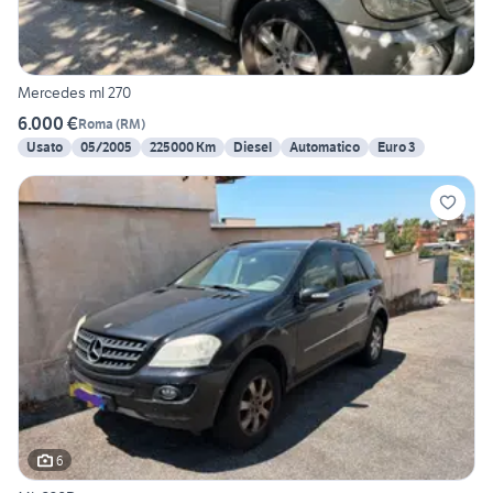
Mercedes ml 270
6.000 €
Roma
(
RM
)
Usato
05/2005
225000 Km
Diesel
Automatico
Euro 3
6