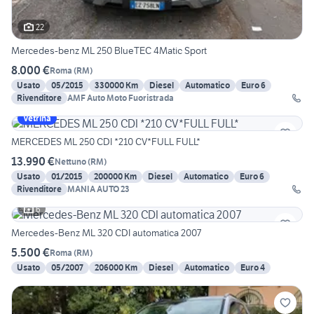
22
Mercedes-benz ML 250 BlueTEC 4Matic Sport
8.000 €
Roma
(
RM
)
Usato
05/2015
330000 Km
Diesel
Automatico
Euro 6
Rivenditore
AMF Auto Moto Fuoristrada
Vetrina
MERCEDES ML 250 CDI *210 CV*FULL FULL*
13.990 €
Nettuno
(
RM
)
Usato
01/2015
200000 Km
Diesel
Automatico
Euro 6
Rivenditore
MANIA AUTO 23
6
Mercedes-Benz ML 320 CDI automatica 2007
5.500 €
Roma
(
RM
)
Usato
05/2007
206000 Km
Diesel
Automatico
Euro 4