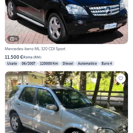
6
Mercedes-benz ML 320 CDI Sport
11.500 €
Roma
(
RM
)
Usato
06/2007
120000 Km
Diesel
Automatico
Euro 4