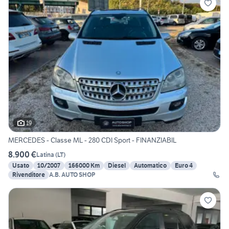
19
MERCEDES - Classe ML - 280 CDI Sport - FINANZIABIL
8.900 €
Latina
(
LT
)
Usato
10/2007
166000 Km
Diesel
Automatico
Euro 4
Rivenditore
A.B. AUTO SHOP