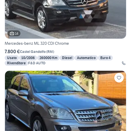
14
Mercedes-benz ML 320 CDI Chrome
7.800 €
Castel Gandolfo
(
RM
)
Usato
10/2006
260000 Km
Diesel
Automatico
Euro 4
Rivenditore
F&D AUTO