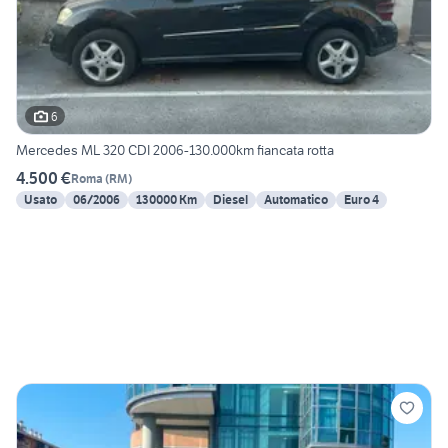
6
Mercedes ML 320 CDI 2006-130.000km fiancata rotta
4.500 €
Roma
(
RM
)
Usato
06/2006
130000 Km
Diesel
Automatico
Euro 4