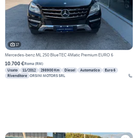
17
Mercedes-benz ML 250 BlueTEC 4Matic Premium EURO 6
10.700 €
Roma
(
RM
)
Usato
11/2012
298900 Km
Diesel
Automatico
Euro 6
Rivenditore
ORSINI MOTORS SRL