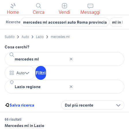
Home
Cerca
Vendi
Messaggi
mercedes ml accessori auto Roma provincia
ml in laz
Ricerche
Subito
Auto
Lazio
mercedes ml
Cosa cerchi?
Filtri
Auto
Salva ricerca
Dal più recente
66 risultati
Mercedes ml in Lazio