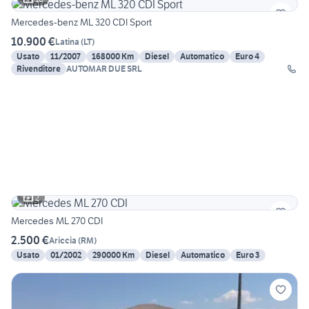
Mercedes-benz ML 320 CDI Sport
10.900 €
Latina
(
LT
)
Usato
11/2007
168000 Km
Diesel
Automatico
Euro 4
Rivenditore
AUTOMAR DUE SRL
2
Mercedes ML 270 CDI
2.500 €
Ariccia
(
RM
)
Usato
01/2002
290000 Km
Diesel
Automatico
Euro 3