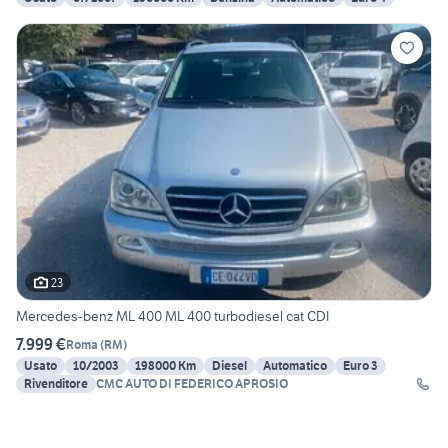
23
Mercedes-benz ML 400 ML 400 turbodiesel cat CDI
7.999 €
Roma
(
RM
)
Usato
10/2003
198000 Km
Diesel
Automatico
Euro 3
Rivenditore
CMC AUTO DI FEDERICO APROSIO