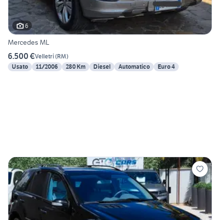
6
Mercedes ML
6.500 €
Velletri
(
RM
)
Usato
11/2006
280 Km
Diesel
Automatico
Euro 4