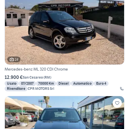
24
Mercedes-benz ML 320 CDI Chrome
12.900 €
San Cesareo
(
RM
)
Usato
07/2007
70000 Km
Diesel
Automatico
Euro 4
Rivenditore
CPR MOTORS Srl