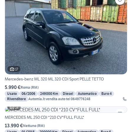
17
Mercedes-benz ML 320 ML 320 CDI Sport PELLE TETTO
5.990 €
Roma
(
RM
)
Usato
06/2006
249000 Km
Diesel
Automatico
Euro 4
Rivenditore
Automia.it vendita auto tel 0649776248
14
MERCEDES ML 250 CDI *210 CV*FULL FULL*
13.990 €
Nettuno
(
RM
)
Usato
01/2015
200000 Km
Diesel
Automatico
Euro 6