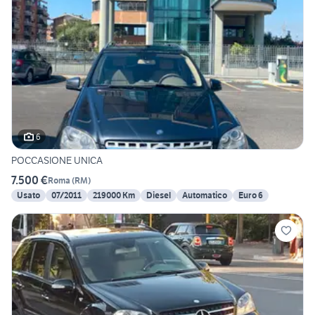
6
POCCASIONE UNICA
7.500 €
Roma
(
RM
)
Usato
07/2011
219000 Km
Diesel
Automatico
Euro 6