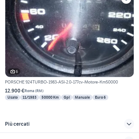
6
PORSCHE 924TURBO-1983-ASI-2.0-177cv-Motore-Km50000
12.900 €
Roma
(
RM
)
Usato
11/1983
50000 Km
Gpl
Manuale
Euro 6
Più cercati
Correlati
Richerche simili
Suggerimenti