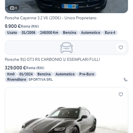
6
Porsche Cayenne 3.2 V6 (2006) - Unico Proprietario
9.900 €
Roma
(
RM
)
Usato
01/2006
248000 Km
Benzina
Automatico
Euro 4
Porsche 911 GT3 RS CARBONIO 1/ ESEMPLARI FULL!
329.000 €
Roma
(
RM
)
Km0
01/2024
Benzina
Automatico
Pre-Euro
Rivenditore
SPORTIVA SRL