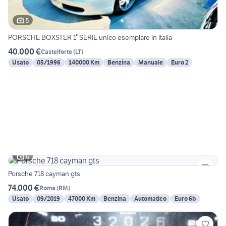
5
PORSCHE BOXSTER 1° SERIE unico esemplare in Italia
40.000 €
Castelforte
(
LT
)
Usato
05/1996
140000 Km
Benzina
Manuale
Euro 2
6
Porsche 718 cayman gts
74.000 €
Roma
(
RM
)
Usato
09/2019
47000 Km
Benzina
Automatico
Euro 6b