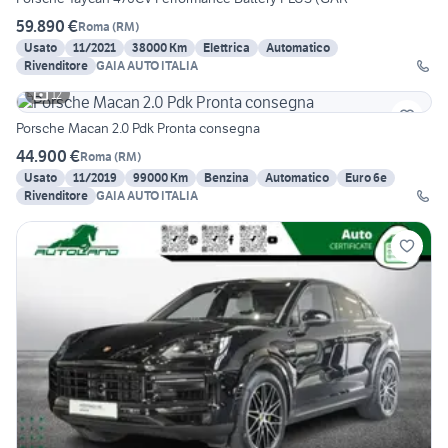
59.890 €
Roma
(
RM
)
Usato
11/2021
38000 Km
Elettrica
Automatico
Rivenditore
GAIA AUTO ITALIA
12
Porsche Macan 2.0 Pdk Pronta consegna
44.900 €
Roma
(
RM
)
Usato
11/2019
99000 Km
Benzina
Automatico
Euro 6e
Rivenditore
GAIA AUTO ITALIA