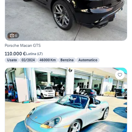
6
Porsche Macan GTS
110.000 €
Latina
(
LT
)
Usato
02/2024
46000 Km
Benzina
Automatico