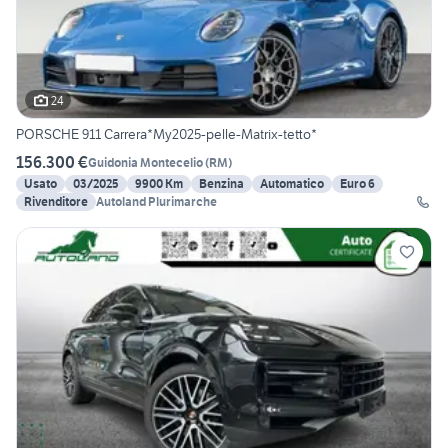
24
PORSCHE 911 Carrera*My2025-pelle-Matrix-tetto*
156.300 €
Guidonia Montecelio
(
RM
)
Usato
03/2025
9900 Km
Benzina
Automatico
Euro 6
Rivenditore
Autoland Plurimarche