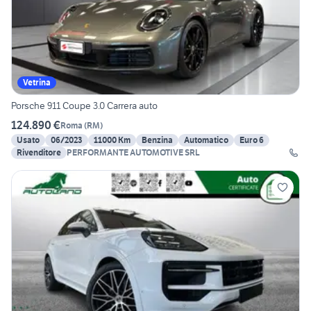
Vetrina
Porsche 911 Coupe 3.0 Carrera auto
124.890 €
Roma
(
RM
)
Usato
06/2023
11000 Km
Benzina
Automatico
Euro 6
Rivenditore
PERFORMANTE AUTOMOTIVE SRL