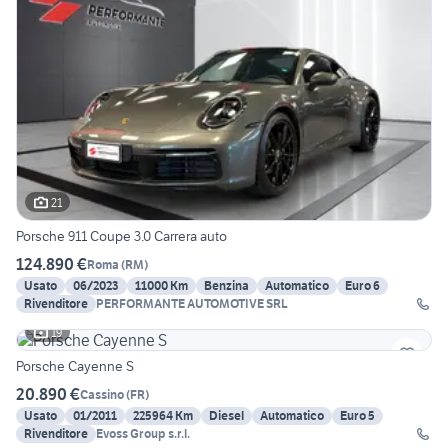
21
Porsche 911 Coupe 3.0 Carrera auto
124.890 €
Roma
(
RM
)
Usato
06/2023
11000 Km
Benzina
Automatico
Euro 6
Rivenditore
PERFORMANTE AUTOMOTIVE SRL
19
Porsche Cayenne S
20.890 €
Cassino
(
FR
)
Usato
01/2011
225964 Km
Diesel
Automatico
Euro 5
Rivenditore
Evoss Group s.r.l.