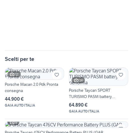
Scelti per te
12
14
Porsche Macan 2.0 Pdk Pronta
Porsche Taycan SPORT
consegna
TURISMO PASM battery
44.900 €
performa
64.890 €
GAIA AUTO ITALIA
GAIA AUTO ITALIA
9
Porsche Taycan 476CV Performance Battery PLUS (GAR