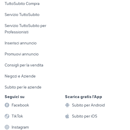
TuttoSubito Compra
commerciali
Servizio TuttoSubito
elettronica
per la casa e la
sports e hobby
Servizio TuttoSubito per
persona
Informatica
Animali
Professionisti
Arredamento e
Console e
Accessori per
Casalinghi
Inserisci annuncio
Videogiochi
animali
Elettrodomestici
Promuovi annuncio
Audio/Video
Musica e Film
Giardino e Fai da te
Consigli per la vendita
Fotografia
Libri e Riviste
Abbigliamento e
Negozi e Aziende
Telefonia
Strumenti Musicali
Accessori
Subito per le aziende
Sports
Tutto per i bambini
Seguici su
Scarica gratis l'App
Biciclette
Facebook
Subito per Android
Collezionismo
TikTok
Subito per iOS
Instagram