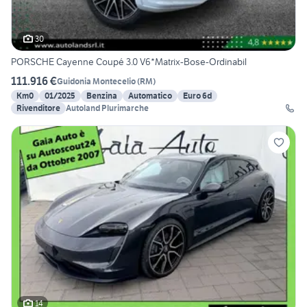
30
PORSCHE Cayenne Coupé 3.0 V6*Matrix-Bose-Ordinabil
111.916 €
Guidonia Montecelio
(
RM
)
Km0
01/2025
Benzina
Automatico
Euro 6d
Rivenditore
Autoland Plurimarche
14