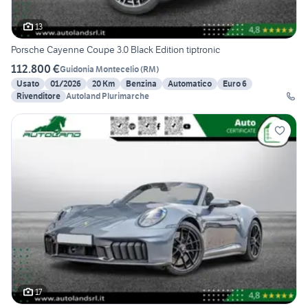
13
Porsche Cayenne Coupe 3.0 Black Edition tiptronic
112.800 €
Guidonia Montecelio
(
RM
)
Usato
01/2026
20 Km
Benzina
Automatico
Euro 6
Rivenditore
Autoland Plurimarche
17