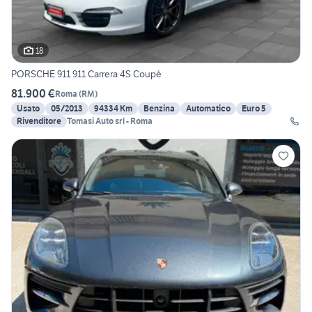
18
PORSCHE 911 911 Carrera 4S Coupé
81.900 €
Roma
(
RM
)
Usato
05/2013
94334 Km
Benzina
Automatico
Euro 5
Rivenditore
Tomasi Auto srl - Roma