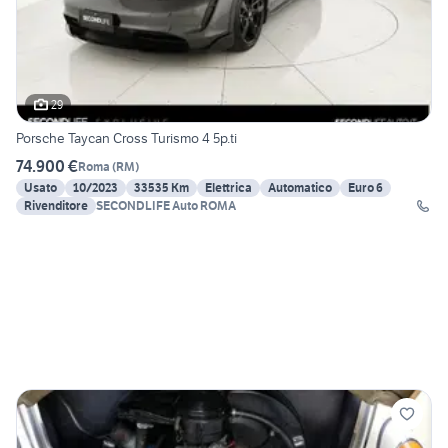
29
Porsche Taycan Cross Turismo 4 5p.ti
74.900 €
Roma
(
RM
)
Usato
10/2023
33535 Km
Elettrica
Automatico
Euro 6
Rivenditore
SECONDLIFE Auto ROMA