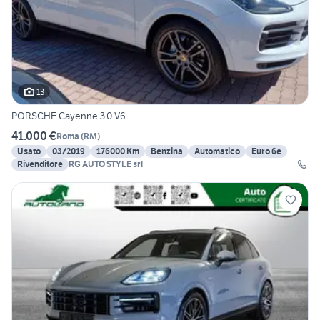
13
PORSCHE Cayenne 3.0 V6
41.000 €
Roma
(
RM
)
Usato
03/2019
176000 Km
Benzina
Automatico
Euro 6e
Rivenditore
RG AUTO STYLE srl