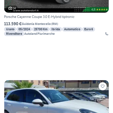
14
Porsche Cayenne Coupe 3.0 E-Hybrid tiptronic
113.590 €
Guidonia Montecelio
(
RM
)
Usato
05/2024
25700 Km
Ibrida
Automatico
Euro 6
Rivenditore
Autoland Plurimarche