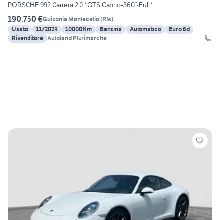
PORSCHE 992 Carrera 2.0 *GTS Cabrio-360°-Full*
190.750 €
Guidonia Montecelio
(
RM
)
Usato
11/2024
10000 Km
Benzina
Automatico
Euro 6d
Rivenditore
Autoland Plurimarche