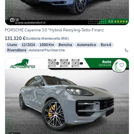
18
PORSCHE Cayenne 3.0 *Hybrid-Restyling-Tetto-Finanz
131.320 €
Guidonia Montecelio
(
RM
)
Usato
12/2024
1000 Km
Benzina
Automatico
Euro 6
Rivenditore
Autoland Plurimarche