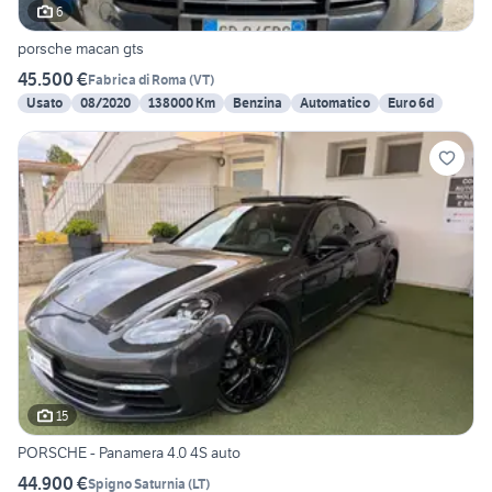
6
porsche macan gts
45.500 €
Fabrica di Roma
(
VT
)
Usato
08/2020
138000 Km
Benzina
Automatico
Euro 6d
15
PORSCHE - Panamera 4.0 4S auto
44.900 €
Spigno Saturnia
(
LT
)