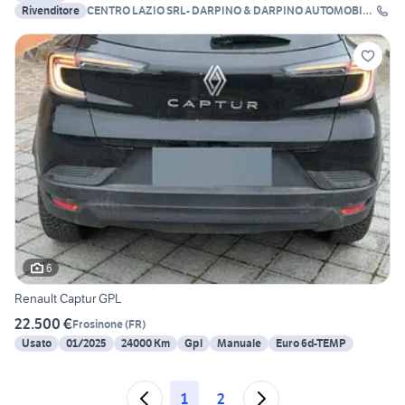
Rivenditore
CENTRO LAZIO SRL- DARPINO & DARPINO AUTOMOBILI
SRL
6
Renault Captur GPL
22.500 €
Frosinone
(
FR
)
Usato
01/2025
24000 Km
Gpl
Manuale
Euro 6d-TEMP
1
2