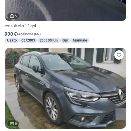
5
renault clio 1.2 gpl
900 €
Frosinone
(
FR
)
Usato
03/2003
235500 Km
Gpl
Manuale
6