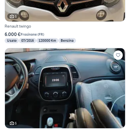
6
Renault twingo
6.000 €
Frosinone
(
FR
)
Usato
07/2016
120000 Km
Benzina
6