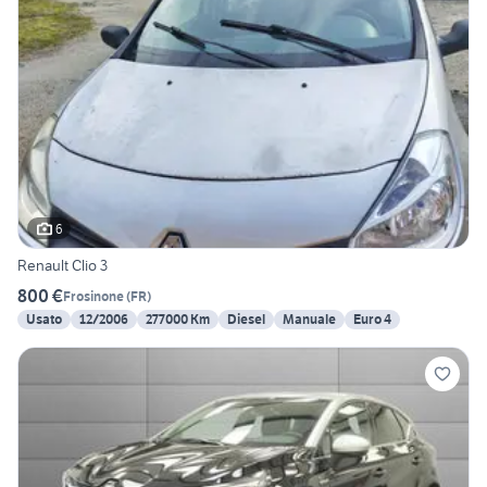
6
Renault Clio 3
800 €
Frosinone
(
FR
)
Usato
12/2006
277000 Km
Diesel
Manuale
Euro 4