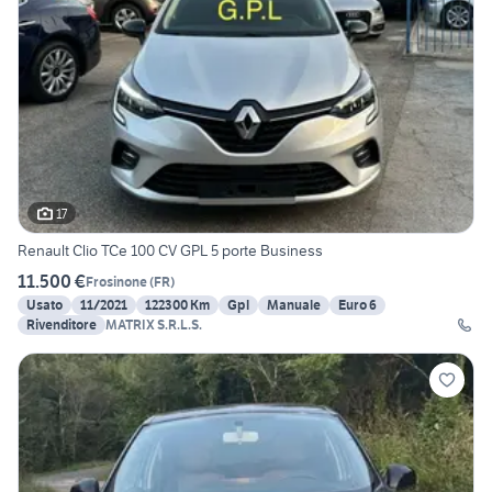
17
Renault Clio TCe 100 CV GPL 5 porte Business
11.500 €
Frosinone
(
FR
)
Usato
11/2021
122300 Km
Gpl
Manuale
Euro 6
Rivenditore
MATRIX S.R.L.S.