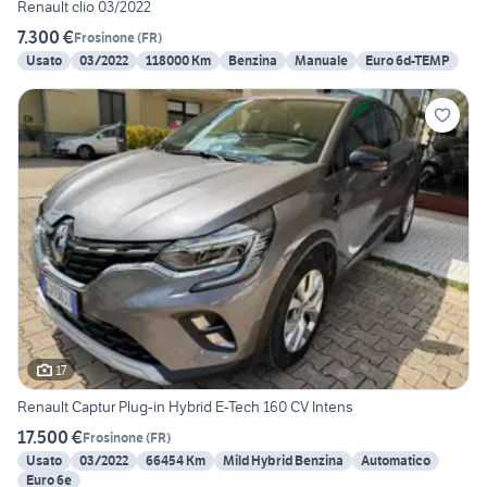
Renault clio 03/2022
7.300 €
Frosinone
(
FR
)
Usato
03/2022
118000 Km
Benzina
Manuale
Euro 6d-TEMP
17
Renault Captur Plug-in Hybrid E-Tech 160 CV Intens
17.500 €
Frosinone
(
FR
)
Usato
03/2022
66454 Km
Mild Hybrid Benzina
Automatico
Euro 6e