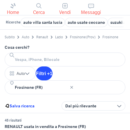
Home
Cerca
Vendi
Messaggi
auto villa santa lucia
auto usate ceccano
suzuki acc
Ricerche
Subito
Auto
Renault
Lazio
Frosinone (Prov)
Frosinone
Cosa cerchi?
Filtri +1
Auto
Salva ricerca
Dal più rilevante
45 risultati
RENAULT usata in vendita a Frosinone (FR)