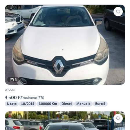
6
clicca.
4.500 €
Frosinone
(
FR
)
Usato
10/2014
300000 Km
Diesel
Manuale
Euro 5