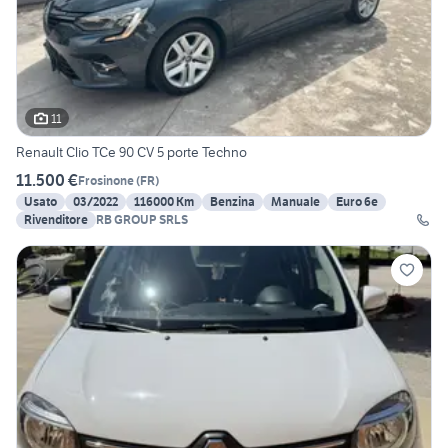
11
Renault Clio TCe 90 CV 5 porte Techno
11.500 €
Frosinone
(
FR
)
Usato
03/2022
116000 Km
Benzina
Manuale
Euro 6e
Rivenditore
RB GROUP SRLS