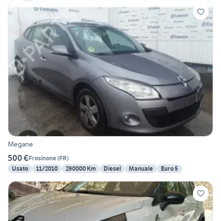
Megane
500 €
Frosinone
(
FR
)
Usato
11/2010
290000 Km
Diesel
Manuale
Euro 5