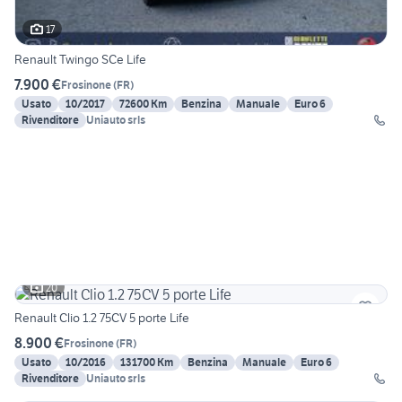
17
Renault Twingo SCe Life
7.900 €
Frosinone
(
FR
)
Usato
10/2017
72600 Km
Benzina
Manuale
Euro 6
Rivenditore
Uniauto srls
20
Renault Clio 1.2 75CV 5 porte Life
8.900 €
Frosinone
(
FR
)
Usato
10/2016
131700 Km
Benzina
Manuale
Euro 6
Rivenditore
Uniauto srls