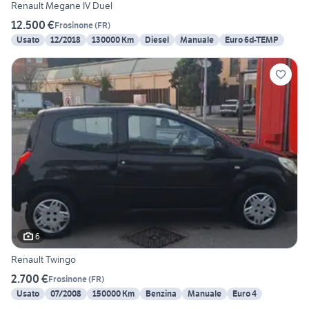
Renault Megane IV Duel
12.500 €
Frosinone
(
FR
)
Usato
12/2018
130000 Km
Diesel
Manuale
Euro 6d-TEMP
6
Renault Twingo
2.700 €
Frosinone
(
FR
)
Usato
07/2008
150000 Km
Benzina
Manuale
Euro 4