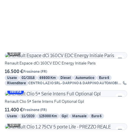
15
Renault Espace dCi 160CV EDC Energy Initiale Paris
16.500 €
Frosinone
(
FR
)
Usato
02/2018
69800 Km
Diesel
Automatico
Euro 6
Rivenditore
CENTRO LAZIO SRL- DARPINO & DARPINO AUTOMOBILI
SRL
Vetrina
Renault Clio 5ª Serie Intens Full Optional Gpl
11.400 €
Frosinone
(
FR
)
Usato
11/2020
125000 Km
Gpl
Manuale
Euro 6
15