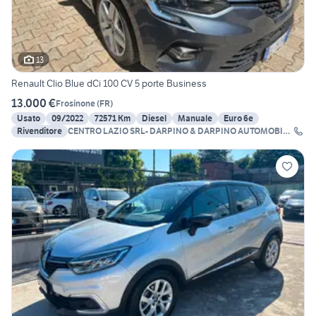
13
Renault Clio Blue dCi 100 CV 5 porte Business
13.000 €
Frosinone
(
FR
)
Usato
09/2022
72571 Km
Diesel
Manuale
Euro 6e
Rivenditore
CENTRO LAZIO SRL- DARPINO & DARPINO AUTOMOBILI
SRL