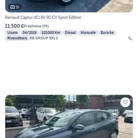
16
Renault Captur dCi 8V 90 CV Sport Edition
11.500 €
Frosinone
(
FR
)
Usato
04/2019
101000 Km
Diesel
Manuale
Euro 6e
Rivenditore
RB GROUP SRLS