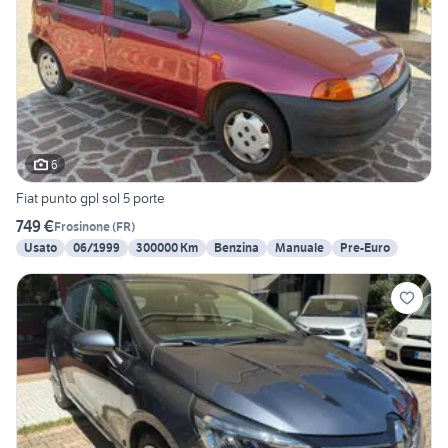
6
Fiat punto gpl sol 5 porte
749 €
Frosinone
(
FR
)
Usato
06/1999
300000 Km
Benzina
Manuale
Pre-Euro