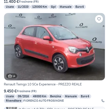
11.400 €
Frosinone
(
FR
)
Usato
11/2020
125000 Km
Gpl
Manuale
Euro 6
14
Renault Twingo 1.0 SCe Experience - PREZZO REALE
9.450 €
Frosinone
(
FR
)
Usato
09/2016
49000 Km
Benzina
Manuale
Euro 6
Rivenditore
FIORENZO AUTO FROSINONE
14