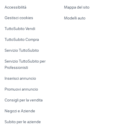
sidi stivali
charizard gold
Caravan e Camper
Accessibilità
Mappa del sito
Loft, mansarde e
Veicoli commerciali
altro
Gestisci cookies
Modelli auto
Case vacanza
TuttoSubito Vendi
Uffici e Locali
TuttoSubito Compra
commerciali
Servizio TuttoSubito
elettronica
per la casa e la
sports e hobby
Servizio TuttoSubito per
persona
Informatica
Animali
Professionisti
Arredamento e
Console e
Accessori per
Casalinghi
Inserisci annuncio
Videogiochi
animali
Elettrodomestici
Promuovi annuncio
Audio/Video
Musica e Film
Giardino e Fai da te
Consigli per la vendita
Fotografia
Libri e Riviste
Abbigliamento e
Negozi e Aziende
Telefonia
Strumenti Musicali
Accessori
Subito per le aziende
Sports
Tutto per i bambini