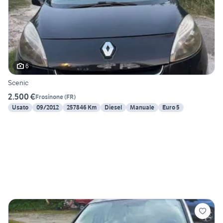
6
Scenic
2.500 €
Frosinone
(
FR
)
Usato
09/2012
257846 Km
Diesel
Manuale
Euro 5