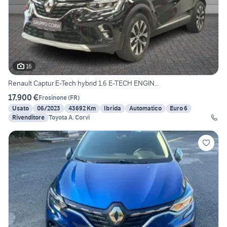
16
Renault Captur E-Tech hybrid 1.6 E-TECH ENGIN...
17.900 €
Frosinone
(
FR
)
Usato
06/2023
43692 Km
Ibrida
Automatico
Euro 6
Rivenditore
Toyota A. Corvi