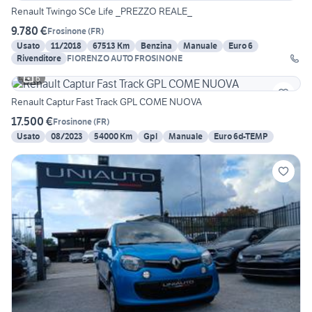
Renault Twingo SCe Life _PREZZO REALE_
9.780 €
Frosinone
(
FR
)
Usato
11/2018
67513 Km
Benzina
Manuale
Euro 6
Rivenditore
FIORENZO AUTO FROSINONE
6
Renault Captur Fast Track GPL COME NUOVA
17.500 €
Frosinone
(
FR
)
Usato
08/2023
54000 Km
Gpl
Manuale
Euro 6d-TEMP