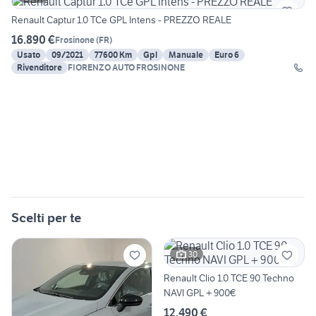
Renault Captur 1.0 TCe GPL Intens - PREZZO REALE
16.890 €
Frosinone
(
FR
)
Usato
09/2021
77600 Km
Gpl
Manuale
Euro 6
Rivenditore
FIORENZO AUTO FROSINONE
Scelti per te
30
Renault Clio 1.0 TCE 90 Techno
NAVI GPL + 900€
12.490 €