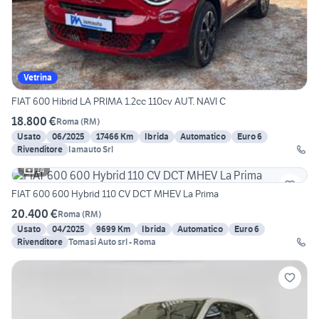
Vetrina
FIAT 600 Hibrid LA PRIMA 1.2cc 110cv AUT. NAVI C
18.800 €
Roma
(
RM
)
Usato
06/2025
17466 Km
Ibrida
Automatico
Euro 6
Rivenditore
Iamauto Srl
14
FIAT 600 600 Hybrid 110 CV DCT MHEV La Prima
20.400 €
Roma
(
RM
)
Usato
04/2025
9699 Km
Ibrida
Automatico
Euro 6
Rivenditore
Tomasi Auto srl - Roma