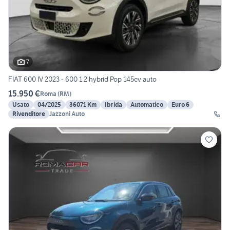
7
FIAT 600 IV 2023 - 600 1.2 hybrid Pop 145cv auto
15.950 €
Roma
(
RM
)
Usato
04/2025
36071 Km
Ibrida
Automatico
Euro 6
Rivenditore
Jazzoni Auto