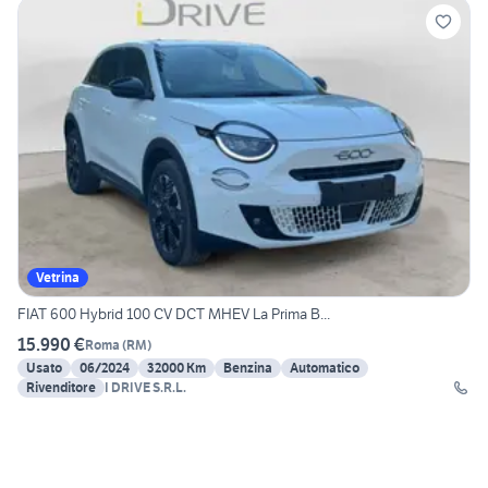
Vetrina
FIAT 600 Hybrid 100 CV DCT MHEV La Prima B...
15.990 €
Roma
(
RM
)
Usato
06/2024
32000 Km
Benzina
Automatico
Rivenditore
I DRIVE S.R.L.