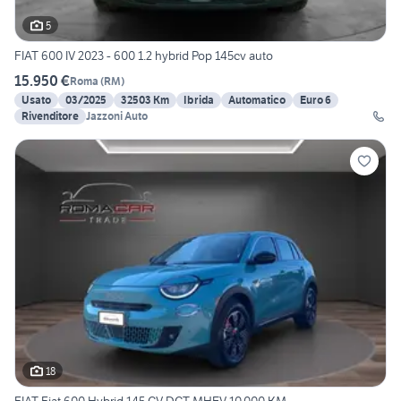
5
FIAT 600 IV 2023 - 600 1.2 hybrid Pop 145cv auto
15.950 €
Roma
(
RM
)
Usato
03/2025
32503 Km
Ibrida
Automatico
Euro 6
Rivenditore
Jazzoni Auto
18