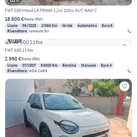
18
FIAT 600 Hibrid LA PRIMA 1.2cc 110cv AUT. NAVI C
18.800 €
Roma
(
RM
)
Usato
06/2025
17466 Km
Ibrida
Automatico
Euro 6
Rivenditore
Iamauto Srl
23
FIAT 600 1.1 fire
2.990 €
Roma
(
RM
)
Usato
07/2007
94000 Km
Benzina
Manuale
Euro 4
Rivenditore
ADA CARS