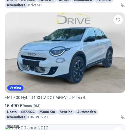
Rivenditore
Drive Srl
Vetrina
FIAT 600 Hybrid 100 CV DCT MHEV La Prima B...
16.490 €
Roma
(
RM
)
Usato
06/2024
25000 Km
Benzina
Automatico
Rivenditore
I DRIVE S.R.L.
6