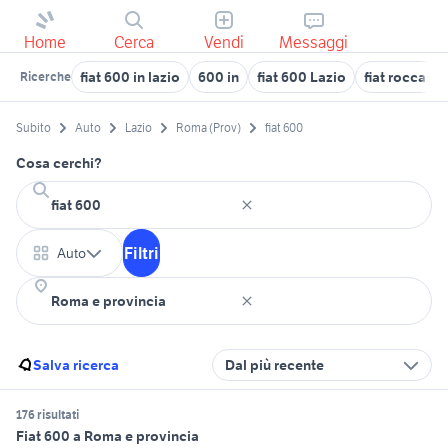
Home
Cerca
Vendi
Messaggi
fiat 600 in lazio
600 in
fiat 600 Lazio
fiat roccase
Ricerche
Subito
Auto
Lazio
Roma (Prov)
fiat 600
Cosa cerchi?
Filtri
Auto
Salva ricerca
Dal più recente
176 risultati
Fiat 600 a Roma e provincia