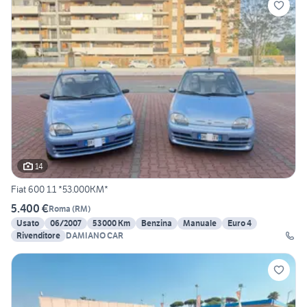
14
Fiat 600 1.1 *53.000KM*
5.400 €
Roma
(
RM
)
Usato
06/2007
53000 Km
Benzina
Manuale
Euro 4
Rivenditore
DAMIANO CAR