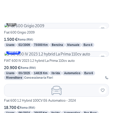
5
Fiat 600 Grigio 2009
1.500 €
Roma
(
RM
)
Usato
02/2009
73000 Km
Benzina
Manuale
Euro 4
Vetrina
FIAT 600 IV 2023 1.2 hybrid La Prima 110cv auto
20.900 €
Roma
(
RM
)
Usato
03/2025
14825 Km
Ibrida
Automatico
Euro 6
Rivenditore
Concessionaria Fiori
Fiat 600 1.2 Hybrid 100CV E6 Automatico - 2024
18.700 €
Roma
(
RM
)
Usato
09/2024
20107 Km
Ibrida
Automatico
Pre-Euro