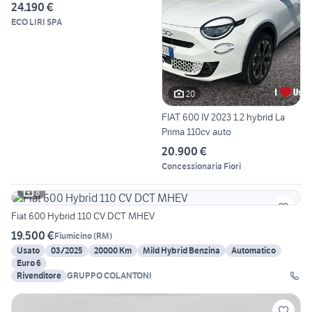
24.190 €
ECO LIRI SPA
20
FIAT 600 IV 2023 1.2 hybrid La
Prima 110cv auto
20.900 €
Concessionaria Fiori
8
Fiat 600 Hybrid 110 CV DCT MHEV
19.500 €
Fiumicino
(
RM
)
Usato
03/2025
20000 Km
Mild Hybrid Benzina
Automatico
Euro 6
Rivenditore
GRUPPO COLANTONI