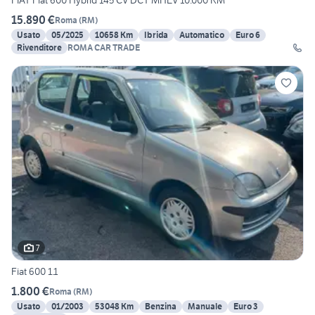
FIAT Fiat 600 Hybrid 145 CV DCT MHEV 10.000 KM
15.890 €
Roma
(
RM
)
Usato
05/2025
10658 Km
Ibrida
Automatico
Euro 6
Rivenditore
ROMA CAR TRADE
7
Fiat 600 1.1
1.800 €
Roma
(
RM
)
Usato
01/2003
53048 Km
Benzina
Manuale
Euro 3