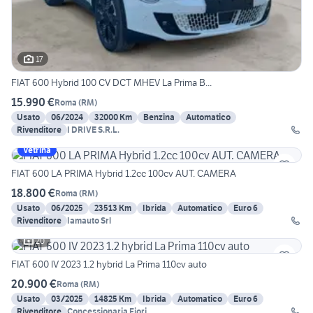
17
FIAT 600 Hybrid 100 CV DCT MHEV La Prima B...
15.990 €
Roma
(
RM
)
Usato
06/2024
32000 Km
Benzina
Automatico
Rivenditore
I DRIVE S.R.L.
Vetrina
FIAT 600 LA PRIMA Hybrid 1.2cc 100cv AUT. CAMERA
18.800 €
Roma
(
RM
)
Usato
06/2025
23513 Km
Ibrida
Automatico
Euro 6
Rivenditore
Iamauto Srl
20
FIAT 600 IV 2023 1.2 hybrid La Prima 110cv auto
20.900 €
Roma
(
RM
)
Usato
03/2025
14825 Km
Ibrida
Automatico
Euro 6
Rivenditore
Concessionaria Fiori