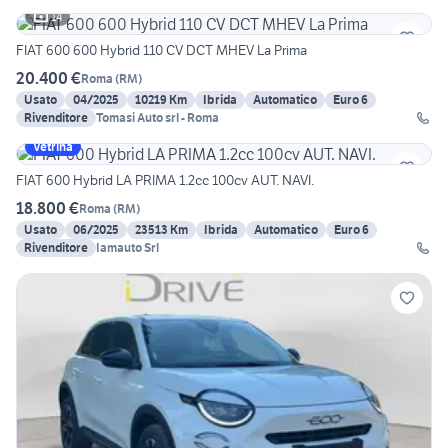
14
FIAT 600 600 Hybrid 110 CV DCT MHEV La Prima
20.400 €
Roma
(
RM
)
Usato
04/2025
10219 Km
Ibrida
Automatico
Euro 6
Rivenditore
Tomasi Auto srl - Roma
Vetrina
FIAT 600 Hybrid LA PRIMA 1.2cc 100cv AUT. NAVI.
18.800 €
Roma
(
RM
)
Usato
06/2025
23513 Km
Ibrida
Automatico
Euro 6
Rivenditore
Iamauto Srl