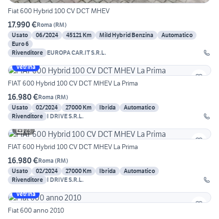
Fiat 600 Hybrid 100 CV DCT MHEV
17.990 €
Roma
(
RM
)
Usato
06/2024
45121 Km
Mild Hybrid Benzina
Automatico
Euro 6
Rivenditore
EUROPA CAR.IT S.R.L.
Vetrina
FIAT 600 Hybrid 100 CV DCT MHEV La Prima
16.980 €
Roma
(
RM
)
Usato
02/2024
27000 Km
Ibrida
Automatico
Rivenditore
I DRIVE S.R.L.
23
FIAT 600 Hybrid 100 CV DCT MHEV La Prima
16.980 €
Roma
(
RM
)
Usato
02/2024
27000 Km
Ibrida
Automatico
Rivenditore
I DRIVE S.R.L.
Vetrina
Fiat 600 anno 2010