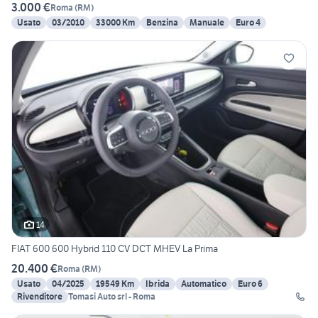
3.000 €
Roma
(
RM
)
Usato
03/2010
33000 Km
Benzina
Manuale
Euro 4
14
FIAT 600 600 Hybrid 110 CV DCT MHEV La Prima
20.400 €
Roma
(
RM
)
Usato
04/2025
19549 Km
Ibrida
Automatico
Euro 6
Rivenditore
Tomasi Auto srl - Roma