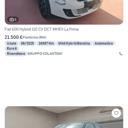
8
Fiat 600 Hybrid 110 CV DCT MHEV La Prima
21.500 €
Fiumicino
(
RM
)
Usato
06/2025
16987 Km
Mild Hybrid Benzina
Automatico
Euro 6
Rivenditore
GRUPPO COLANTONI