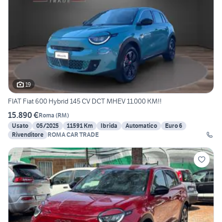
19
FIAT Fiat 600 Hybrid 145 CV DCT MHEV 11.000 KM!!
15.890 €
Roma
(
RM
)
Usato
05/2025
11591 Km
Ibrida
Automatico
Euro 6
Rivenditore
ROMA CAR TRADE