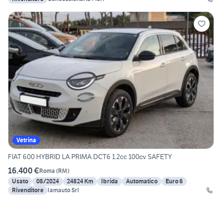
Vetrina
FIAT 600 HYBRID LA PRIMA DCT6 1.2cc 100cv SAFETY
16.400 €
Roma
(
RM
)
Usato
08/2024
24824 Km
Ibrida
Automatico
Euro 6
Rivenditore
Iamauto Srl