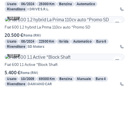
Usato
06/2024
25000 Km
Benzina
Automatico
Rivenditore
I DRIVE S.R.L.
17
Fiat 600 1.2 hybrid La Prima 110cv auto *Promo SD
20.500 €
Roma
(
RM
)
Usato
08/2024
22500 Km
Ibrida
Automatico
Euro 6
Rivenditore
SD Motors
14
Fiat 600 1.1 Active *Block Shaft
5.400 €
Roma
(
RM
)
Usato
10/2009
69000 Km
Benzina
Manuale
Euro 4
Rivenditore
DAMIANO CAR