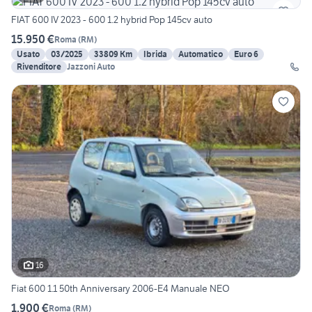
FIAT 600 IV 2023 - 600 1.2 hybrid Pop 145cv auto
15.950 €
Roma
(
RM
)
Usato
03/2025
33809 Km
Ibrida
Automatico
Euro 6
Rivenditore
Jazzoni Auto
16
Fiat 600 1.1 50th Anniversary 2006-E4 Manuale NEO
1.900 €
Roma
(
RM
)