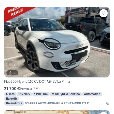
30
Fiat 600 Hybrid 110 CV DCT MHEV La Prima
21.700 €
Pomezia
(
RM
)
Usato
01/2025
11905 Km
Mild Hybrid Benzina
Automatico
Euro 6b
Rivenditore
SCIARRA AUTO - FORMULA RENT MOBILE S.R.L.