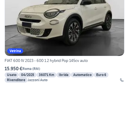
Vetrina
FIAT 600 IV 2023 - 600 1.2 hybrid Pop 145cv auto
15.950 €
Roma
(
RM
)
Usato
04/2025
36071 Km
Ibrida
Automatico
Euro 6
Rivenditore
Jazzoni Auto