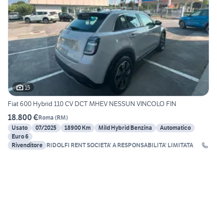
15
Fiat 600 Hybrid 110 CV DCT MHEV NESSUN VINCOLO FIN
18.800 €
Roma
(
RM
)
Usato
07/2025
18900 Km
Mild Hybrid Benzina
Automatico
Euro 6
Rivenditore
RIDOLFI RENT SOCIETA' A RESPONSABILITA' LIMITATA