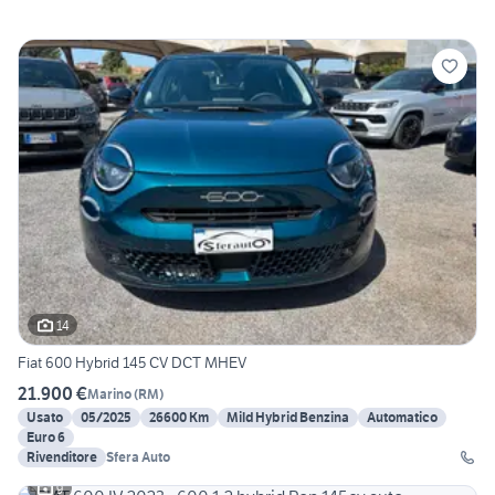
14
Fiat 600 Hybrid 145 CV DCT MHEV
21.900 €
Marino
(
RM
)
Usato
05/2025
26600 Km
Mild Hybrid Benzina
Automatico
Euro 6
Rivenditore
Sfera Auto
9