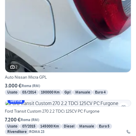
2
Auto Nissan Micra GPL
3.000 €
Roma
(
RM
)
Usato
03/2014
190000 Km
Gpl
Manuale
Euro 4
Vetrina
Ford Transit Custom 270 2.2 TDCi 125CV PC Furgone
7.200 €
Roma
(
RM
)
Usato
07/2015
145000 Km
Diesel
Manuale
Euro 5
Rivenditore
ROMA 23