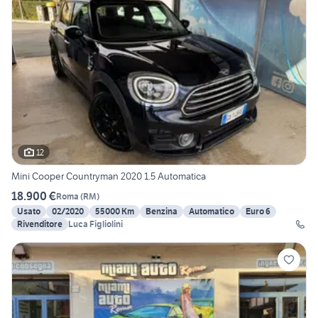
12
Mini Cooper Countryman 2020 1.5 Automatica
18.900 €
Roma
(
RM
)
Usato
02/2020
55000 Km
Benzina
Automatico
Euro 6
Rivenditore
Luca Figliolini