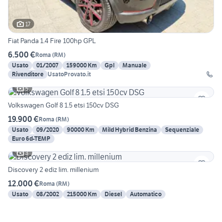
17
Fiat Panda 1.4 Fire 100hp GPL
6.500 €
Roma
(
RM
)
Usato
01/2007
159000 Km
Gpl
Manuale
Rivenditore
UsatoProvato.it
5
Volkswagen Golf 8 1.5 etsi 150cv DSG
19.900 €
Roma
(
RM
)
Usato
09/2020
90000 Km
Mild Hybrid Benzina
Sequenziale
Euro 6d-TEMP
3
Discovery 2 ediz lim. millenium
12.000 €
Roma
(
RM
)
Usato
08/2002
215000 Km
Diesel
Automatico