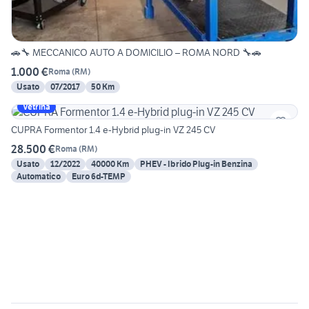
🚗🔧 MECCANICO AUTO A DOMICILIO – ROMA NORD 🔧🚗
1.000 €
Roma
(
RM
)
Usato
07/2017
50 Km
Vetrina
CUPRA Formentor 1.4 e-Hybrid plug-in VZ 245 CV
28.500 €
Roma
(
RM
)
Usato
12/2022
40000 Km
PHEV - Ibrido Plug-in Benzina
Automatico
Euro 6d-TEMP