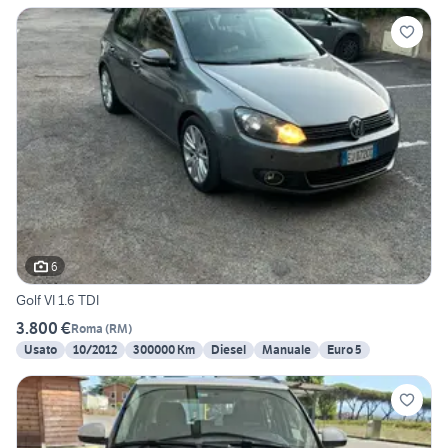
6
Golf VI 1.6 TDI
3.800 €
Roma
(
RM
)
Usato
10/2012
300000 Km
Diesel
Manuale
Euro 5