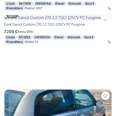
Usato
06/2006
295000 Km
Diesel
Manuale
Euro 3
Rivenditore
Policar 2017
11
Ford Transit Custom 270 2.2 TDCi 125CV PC Furgone
7.200 €
Roma
(
RM
)
Usato
07/2015
145000 Km
Diesel
Manuale
Euro 5
Rivenditore
ROMA 23