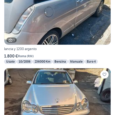
3
lancia y 1200 argento
1.800 €
Roma
(
RM
)
Usato
10/2006
236000 Km
Benzina
Manuale
Euro 4