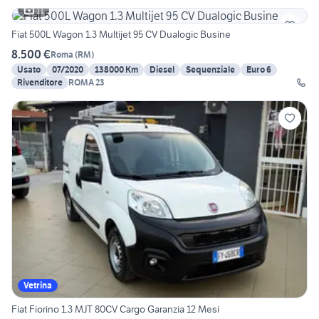
11
Fiat 500L Wagon 1.3 Multijet 95 CV Dualogic Busine
8.500 €
Roma
(
RM
)
Usato
07/2020
138000 Km
Diesel
Sequenziale
Euro 6
Rivenditore
ROMA 23
Vetrina
Fiat Fiorino 1.3 MJT 80CV Cargo Garanzia 12 Mesi