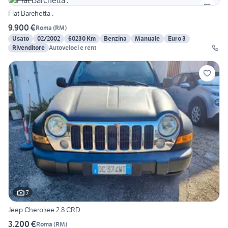
Fiat Barchetta .
9.900 €
Roma
(
RM
)
Usato
02/2002
60230 Km
Benzina
Manuale
Euro 3
Rivenditore
Autoveloci e rent
7
Jeep Cherokee 2.8 CRD
3.200 €
Roma
(
RM
)