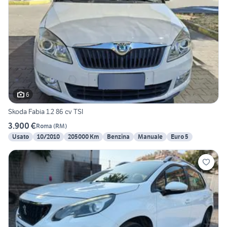
6
Skoda Fabia 1.2 86 cv TSI
3.900 €
Roma
(
RM
)
Usato
10/2010
205000 Km
Benzina
Manuale
Euro 5