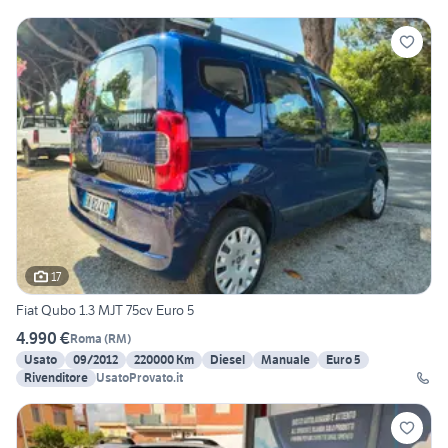
17
Fiat Qubo 1.3 MJT 75cv Euro 5
4.990 €
Roma
(
RM
)
Usato
09/2012
220000 Km
Diesel
Manuale
Euro 5
Rivenditore
UsatoProvato.it