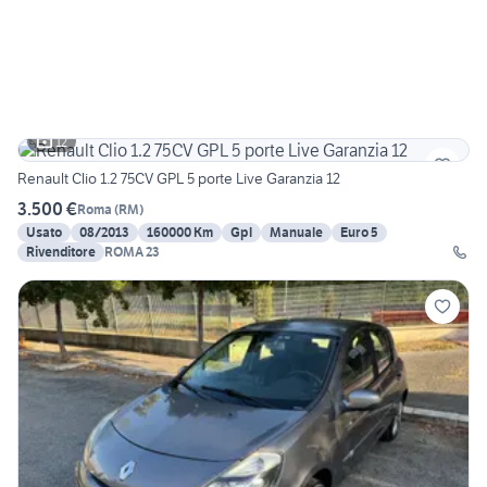
12
Renault Clio 1.2 75CV GPL 5 porte Live Garanzia 12
3.500 €
Roma
(
RM
)
Usato
08/2013
160000 Km
Gpl
Manuale
Euro 5
Rivenditore
ROMA 23