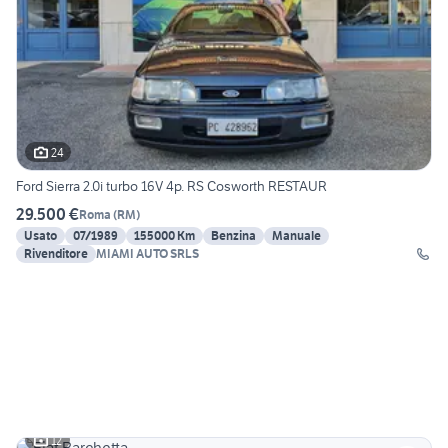
24
Ford Sierra 2.0i turbo 16V 4p. RS Cosworth RESTAUR
29.500 €
Roma
(
RM
)
Usato
07/1989
155000 Km
Benzina
Manuale
Rivenditore
MIAMI AUTO SRLS
12