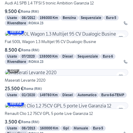
Audi A1 SPB 1.4 TFSI S tronic Ambition Garanzia 12
9.500 €
Roma
(
RM
)
Usato
08/2012
196000 Km
Benzina
Sequenziale
Euro 5
Rivenditore
ROMA 23
Vetrina
Fiat 500L Wagon 1.3 Multijet 95 CV Dualogic Busine
8.500 €
Roma
(
RM
)
Usato
07/2020
138000 Km
Diesel
Sequenziale
Euro 6
Rivenditore
ROMA 23
6
Maserati Levante 2020
25.500 €
Roma
(
RM
)
Usato
02/2020
149780 Km
Diesel
Automatico
Euro 6d-TEMP
Vetrina
Renault Clio 1.2 75CV GPL 5 porte Live Garanzia 12
3.500 €
Roma
(
RM
)
Usato
08/2013
160000 Km
Gpl
Manuale
Euro 5