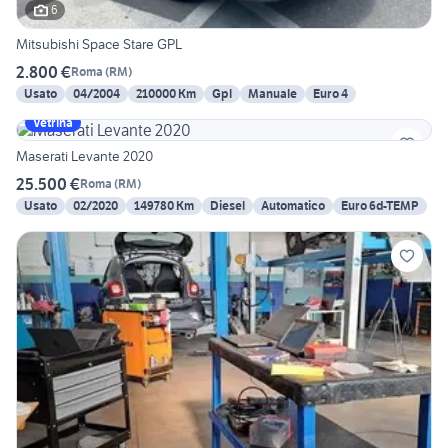
6
Mitsubishi Space Stare GPL
2.800 €
Roma
(
RM
)
Usato
04/2004
210000 Km
Gpl
Manuale
Euro 4
Vetrina
Maserati Levante 2020
25.500 €
Roma
(
RM
)
Usato
02/2020
149780 Km
Diesel
Automatico
Euro 6d-TEMP