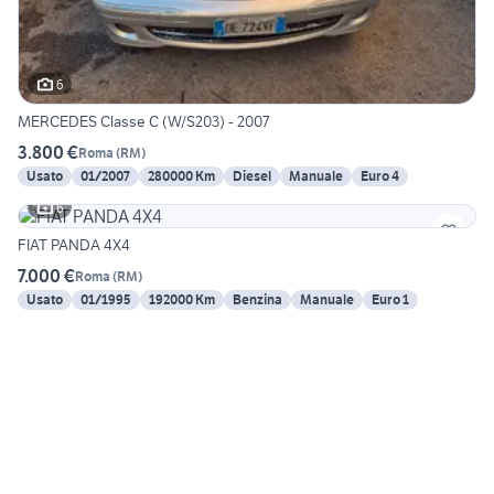
6
MERCEDES Classe C (W/S203) - 2007
3.800 €
Roma
(
RM
)
Usato
01/2007
280000 Km
Diesel
Manuale
Euro 4
6
FIAT PANDA 4X4
7.000 €
Roma
(
RM
)
Usato
01/1995
192000 Km
Benzina
Manuale
Euro 1