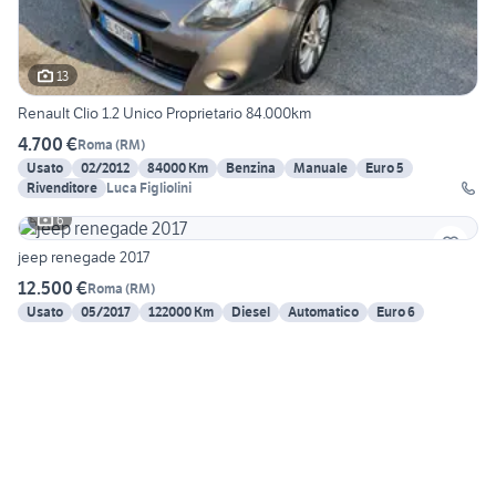
13
Renault Clio 1.2 Unico Proprietario 84.000km
4.700 €
Roma
(
RM
)
Usato
02/2012
84000 Km
Benzina
Manuale
Euro 5
Rivenditore
Luca Figliolini
6
jeep renegade 2017
12.500 €
Roma
(
RM
)
Usato
05/2017
122000 Km
Diesel
Automatico
Euro 6