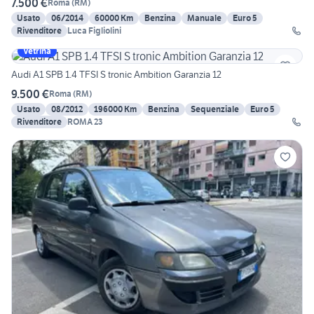
7.500 €
Roma
(
RM
)
Usato
06/2014
60000 Km
Benzina
Manuale
Euro 5
Rivenditore
Luca Figliolini
Vetrina
Audi A1 SPB 1.4 TFSI S tronic Ambition Garanzia 12
9.500 €
Roma
(
RM
)
Usato
08/2012
196000 Km
Benzina
Sequenziale
Euro 5
Rivenditore
ROMA 23