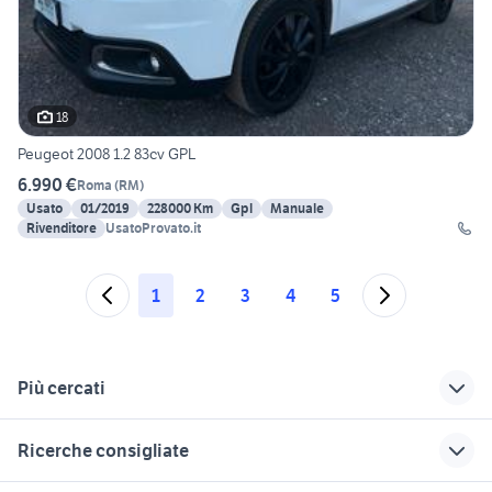
18
Peugeot 2008 1.2 83cv GPL
6.990 €
Roma
(
RM
)
Usato
01/2019
228000 Km
Gpl
Manuale
Rivenditore
UsatoProvato.it
1
2
3
4
5
Più cercati
Correlati
Richerche simili
Suggerimenti
Ricerche consigliate
auto Gallinaro
auto Piansano
alfa meccanica