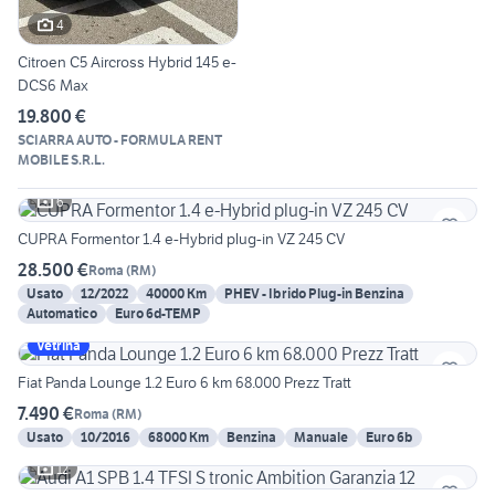
4
Citroen C5 Aircross Hybrid 145 e-
DCS6 Max
19.800 €
SCIARRA AUTO - FORMULA RENT
MOBILE S.R.L.
6
CUPRA Formentor 1.4 e-Hybrid plug-in VZ 245 CV
28.500 €
Roma
(
RM
)
Usato
12/2022
40000 Km
PHEV - Ibrido Plug-in Benzina
Automatico
Euro 6d-TEMP
Vetrina
Fiat Panda Lounge 1.2 Euro 6 km 68.000 Prezz Tratt
7.490 €
Roma
(
RM
)
Usato
10/2016
68000 Km
Benzina
Manuale
Euro 6b
12