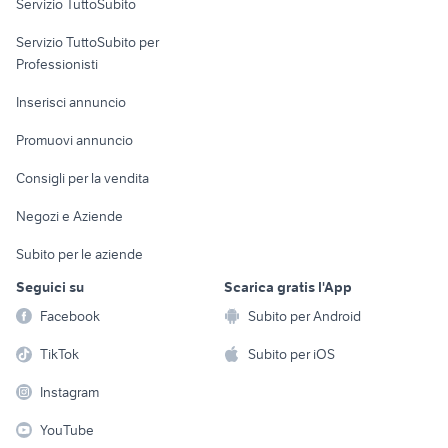
Servizio TuttoSubito
elettronica
per la casa e la
sports e hobby
Servizio TuttoSubito per
persona
Informatica
Animali
Professionisti
Arredamento e
Console e
Accessori per
Casalinghi
Inserisci annuncio
Videogiochi
animali
Elettrodomestici
Promuovi annuncio
Audio/Video
Musica e Film
Giardino e Fai da te
Consigli per la vendita
Fotografia
Libri e Riviste
Abbigliamento e
Negozi e Aziende
Telefonia
Strumenti Musicali
Accessori
Subito per le aziende
Sports
Tutto per i bambini
Seguici su
Scarica gratis l'App
Biciclette
Facebook
Subito per Android
Collezionismo
TikTok
Subito per iOS
Instagram
YouTube