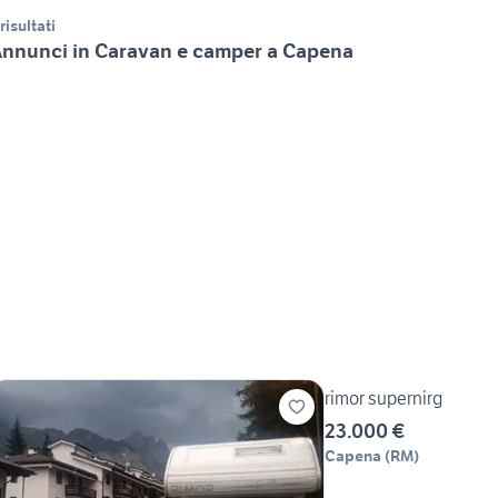
 risultati
nnunci in Caravan e camper a Capena
rimor supernirg
23.000 €
Capena
(
RM
)