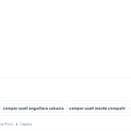
camper usati anguillara sabazia
camper usati monte compatri
a (Prov)
Capena