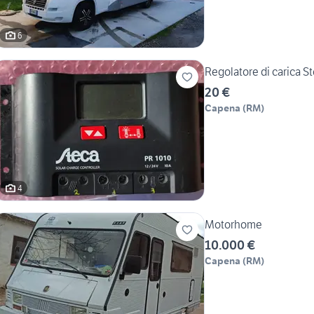
6
Regolatore di carica 
20 €
Capena
(
RM
)
4
Motorhome
10.000 €
Capena
(
RM
)