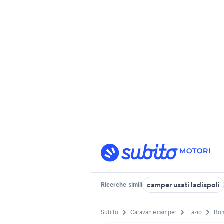
camper usati ladispoli
Ricerche
simili
Subito
Caravan e camper
Lazio
Rom