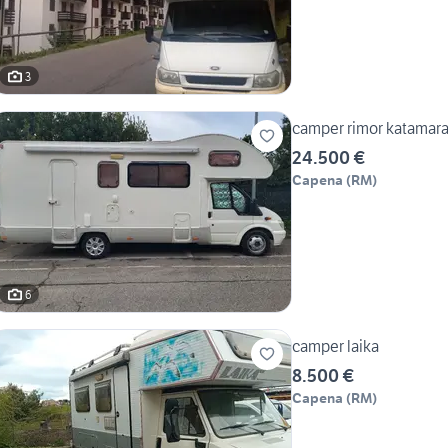
3
camper rimor katamar
24.500 €
Capena
(
RM
)
6
camper laika
8.500 €
Capena
(
RM
)