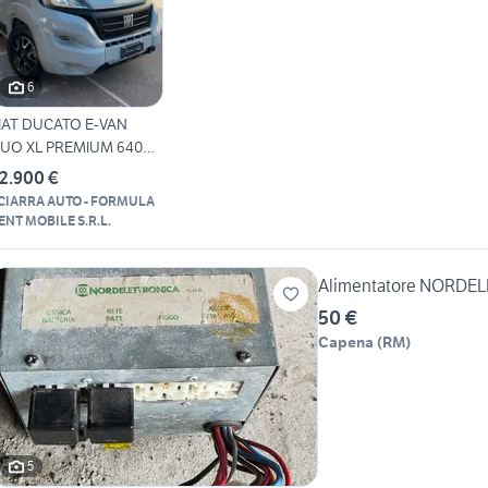
6
IAT DUCATO E-VAN
UO XL PREMIUM 640
REND 2.2 MJT
2.900 €
CIARRA AUTO - FORMULA
ENT MOBILE S.R.L.
Alimentatore NORDE
50 €
Capena
(
RM
)
5