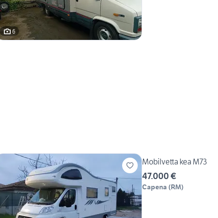
6
Mobilvetta kea M73
47.000 €
Capena
(
RM
)