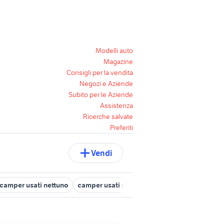
Modelli auto
Magazine
Consigli per la vendita
Negozi e Aziende
Subito per le Aziende
Assistenza
Ricerche salvate
Preferiti
Vendi
camper usati nettuno
camper usati roma e provincia
regalo cam