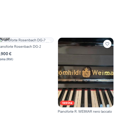
6
ianoforte Rosenbach DG-2
.900 €
oma
(
RM
)
Vetrina
Pianoforte R. WEIMAR nero laccato