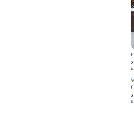
P
3
R
P
3
R