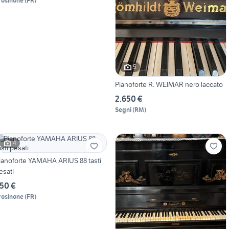
rosinone
(
FR
)
5
Pianoforte R. WEIMAR nero laccato
2.650 €
Segni
(
RM
)
4
ianoforte YAMAHA ARIUS 88 tasti
esati
50 €
rosinone
(
FR
)