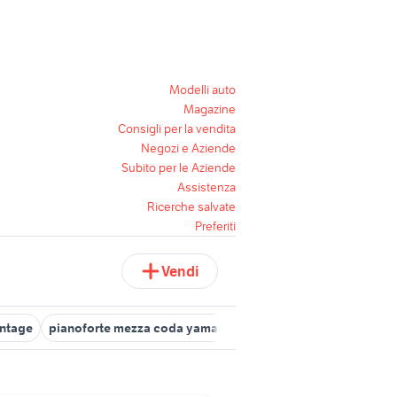
Modelli auto
Magazine
Consigli per la vendita
Negozi e Aziende
Subito per le Aziende
Assistenza
Ricerche salvate
Preferiti
Vendi
intage
pianoforte mezza coda yamaha
sgabello pianoforte
pi