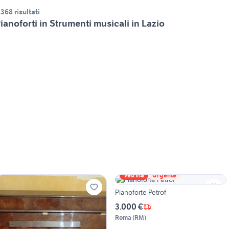
.368 risultati
ianoforti in Strumenti musicali in Lazio
Vetrina
Urgente
Pianoforte Petrof
3.000 €
Roma
(
RM
)