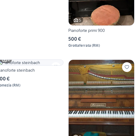
5
Pianoforte primi 900
500 €
Grottaferrata
(
RM
)
4
ianoforte steinbach
00 €
omezia
(
RM
)