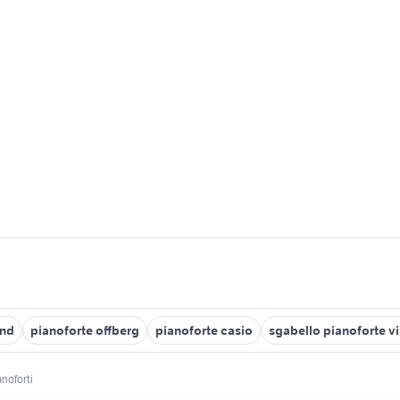
and
pianoforte offberg
pianoforte casio
sgabello pianoforte v
anoforti