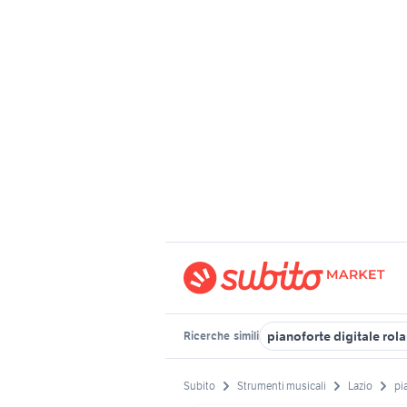
pianoforte digitale rol
Ricerche
simili
Subito
Strumenti musicali
Lazio
pi