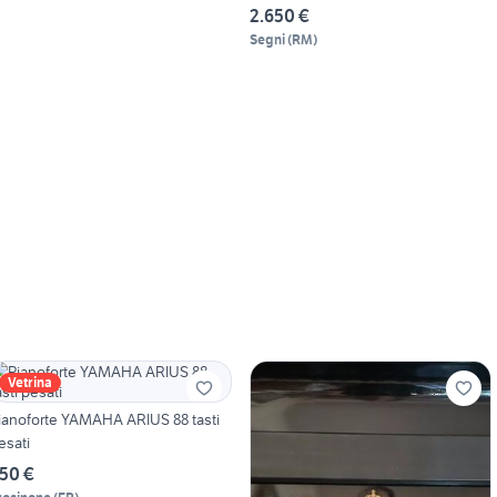
2.650 €
Segni
(
RM
)
Vetrina
ianoforte YAMAHA ARIUS 88 tasti
esati
50 €