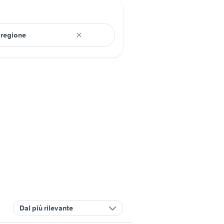
Dal più rilevante