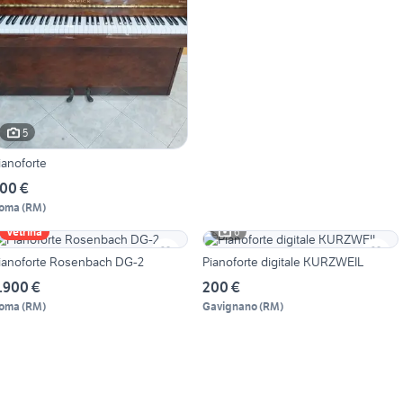
5
ianoforte
00 €
oma
(
RM
)
6
Vetrina
ianoforte Rosenbach DG-2
Pianoforte digitale KURZWEIL
.900 €
200 €
oma
(
RM
)
Gavignano
(
RM
)