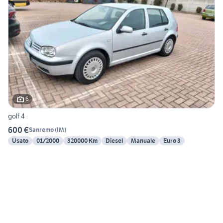
6
golf 4
600 €
Sanremo
(
IM
)
Usato
01/2000
320000 Km
Diesel
Manuale
Euro 3