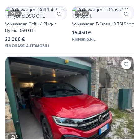
27
28
Volkswagen Golf 1.4 Plug-In
Volkswagen T-Cross 1.0 TSI Sport
Hybrid DSG GTE
16.450 €
22.000 €
F.lli Nani S.R.L
SIMONASSI AUTOMOBILI
6