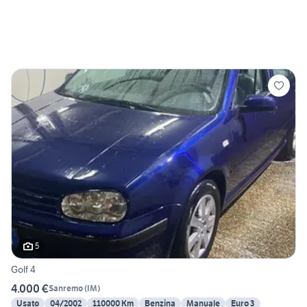
5
Golf 4
4.000 €
Sanremo
(
IM
)
Usato
04/2002
110000 Km
Benzina
Manuale
Euro 3