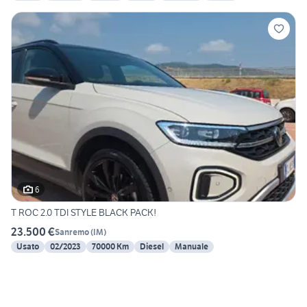
6
T ROC 2.0 TDI STYLE BLACK PACK!
23.500 €
Sanremo
(
IM
)
Usato
02/2023
70000 Km
Diesel
Manuale