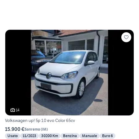
14
Volkswagen up! 5p 1.0 evo Color 65cv
15.900 €
Sanremo
(
IM
)
Usato
11/2023
30200 Km
Benzina
Manuale
Euro 6