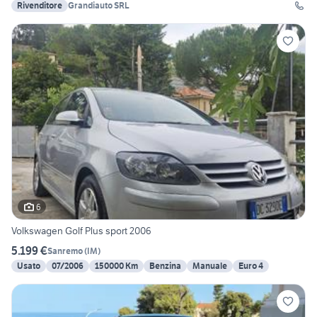
Rivenditore
Grandiauto SRL
6
Volkswagen Golf Plus sport 2006
5.199 €
Sanremo
(
IM
)
Usato
07/2006
150000 Km
Benzina
Manuale
Euro 4