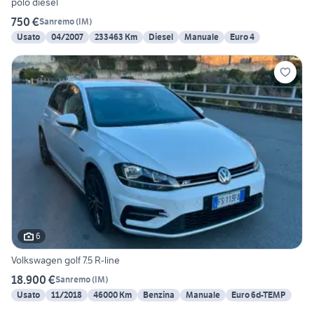
polo diesel
750 €
Sanremo
(
IM
)
Usato
04/2007
233463 Km
Diesel
Manuale
Euro 4
6
Volkswagen golf 7.5 R-line
18.900 €
Sanremo
(
IM
)
Usato
11/2018
46000 Km
Benzina
Manuale
Euro 6d-TEMP