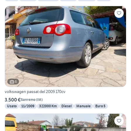
6
volkswagen passat del 2009 170cv
3.500 €
Sanremo
(
IM
)
Usato
11/2009
322000 Km
Diesel
Manuale
Euro 5