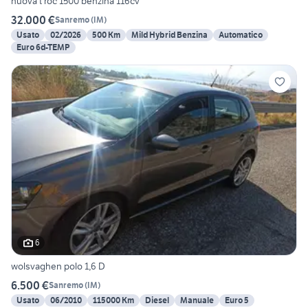
nuova t roc 1500 benzina 116cv
32.000 €
Sanremo
(
IM
)
Usato
02/2026
500 Km
Mild Hybrid Benzina
Automatico
Euro 6d-TEMP
6
wolsvaghen polo 1,6 D
6.500 €
Sanremo
(
IM
)
Usato
06/2010
115000 Km
Diesel
Manuale
Euro 5