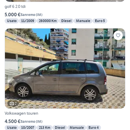
golf 6 2.0 tdi
5.000 €
Sanremo
(
IM
)
Usato
11/2009
260000 Km
Diesel
Manuale
Euro 5
2
Volkswagen touren
4.500 €
Sanremo
(
IM
)
Usato
10/2007
213 Km
Diesel
Manuale
Euro 4