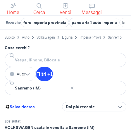
Home
Cerca
Vendi
Messaggi
ford Imperia provincia
panda 4x4 auto Imperia
bmw
Ricerche
Subito
Auto
Volkswagen
Liguria
Imperia (Prov)
Sanremo
Cosa cerchi?
Filtri +1
Auto
Salva ricerca
Dal più recente
20 risultati
VOLKSWAGEN usata in vendita a Sanremo (IM)