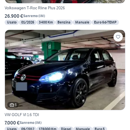
Volkswagen T-Roc Rline Plus 2026
26.900 €
Sanremo
(
IM
)
Usato
01/2026
3400 Km
Benzina
Manuale
Euro 6d-TEMP
6
VW GOLF VI 1.6 TDI
7.000 €
Sanremo
(
IM
)
Usato
09/2012
178000 Km
Diesel
Manuale
Euro 5