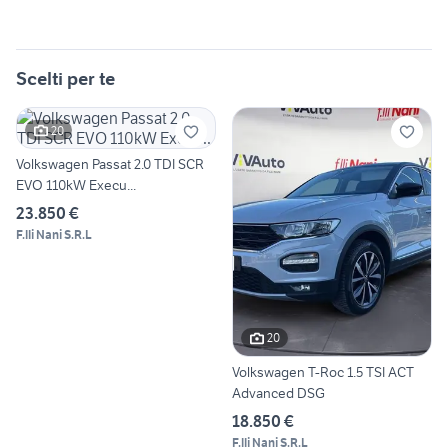
Scelti per te
20
Volkswagen Passat 2.0 TDI SCR
EVO 110kW Execu...
23.850 €
F.lli Nani S.R.L
20
Volkswagen T-Roc 1.5 TSI ACT
Advanced DSG
18.850 €
F.lli Nani S.R.L