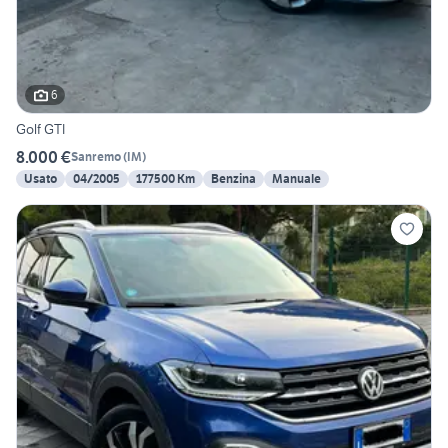
6
Golf GTI
8.000 €
Sanremo
(
IM
)
Usato
04/2005
177500 Km
Benzina
Manuale