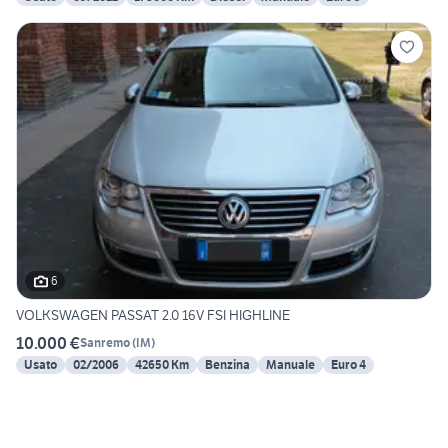
6
VOLKSWAGEN PASSAT 2.0 16V FSI HIGHLINE
10.000 €
Sanremo
(
IM
)
Usato
02/2006
42650 Km
Benzina
Manuale
Euro 4