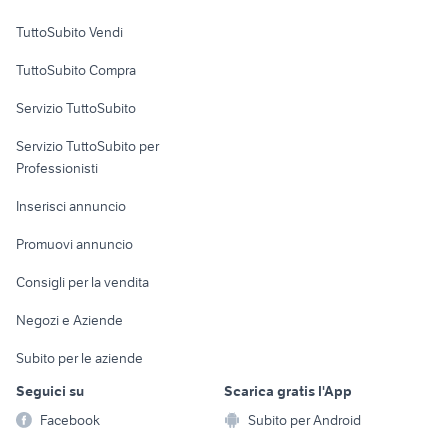
Case vacanza
TuttoSubito Vendi
Uffici e Locali
TuttoSubito Compra
commerciali
Servizio TuttoSubito
elettronica
per la casa e la
sports e hobby
Servizio TuttoSubito per
persona
Informatica
Animali
Professionisti
Arredamento e
Console e
Accessori per
Casalinghi
Inserisci annuncio
Videogiochi
animali
Elettrodomestici
Promuovi annuncio
Audio/Video
Musica e Film
Giardino e Fai da te
Consigli per la vendita
Fotografia
Libri e Riviste
Abbigliamento e
Negozi e Aziende
Telefonia
Strumenti Musicali
Accessori
Subito per le aziende
Sports
Tutto per i bambini
Seguici su
Scarica gratis l'App
Biciclette
Facebook
Subito per Android
Collezionismo