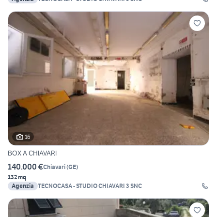
16
BOX A CHIAVARI
140.000 €
Chiavari
(
GE
)
132 mq
Agenzia
TECNOCASA - STUDIO CHIAVARI 3 SNC