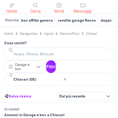
Home
Cerca
Vendi
Messaggi
box affitto genova
vendita garage Recco
doppio ge
Ricerche
Subito
Garage e box
Liguria
Genova (Prov)
Chiavari
Cosa cerchi?
Garage e
Filtri
box
Salva ricerca
Dal più recente
13 risultati
Annunci in Garage e box a Chiavari