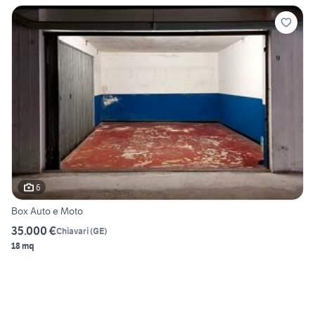
6
Box Auto e Moto
35.000 €
Chiavari
(
GE
)
18 mq