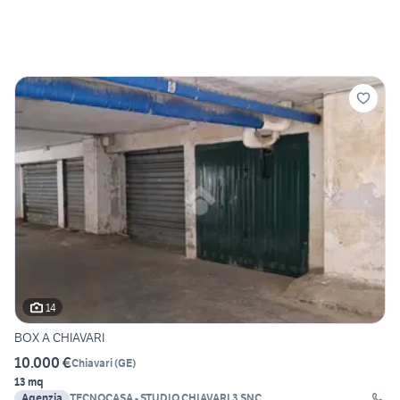
14
BOX A CHIAVARI
10.000 €
Chiavari
(
GE
)
13 mq
Agenzia
TECNOCASA - STUDIO CHIAVARI 3 SNC