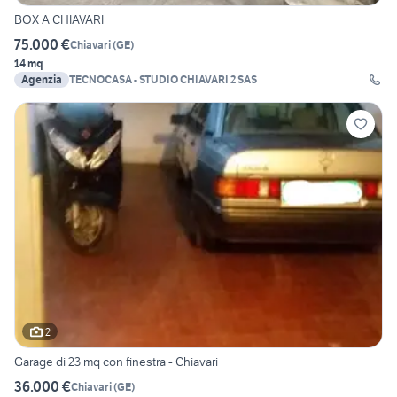
BOX A CHIAVARI
75.000 €
Chiavari
(
GE
)
14 mq
Agenzia
TECNOCASA - STUDIO CHIAVARI 2 SAS
2
Garage di 23 mq con finestra - Chiavari
36.000 €
Chiavari
(
GE
)