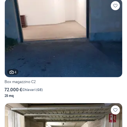
4
Box magazzino C2
72.000 €
Chiavari
(
GE
)
25 mq