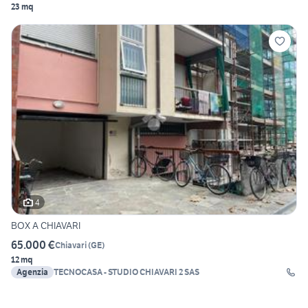
23 mq
4
BOX A CHIAVARI
65.000 €
Chiavari
(
GE
)
12 mq
Agenzia
TECNOCASA - STUDIO CHIAVARI 2 SAS