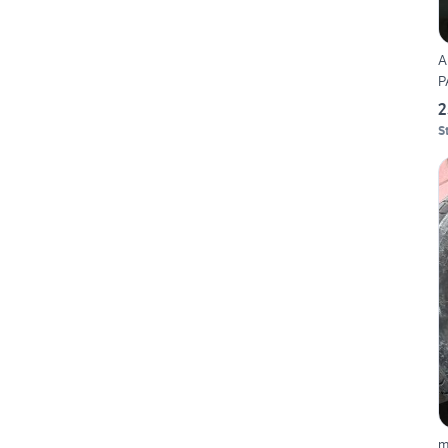
A
P
2
S
m