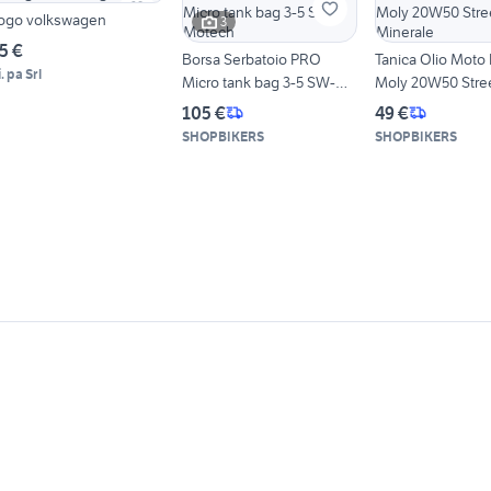
ogo volkswagen
3
5 €
Borsa Serbatoio PRO
Tanica Olio Moto 
. pa Srl
Micro tank bag 3-5 SW-
Moly 20W50 Stre
Motech
Minerale
105 €
49 €
SHOPBIKERS
SHOPBIKERS