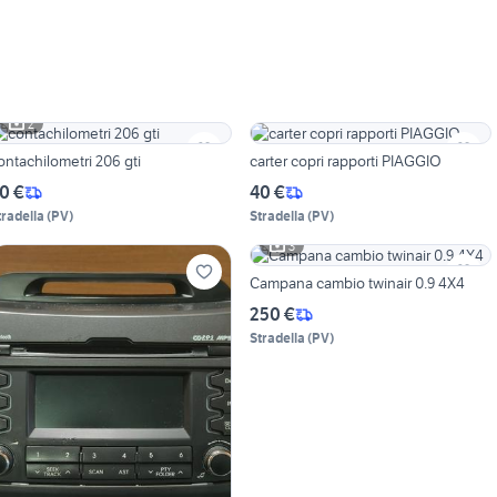
2
ontachilometri 206 gti
carter copri rapporti PIAGGIO
0 €
40 €
tradella
(
PV
)
Stradella
(
PV
)
3
Campana cambio twinair 0.9 4X4
250 €
Stradella
(
PV
)