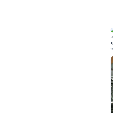
c
5
S