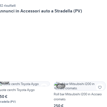
62 risultati
nnunci in Accessori auto a Stradella (PV)
4
2
uote cerchi Toyota Aygo
Roll bar Mitsubishi l200 in Acciaio
50 €
cromato.
tradella
(
PV
)
250 €