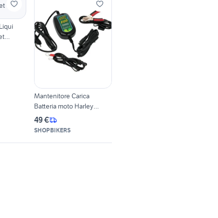
Liqui
et
Mantenitore Carica
Batteria moto Harley
Honda Yama
49 €
SHOPBIKERS