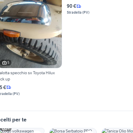
90 €
Stradella
(
PV
)
5
alotta specchio sx Toyota Hilux
ick up
5 €
tradella
(
PV
)
celti per te
4