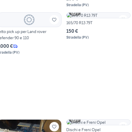
Stradella
(
PV
)
6
165/70 R13 79T
150 €
etto pick up per Land rover
efender 90 e 110
Stradella
(
PV
)
.000 €
tradella
(
PV
)
6
Dischi e Freni Opel