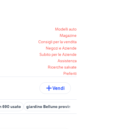
Modelli auto
Magazine
Consigli per la vendita
Negozi e Aziende
Subito per le Aziende
Assistenza
Ricerche salvate
Preferiti
Vendi
m 690 usato
giardino Belluno provincia
annunci genova
bunga