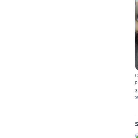
C
p
3
S
S