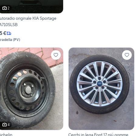
2
utoradio originale KIA Sportage
A710SLSB
5 €
tradella
(
PV
)
4
ichelin
Cerchi in lega Ford 17 più gomme