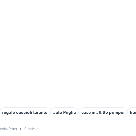
regalo cuccioli taranto
auto Puglia
case in affitto pompei
kt
Pavia (Prov)
Stradella