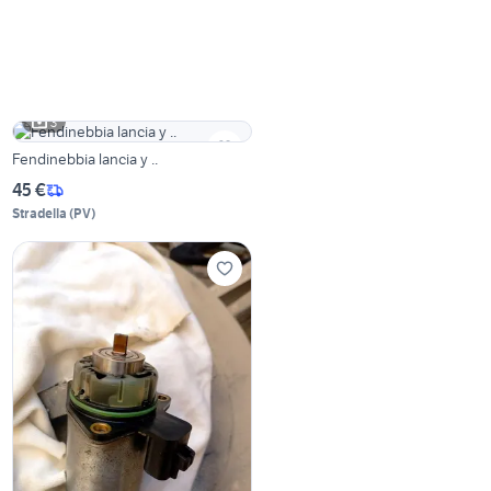
3
Fendinebbia lancia y ..
45 €
Stradella
(
PV
)