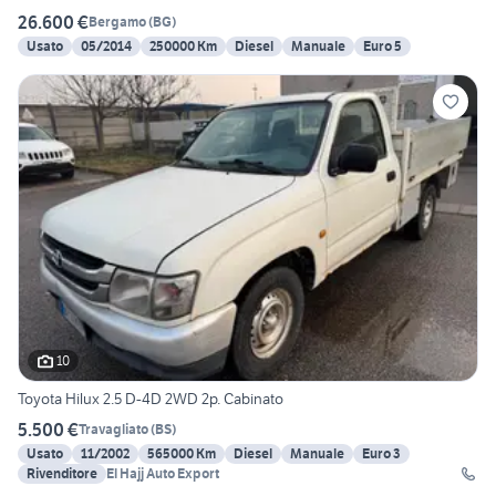
26.600 €
Bergamo
(
BG
)
Usato
05/2014
250000 Km
Diesel
Manuale
Euro 5
10
Toyota Hilux 2.5 D-4D 2WD 2p. Cabinato
5.500 €
Travagliato
(
BS
)
Usato
11/2002
565000 Km
Diesel
Manuale
Euro 3
Rivenditore
El Hajj Auto Export