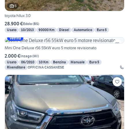
6
toyota hilux 3.0
28.900 €
Edolo
(
BS
)
Usato
10/2013
90000 Km
Diesel
Automatico
Euro 5
Vetrina
Mini One Deluxe r56 55kW euro 5 motore revisionato
2.000 €
Inzago
(
MI
)
Usato
06/2010
10 Km
Benzina
Manuale
Euro 5
Rivenditore
OFFICINA CASSANESE