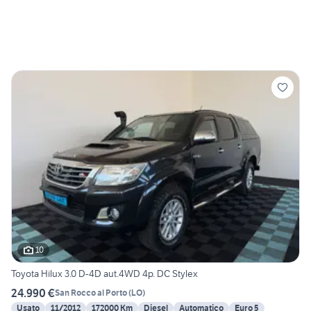
10
Toyota Hilux 3.0 D-4D aut.4WD 4p. DC Stylex
24.990 €
San Rocco al Porto
(
LO
)
Usato
11/2012
172000 Km
Diesel
Automatico
Euro 5