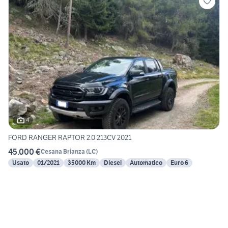
4
FORD RANGER RAPTOR 2.0 213CV 2021
45.000 €
Cesana Brianza
(
LC
)
Usato
01/2021
35000 Km
Diesel
Automatico
Euro 6