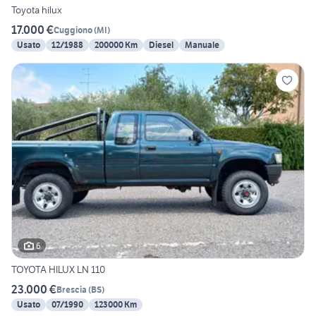
Toyota hilux
17.000 €
Cuggiono
(
MI
)
Usato
12/1988
200000 Km
Diesel
Manuale
6
TOYOTA HILUX LN 110
23.000 €
Brescia
(
BS
)
Usato
07/1990
123000 Km