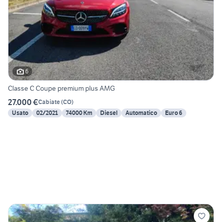
6
Classe C Coupe premium plus AMG
27.000 €
Cabiate
(
CO
)
Usato
02/2021
74000 Km
Diesel
Automatico
Euro 6