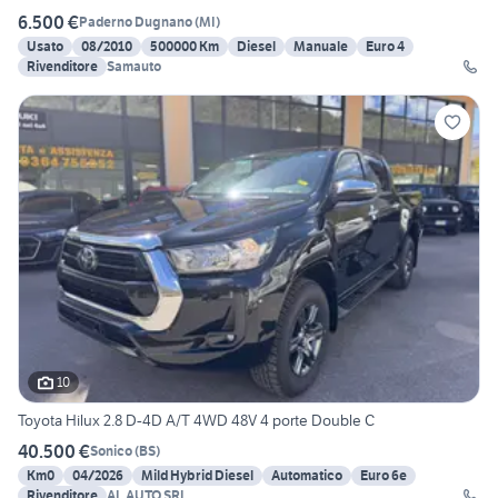
6.500 €
Paderno Dugnano
(
MI
)
Usato
08/2010
500000 Km
Diesel
Manuale
Euro 4
Rivenditore
Samauto
10
Toyota Hilux 2.8 D-4D A/T 4WD 48V 4 porte Double C
40.500 €
Sonico
(
BS
)
Km0
04/2026
Mild Hybrid Diesel
Automatico
Euro 6e
Rivenditore
AL AUTO SRL