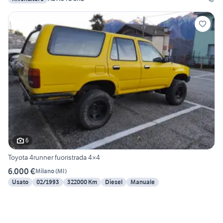
6
Toyota 4runner fuoristrada 4×4
6.000 €
Milano
(
MI
)
Usato
02/1993
322000 Km
Diesel
Manuale