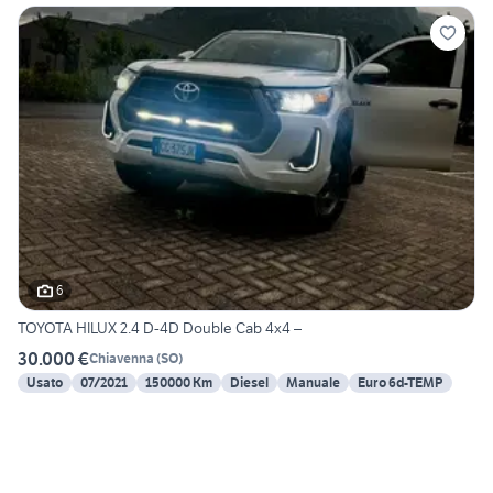
6
TOYOTA HILUX 2.4 D-4D Double Cab 4x4 –
30.000 €
Chiavenna
(
SO
)
Usato
07/2021
150000 Km
Diesel
Manuale
Euro 6d-TEMP