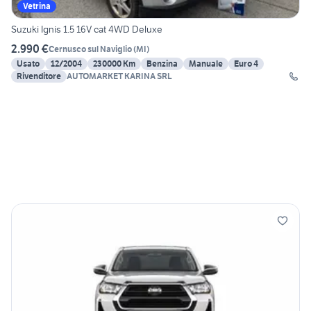
Vetrina
Suzuki Ignis 1.5 16V cat 4WD Deluxe
2.990 €
Cernusco sul Naviglio
(
MI
)
Usato
12/2004
230000 Km
Benzina
Manuale
Euro 4
Rivenditore
AUTOMARKET KARINA SRL