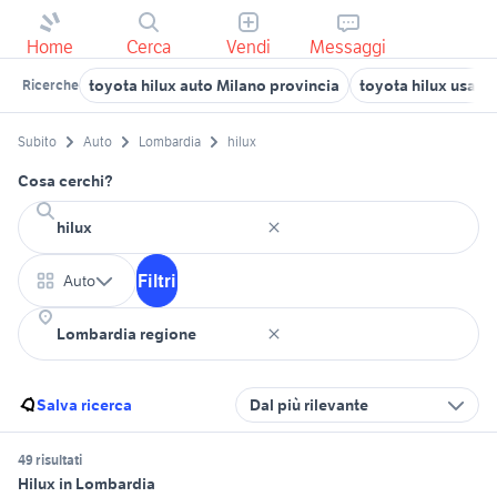
Home
Cerca
Vendi
Messaggi
toyota hilux auto Milano provincia
toyota hilux usato
Ricerche
Subito
Auto
Lombardia
hilux
Cosa cerchi?
Filtri
Auto
Salva ricerca
Dal più rilevante
49 risultati
Hilux in Lombardia