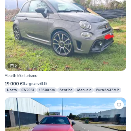
5
Abarth 595 turismo
19.000 €
Gargnano
(
BS
)
Usato
07/2023
19500 Km
Benzina
Manuale
Euro 6d-TEMP