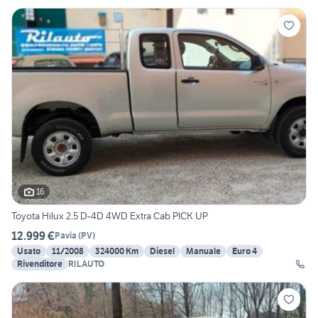
16
Toyota Hilux 2.5 D-4D 4WD Extra Cab PICK UP
12.999 €
Pavia
(
PV
)
Usato
11/2008
324000 Km
Diesel
Manuale
Euro 4
Rivenditore
RILAUTO