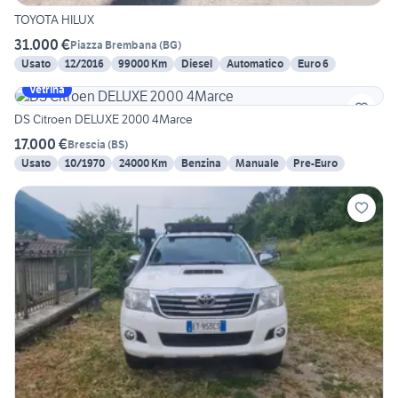
TOYOTA HILUX
31.000 €
Piazza Brembana
(
BG
)
Usato
12/2016
99000 Km
Diesel
Automatico
Euro 6
Vetrina
DS Citroen DELUXE 2000 4Marce
17.000 €
Brescia
(
BS
)
Usato
10/1970
24000 Km
Benzina
Manuale
Pre-Euro