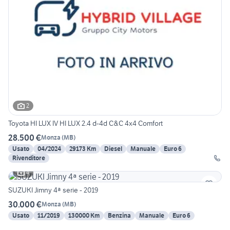
2
Toyota HI LUX IV HI LUX 2.4 d-4d C&C 4x4 Comfort
28.500 €
Monza
(
MB
)
Usato
04/2024
29173 Km
Diesel
Manuale
Euro 6
Rivenditore
4
SUZUKI Jimny 4ª serie - 2019
30.000 €
Monza
(
MB
)
Usato
11/2019
130000 Km
Benzina
Manuale
Euro 6