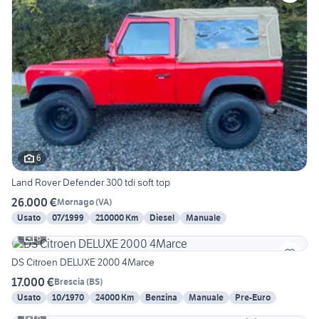
6
Land Rover Defender 300 tdi soft top
26.000 €
Mornago
(
VA
)
Usato
07/1999
210000 Km
Diesel
Manuale
6
DS Citroen DELUXE 2000 4Marce
17.000 €
Brescia
(
BS
)
Usato
10/1970
24000 Km
Benzina
Manuale
Pre-Euro
6