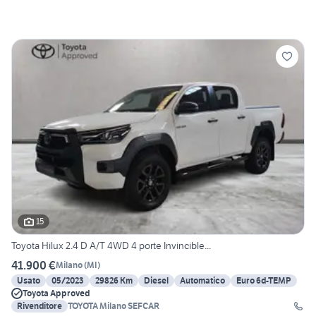
15
Toyota Hilux 2.4 D A/T 4WD 4 porte Invincible...
41.900 €
Milano
(
MI
)
Usato
05/2023
29826 Km
Diesel
Automatico
Euro 6d-TEMP
Toyota Approved
Rivenditore
TOYOTA Milano SEFCAR