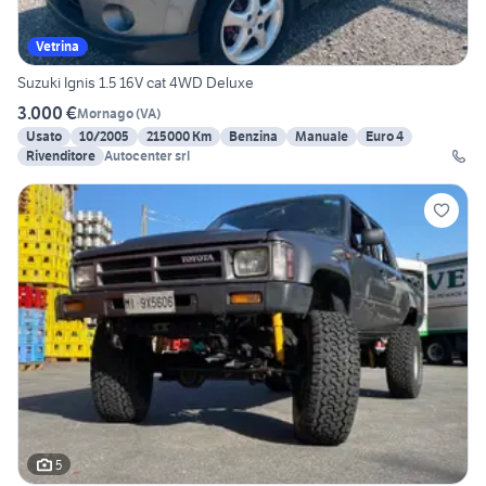
Vetrina
Suzuki Ignis 1.5 16V cat 4WD Deluxe
3.000 €
Mornago
(
VA
)
Usato
10/2005
215000 Km
Benzina
Manuale
Euro 4
Rivenditore
Autocenter srl
5