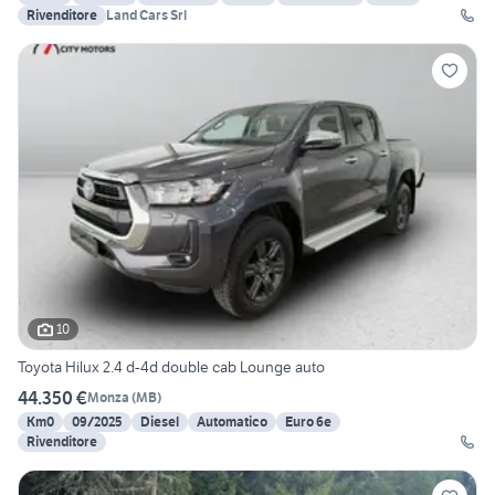
Rivenditore
Land Cars Srl
10
Toyota Hilux 2.4 d-4d double cab Lounge auto
44.350 €
Monza
(
MB
)
Km0
09/2025
Diesel
Automatico
Euro 6e
Rivenditore