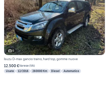
6
Isuzu D-max gancio traino, hard top, gomme nuove
12.500 €
Varese
(
VA
)
Usato
12/2016
260000 Km
Diesel
Automatico