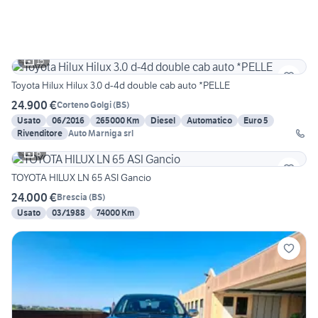
15
Toyota Hilux Hilux 3.0 d-4d double cab auto *PELLE
24.900 €
Corteno Golgi
(
BS
)
Usato
06/2016
265000 Km
Diesel
Automatico
Euro 5
Rivenditore
Auto Marniga srl
6
TOYOTA HILUX LN 65 ASI Gancio
24.000 €
Brescia
(
BS
)
Usato
03/1988
74000 Km