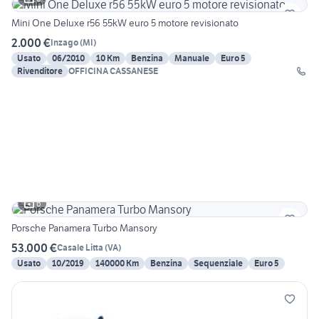
Mini One Deluxe r56 55kW euro 5 motore revisionato
2.000 €
Inzago
(
MI
)
Usato
06/2010
10 Km
Benzina
Manuale
Euro 5
Rivenditore
OFFICINA CASSANESE
6
Porsche Panamera Turbo Mansory
53.000 €
Casale Litta
(
VA
)
Usato
10/2019
140000 Km
Benzina
Sequenziale
Euro 5