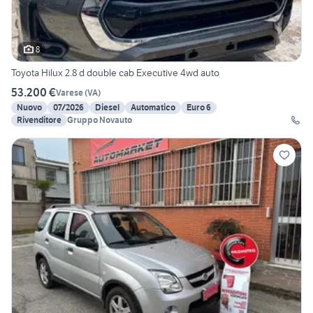
8
Toyota Hilux 2.8 d double cab Executive 4wd auto
53.200 €
Varese
(
VA
)
Nuovo
07/2026
Diesel
Automatico
Euro 6
Rivenditore
Gruppo Novauto