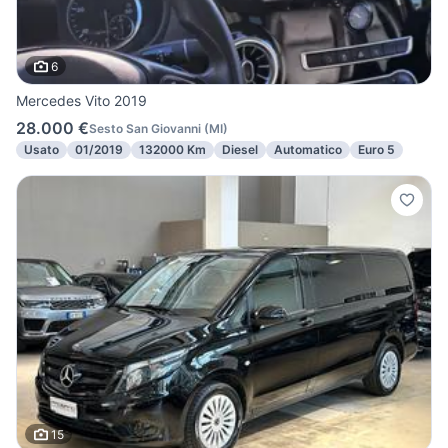
6
Mercedes Vito 2019
28.000 €
Sesto San Giovanni
(
MI
)
Usato
01/2019
132000 Km
Diesel
Automatico
Euro 5
15