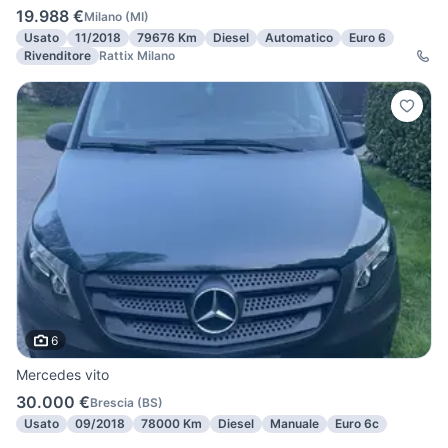
19.988 €
Milano
(
MI
)
Usato
11/2018
79676 Km
Diesel
Automatico
Euro 6
Rivenditore
Rattix Milano
6
Mercedes vito
30.000 €
Brescia
(
BS
)
Usato
09/2018
78000 Km
Diesel
Manuale
Euro 6c