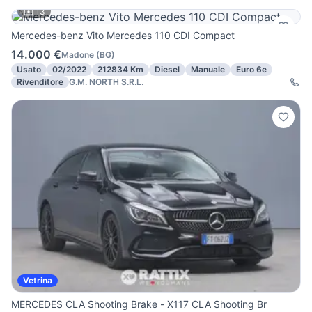
13
Mercedes-benz Vito Mercedes 110 CDI Compact
14.000 €
Madone
(
BG
)
Usato
02/2022
212834 Km
Diesel
Manuale
Euro 6e
Rivenditore
G.M. NORTH S.R.L.
Vetrina
MERCEDES CLA Shooting Brake - X117 CLA Shooting Br