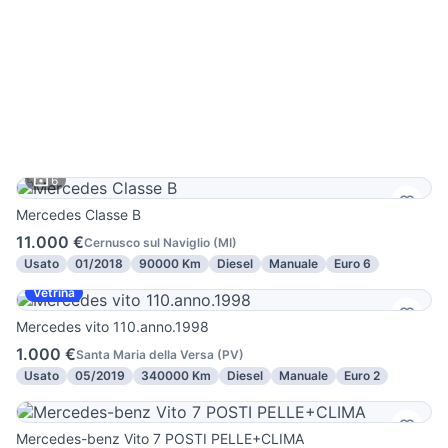
6
Mercedes Classe B
11.000 €
Cernusco sul Naviglio
(
MI
)
Usato
01/2018
90000 Km
Diesel
Manuale
Euro 6
Vetrina
Mercedes vito 110.anno.1998
1.000 €
Santa Maria della Versa
(
PV
)
Usato
05/2019
340000 Km
Diesel
Manuale
Euro 2
Mercedes-benz Vito 7 POSTI PELLE+CLIMA