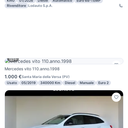
Km0
01/2026
Diesel
Automatico
Euro 6d-TEMP
Rivenditore
Lodauto S.p.A.
6
Mercedes vito 110.anno.1998
1.000 €
Santa Maria della Versa
(
PV
)
Usato
05/2019
340000 Km
Diesel
Manuale
Euro 2