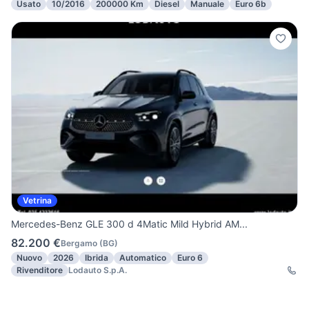
Usato
10/2016
200000 Km
Diesel
Manuale
Euro 6b
Vetrina
Mercedes-Benz GLE 300 d 4Matic Mild Hybrid AM...
82.200 €
Bergamo
(
BG
)
Nuovo
2026
Ibrida
Automatico
Euro 6
Rivenditore
Lodauto S.p.A.