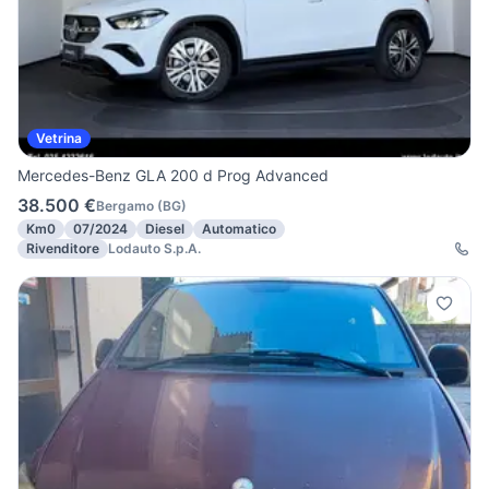
Vetrina
Mercedes-Benz GLA 200 d Prog Advanced
38.500 €
Bergamo
(
BG
)
Km0
07/2024
Diesel
Automatico
Rivenditore
Lodauto S.p.A.