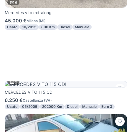
6
Mercedes vito extralong
45.000 €
Milano
(
MI
)
Usato
10/2025
800 Km
Diesel
Manuale
2
MERCEDES VITO 115 CDI
6.250 €
Castellanza
(
VA
)
Usato
05/2005
202000 Km
Diesel
Manuale
Euro 3