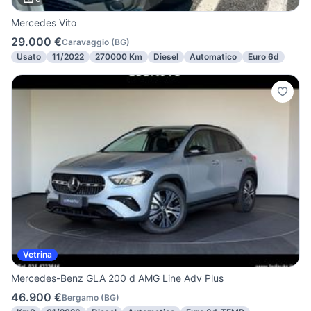
Mercedes Vito
29.000 €
Caravaggio
(
BG
)
Usato
11/2022
270000 Km
Diesel
Automatico
Euro 6d
Vetrina
Mercedes-Benz GLA 200 d AMG Line Adv Plus
46.900 €
Bergamo
(
BG
)