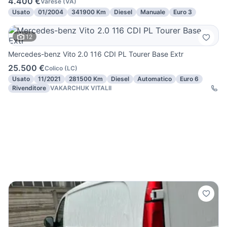
4.400 €
Varese
(
VA
)
Usato
01/2004
341900 Km
Diesel
Manuale
Euro 3
12
Mercedes-benz Vito 2.0 116 CDI PL Tourer Base Extr
25.500 €
Colico
(
LC
)
Usato
11/2021
281500 Km
Diesel
Automatico
Euro 6
Rivenditore
VAKARCHUK VITALII