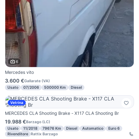
6
Mercedes vito
3.600 €
Gallarate
(
VA
)
Usato
07/2006
500000 Km
Diesel
Vetrina
MERCEDES CLA Shooting Brake - X117 CLA Shooting Br
19.988 €
Barzago
(
LC
)
Usato
11/2018
79676 Km
Diesel
Automatico
Euro 6
Rivenditore
Rattix Barzago