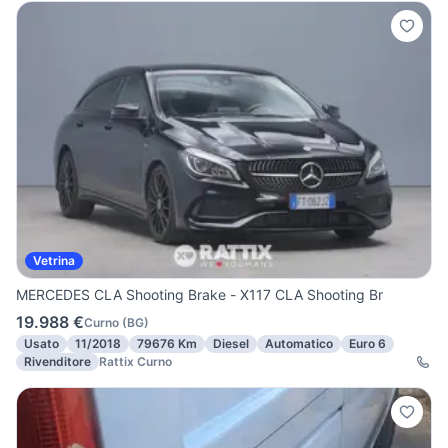
Vetrina
MERCEDES CLA Shooting Brake - X117 CLA Shooting Br
19.988 €
Curno
(
BG
)
Usato
11/2018
79676 Km
Diesel
Automatico
Euro 6
Rivenditore
Rattix Curno