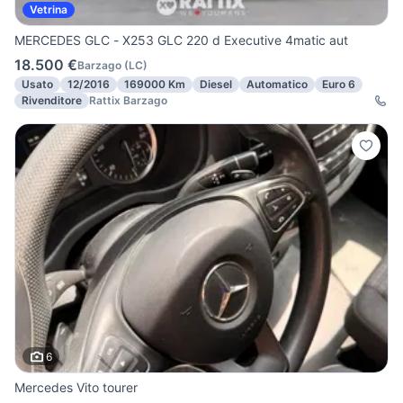
Vetrina
MERCEDES GLC - X253 GLC 220 d Executive 4matic aut
18.500 €
Barzago
(
LC
)
Usato
12/2016
169000 Km
Diesel
Automatico
Euro 6
Rivenditore
Rattix Barzago
6
Mercedes Vito tourer