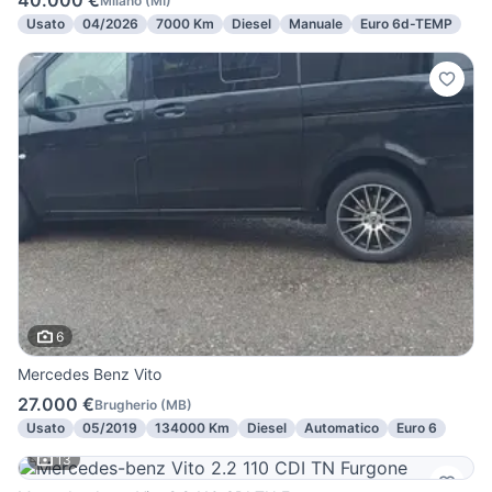
40.000 €
Milano
(
MI
)
Usato
04/2026
7000 Km
Diesel
Manuale
Euro 6d-TEMP
6
Mercedes Benz Vito
27.000 €
Brugherio
(
MB
)
Usato
05/2019
134000 Km
Diesel
Automatico
Euro 6
13