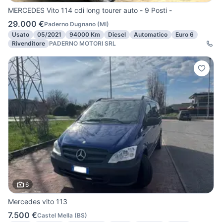
MERCEDES Vito 114 cdi long tourer auto - 9 Posti -
29.000 €
Paderno Dugnano
(
MI
)
Usato
05/2021
94000 Km
Diesel
Automatico
Euro 6
Rivenditore
PADERNO MOTORI SRL
6
Mercedes vito 113
7.500 €
Castel Mella
(
BS
)