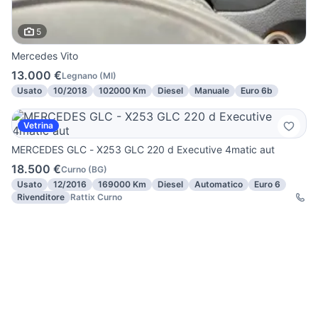
5
Mercedes Vito
13.000 €
Legnano
(
MI
)
Usato
10/2018
102000 Km
Diesel
Manuale
Euro 6b
Vetrina
MERCEDES GLC - X253 GLC 220 d Executive 4matic aut
18.500 €
Curno
(
BG
)
Usato
12/2016
169000 Km
Diesel
Automatico
Euro 6
Rivenditore
Rattix Curno