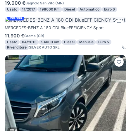
19.000 €
Bagnolo San Vito
(
MN
)
Usato
11/2017
198000 Km
Diesel
Automatico
Euro 6
Vetrina
MERCEDES-BENZ A 180 CDI BlueEFFICIENCY Sport
11.900 €
Crema
(
CR
)
Usato
04/2013
94600 Km
Diesel
Manuale
Euro 5
Rivenditore
SILVER AUTO SRL
6