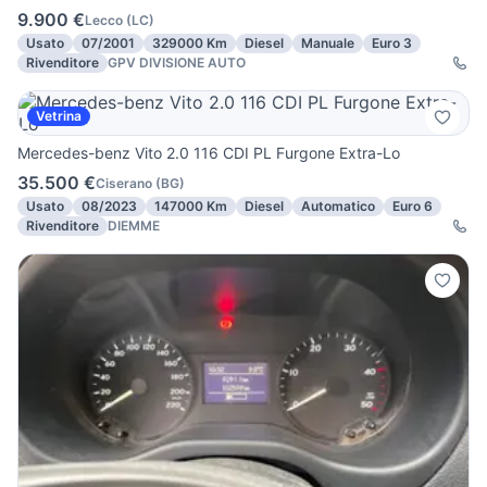
9.900 €
Lecco
(
LC
)
Usato
07/2001
329000 Km
Diesel
Manuale
Euro 3
Rivenditore
GPV DIVISIONE AUTO
Vetrina
Mercedes-benz Vito 2.0 116 CDI PL Furgone Extra-Lo
35.500 €
Ciserano
(
BG
)
Usato
08/2023
147000 Km
Diesel
Automatico
Euro 6
Rivenditore
DIEMME