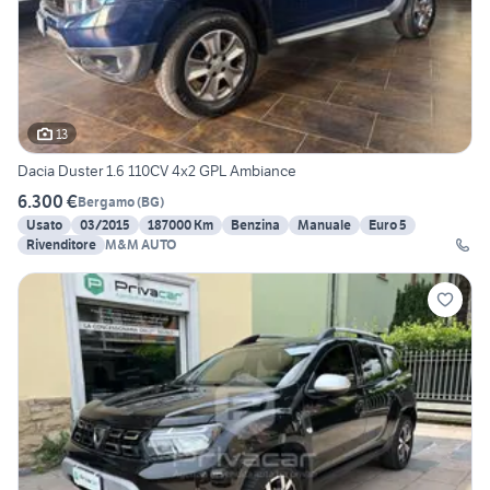
13
Dacia Duster 1.6 110CV 4x2 GPL Ambiance
6.300 €
Bergamo
(
BG
)
Usato
03/2015
187000 Km
Benzina
Manuale
Euro 5
Rivenditore
M&M AUTO