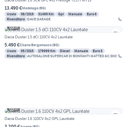
Dacia Duster 1.6 SCe GPL 4x2 Prestige TECH MY19
13.490 €
Medolago
(
BG
)
Usato
08/2019
51499 Km
Gpl
Manuale
Euro 6
Rivenditore
DAVE GARAGE
28
Dacia Duster 1.5 dCi 110CV 4x2 Lauréate
5.490 €
Cisano Bergamasco
(
BG
)
Usato
05/2015
179999 Km
Diesel
Manuale
Euro 5
Rivenditore
AUTOSALONE SUPERCAR DI BONFANTI MATTEO &C.SNC
10
Dacia Duster 1.6 110CV 4x2 GPL Lauréate
3.200 €
Arcene
(
BG
)