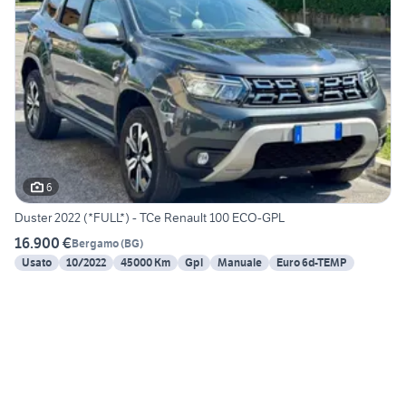
6
Duster 2022 (*FULL*) - TCe Renault 100 ECO-GPL
16.900 €
Bergamo
(
BG
)
Usato
10/2022
45000 Km
Gpl
Manuale
Euro 6d-TEMP