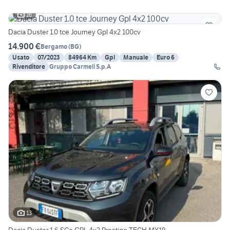
16
Dacia Duster 1.0 tce Journey Gpl 4x2 100cv
14.900 €
Bergamo
(
BG
)
Usato
07/2023
84964 Km
Gpl
Manuale
Euro 6
Rivenditore
Gruppo Carmeli S.p.A
13