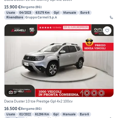
15.900 €
Bergamo
(
BG
)
Usato
04/2023
63175 Km
Gpl
Manuale
Euro 6
Rivenditore
Gruppo Carmeli S.p.A
19
Dacia Duster 1.0 tce Prestige Gpl 4x2 100cv
16.500 €
Bergamo
(
BG
)
Usato
02/2022
61296 Km
Gpl
Manuale
Euro 6