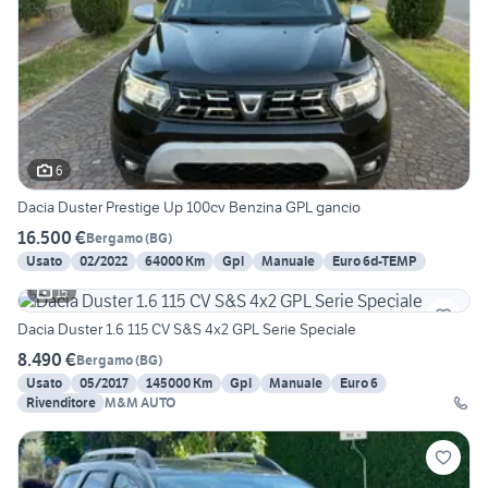
6
Dacia Duster Prestige Up 100cv Benzina GPL gancio
16.500 €
Bergamo
(
BG
)
Usato
02/2022
64000 Km
Gpl
Manuale
Euro 6d-TEMP
15
Dacia Duster 1.6 115 CV S&S 4x2 GPL Serie Speciale
8.490 €
Bergamo
(
BG
)
Usato
05/2017
145000 Km
Gpl
Manuale
Euro 6
Rivenditore
M&M AUTO