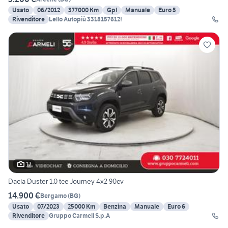
Usato
06/2012
377000 Km
Gpl
Manuale
Euro 5
Rivenditore
Lello Autopiù 3318157612!
17
Dacia Duster 1.0 tce Journey 4x2 90cv
14.900 €
Bergamo
(
BG
)
Usato
07/2023
25000 Km
Benzina
Manuale
Euro 6
Rivenditore
Gruppo Carmeli S.p.A