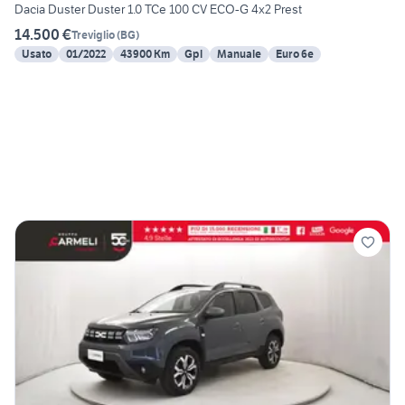
Dacia Duster Duster 1.0 TCe 100 CV ECO-G 4x2 Prest
14.500 €
Treviglio
(
BG
)
Usato
01/2022
43900 Km
Gpl
Manuale
Euro 6e