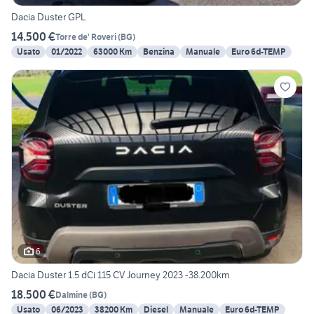
Dacia Duster GPL
14.500 €
Torre de' Roveri
(
BG
)
Usato
01/2022
63000 Km
Benzina
Manuale
Euro 6d-TEMP
6
Dacia Duster 1.5 dCi 115 CV Journey 2023 -38.200km
18.500 €
Dalmine
(
BG
)
Usato
06/2023
38200 Km
Diesel
Manuale
Euro 6d-TEMP