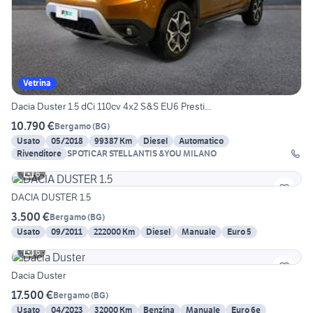
Vetrina
Dacia Duster 1.5 dCi 110cv 4x2 S&S EU6 Presti...
10.790 €
Bergamo
(
BG
)
Usato
05/2018
99387 Km
Diesel
Automatico
Rivenditore
SPOTICAR STELLANTIS &YOU MILANO
6
DACIA DUSTER 1.5
3.500 €
Bergamo
(
BG
)
Usato
09/2011
222000 Km
Diesel
Manuale
Euro 5
6
Dacia Duster
17.500 €
Bergamo
(
BG
)
Usato
04/2023
32000 Km
Benzina
Manuale
Euro 6e