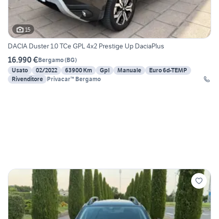
15
DACIA Duster 1.0 TCe GPL 4x2 Prestige Up DaciaPlus
16.990 €
Bergamo
(
BG
)
Usato
02/2022
63900 Km
Gpl
Manuale
Euro 6d-TEMP
Rivenditore
Privacar™ Bergamo