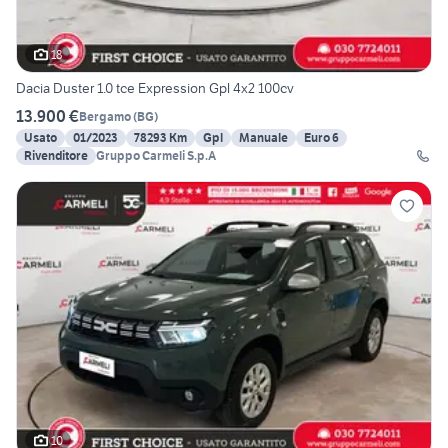
18
Dacia Duster 1.0 tce Expression Gpl 4x2 100cv
13.900 €
Bergamo
(
BG
)
Usato
01/2023
78293 Km
Gpl
Manuale
Euro 6
Rivenditore
Gruppo Carmeli S.p.A
10