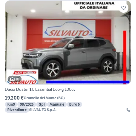
10
Dacia Duster 1.0 Essential Eco-g 100cv
19.200 €
Grumello del Monte
(
BG
)
Km0
08/2026
Gpl
Manuale
Euro 6
Rivenditore
SILVAUTO S.p.A.