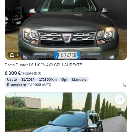
11
Dacia Duster 1.6 110CV 4X2 GPL LAUREATE
6.300 €
Telgate
(
BG
)
Usato
11/2014
172900 Km
Gpl
Manuale
Rivenditore
FARISSI AUTO