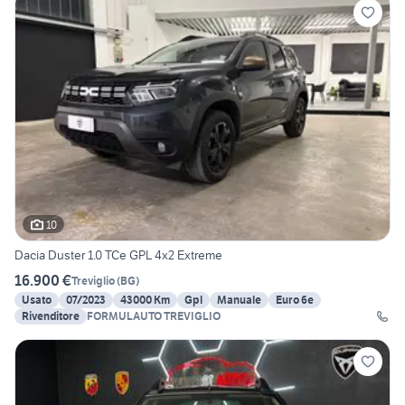
10
Dacia Duster 1.0 TCe GPL 4x2 Extreme
16.900 €
Treviglio
(
BG
)
Usato
07/2023
43000 Km
Gpl
Manuale
Euro 6e
Rivenditore
FORMULAUTO TREVIGLIO