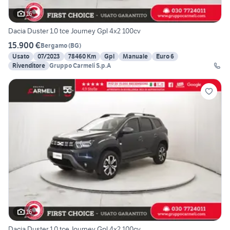
16
Dacia Duster 1.0 tce Journey Gpl 4x2 100cv
15.900 €
Bergamo
(
BG
)
Usato
07/2023
78460 Km
Gpl
Manuale
Euro 6
Rivenditore
Gruppo Carmeli S.p.A
16
Dacia Duster 1.0 tce Journey Gpl 4x2 100cv