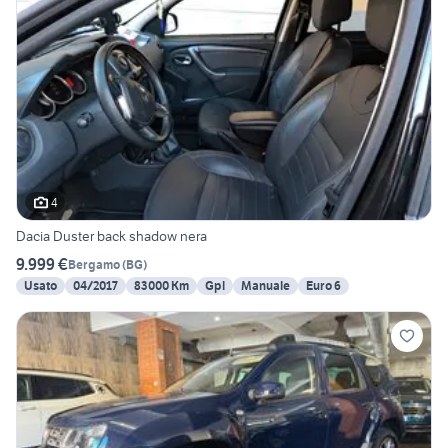
4
Dacia Duster back shadow nera
9.999 €
Bergamo
(
BG
)
Usato
04/2017
83000 Km
Gpl
Manuale
Euro 6