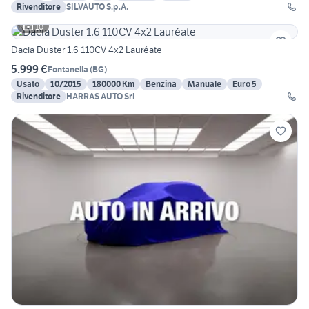
Rivenditore
SILVAUTO S.p.A.
10
Dacia Duster 1.6 110CV 4x2 Lauréate
5.999 €
Fontanella
(
BG
)
Usato
10/2015
180000 Km
Benzina
Manuale
Euro 5
Rivenditore
HARRAS AUTO Srl