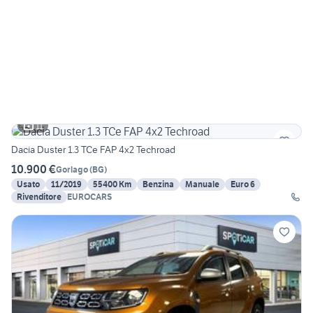
11
Dacia Duster 1.3 TCe FAP 4x2 Techroad
10.900 €
Gorlago
(
BG
)
Usato
11/2019
55400 Km
Benzina
Manuale
Euro 6
Rivenditore
EUROCARS