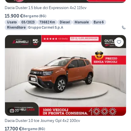
Dacia Duster 1.5 blue dci Expression 4x2 115cv
15.900 €
Bergamo
(
BG
)
Usato
03/2023
73682 Km
Diesel
Manuale
Euro 6
Rivenditore
Gruppo Carmeli S.p.A
20
Dacia Duster 1.0 tce Journey Gpl 4x2 100cv
17.700 €
Bergamo
(
BG
)