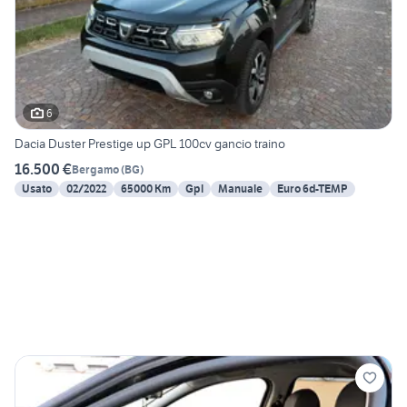
6
Dacia Duster Prestige up GPL 100cv gancio traino
16.500 €
Bergamo
(
BG
)
Usato
02/2022
65000 Km
Gpl
Manuale
Euro 6d-TEMP