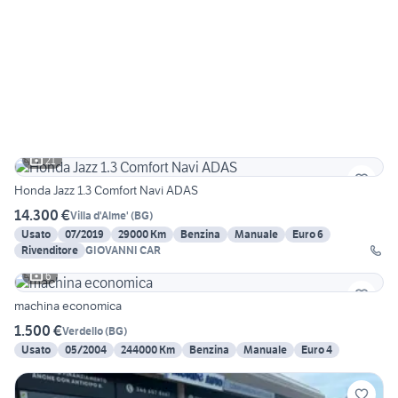
21
Honda Jazz 1.3 Comfort Navi ADAS
14.300 €
Villa d'Alme'
(
BG
)
Usato
07/2019
29000 Km
Benzina
Manuale
Euro 6
Rivenditore
GIOVANNI CAR
6
machina economica
1.500 €
Verdello
(
BG
)
Usato
05/2004
244000 Km
Benzina
Manuale
Euro 4