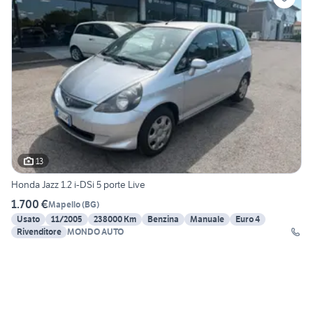
13
Honda Jazz 1.2 i-DSi 5 porte Live
1.700 €
Mapello
(
BG
)
Usato
11/2005
238000 Km
Benzina
Manuale
Euro 4
Rivenditore
MONDO AUTO