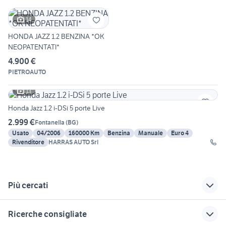
14
HONDA JAZZ 1.2 BENZINA *OK
NEOPATENTATI*
4.900 €
PIETROAUTO
13
Honda Jazz 1.2 i-DSi 5 porte Live
2.999 €
Fontanella
(
BG
)
Usato
04/2006
160000 Km
Benzina
Manuale
Euro 4
Rivenditore
HARRAS AUTO Srl
Più cercati
Correlati
Richerche simili
Suggerimenti
Ricerche consigliate
honda como e
auto honda berlina
honda jazz auto