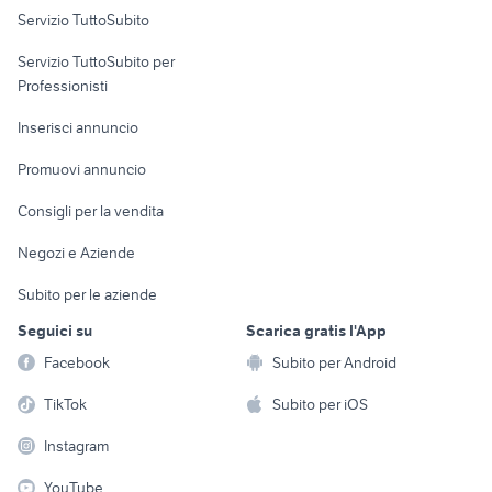
Servizio TuttoSubito
elettronica
per la casa e la
sports e hobby
Servizio TuttoSubito per
persona
Informatica
Animali
Professionisti
Arredamento e
Console e
Accessori per
Casalinghi
Inserisci annuncio
Videogiochi
animali
Elettrodomestici
Promuovi annuncio
Audio/Video
Musica e Film
Giardino e Fai da te
Consigli per la vendita
Fotografia
Libri e Riviste
Abbigliamento e
Negozi e Aziende
Telefonia
Strumenti Musicali
Accessori
Subito per le aziende
Sports
Tutto per i bambini
Seguici su
Scarica gratis l'App
Biciclette
Facebook
Subito per Android
Collezionismo
TikTok
Subito per iOS
Instagram
YouTube