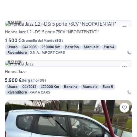
13
Honda Jazz 1.2 i-DSi 5 porte 78CV *NEOPATENTATI*
1.500 €
Grumello del Monte
(
BG
)
Usato
04/2008
250000 Km
Benzina
Manuale
Euro 4
Rivenditore
D.N.A. IMPORT CARS
15
Honda Jazz
5.900 €
Bergamo
(
BG
)
Usato
04/2012
174000 Km
Benzina
Manuale
Euro 5
Rivenditore
RAMA CARS