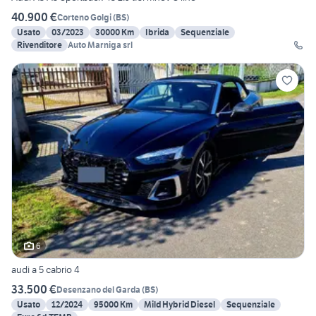
40.900 €
Corteno Golgi
(
BS
)
Usato
03/2023
30000 Km
Ibrida
Sequenziale
Rivenditore
Auto Marniga srl
6
audi a 5 cabrio 4
33.500 €
Desenzano del Garda
(
BS
)
Usato
12/2024
95000 Km
Mild Hybrid Diesel
Sequenziale