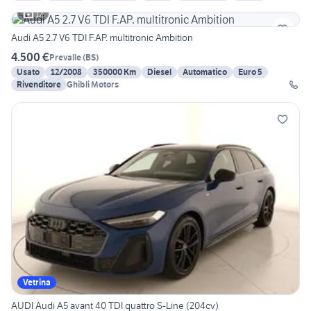
12
Audi A5 2.7 V6 TDI F.AP. multitronic Ambition
4.500 €
Prevalle
(
BS
)
Usato
12/2008
350000 Km
Diesel
Automatico
Euro 5
Rivenditore
Ghibli Motors
Vetrina
AUDI Audi A5 avant 40 TDI quattro S-Line (204cv)