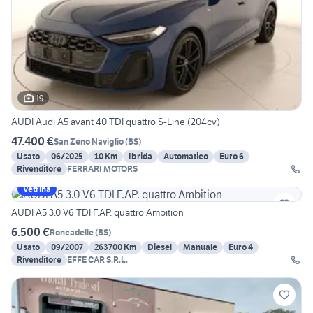
19
AUDI Audi A5 avant 40 TDI quattro S-Line (204cv)
47.400 €
San Zeno Naviglio
(
BS
)
Usato
06/2025
10 Km
Ibrida
Automatico
Euro 6
Rivenditore
FERRARI MOTORS
Vetrina
AUDI A5 3.0 V6 TDI F.AP. quattro Ambition
6.500 €
Roncadelle
(
BS
)
Usato
09/2007
263700 Km
Diesel
Manuale
Euro 4
Rivenditore
EFFE CAR S.R.L.