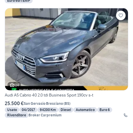
Euro 6d-TEMP
24
Audi A5 Cabrio 40 2.0 tdi Business Sport 190cv s-t
25.500 €
San Gervasio Bresciano
(
BS
)
Usato
04/2017
94200 Km
Diesel
Automatico
Euro 6
Rivenditore
Broker Carpremium