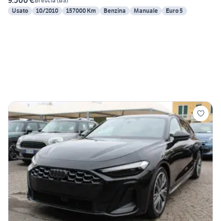
9.500 €
Brescia
(
BS
)
Usato
10/2010
157000 Km
Benzina
Manuale
Euro 5