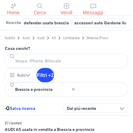
Home
Cerca
Vendi
Messaggi
defender usato brescia
accessori auto Gardone Val T
Ricerche
Subito
Auto
Audi
A5
Lombardia
Brescia (Prov)
Cosa cerchi?
Filtri +2
Auto
Salva ricerca
Dal più recente
57 risultati
AUDI A5 usata in vendita a Brescia e provincia