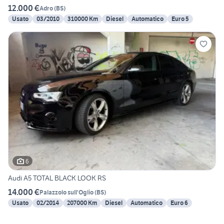
12.000 €
Adro
(
BS
)
Usato
03/2010
310000 Km
Diesel
Automatico
Euro 5
6
Audi A5 TOTAL BLACK LOOK RS
14.000 €
Palazzolo sull'Oglio
(
BS
)
Usato
02/2014
207000 Km
Diesel
Automatico
Euro 6