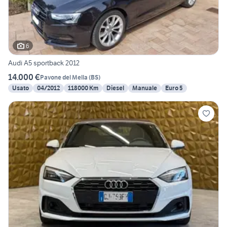
6
Audi A5 sportback 2012
14.000 €
Pavone del Mella
(
BS
)
Usato
04/2012
118000 Km
Diesel
Manuale
Euro 5