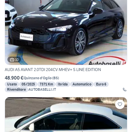
10
AUDI A5 AVANT 2.0TDI 204CV MHEV+ S LINE EDITION
48.900 €
Quinzano d'Oglio
(
BS
)
Usato
05/2025
7371 Km
Ibrida
Automatico
Euro 6
Rivenditore
AUTOBASELLI.IT