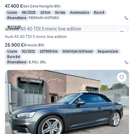
47.400 €
San Zeno Naviglio
(
BS
)
Usato
06/2025
10 Km
Ibrida
Automatico
Euro 6
Rivenditore
FERRARI MOTORS
18
Audi A5 40 TDI S tronic line edition
26.900 €
Brescia
(
BS
)
Usato
02/2021
107000 Km
Mild Hybrid Diesel
Sequenziale
Euro 6d
Rivenditore
E.P.GJ. SRL