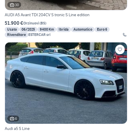
30
AUDI A5 Avant TDI 204CV S tronic S Line edition
51.900 €
Orzinuovi
(
BS
)
Usato
06/2025
9400 Km
Ibrida
Automatico
Euro 6
Rivenditore
ESTERCAR srl
6
Audi a5 S Line