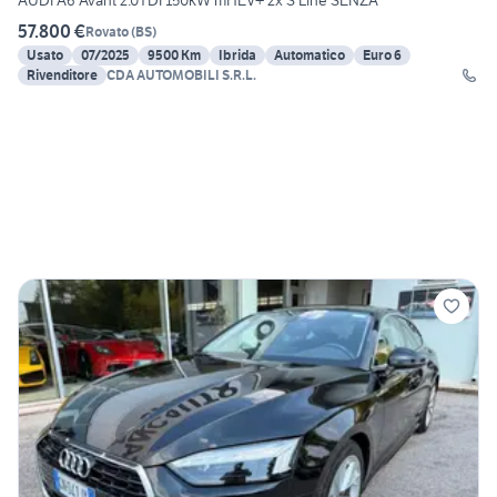
AUDI A6 Avant 2.0TDI 150kW mHEV+ 2x S Line SENZA
57.800 €
Rovato
(
BS
)
Usato
07/2025
9500 Km
Ibrida
Automatico
Euro 6
Rivenditore
CDA AUTOMOBILI S.R.L.