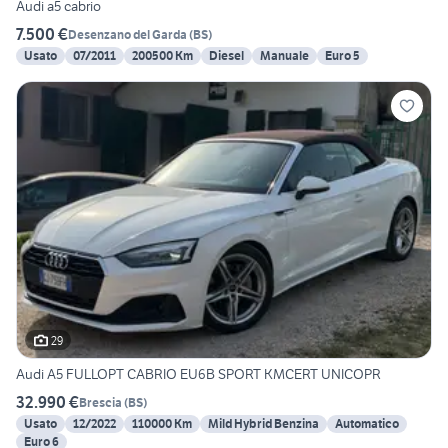
Audi a5 cabrio
7.500 €
Desenzano del Garda
(
BS
)
Usato
07/2011
200500 Km
Diesel
Manuale
Euro 5
29
Audi A5 FULLOPT CABRIO EU6B SPORT KMCERT UNICOPR
32.990 €
Brescia
(
BS
)
Usato
12/2022
110000 Km
Mild Hybrid Benzina
Automatico
Euro 6