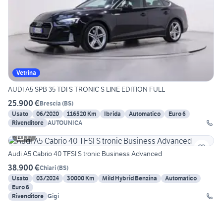
Vetrina
AUDI A5 SPB 35 TDI S TRONIC S LINE EDITION FULL
25.900 €
Brescia
(
BS
)
Usato
06/2020
116520 Km
Ibrida
Automatico
Euro 6
Rivenditore
AUTOUNICA
30
Audi A5 Cabrio 40 TFSI S tronic Business Advanced
38.900 €
Chiari
(
BS
)
Usato
03/2024
30000 Km
Mild Hybrid Benzina
Automatico
Euro 6
Rivenditore
Gigi