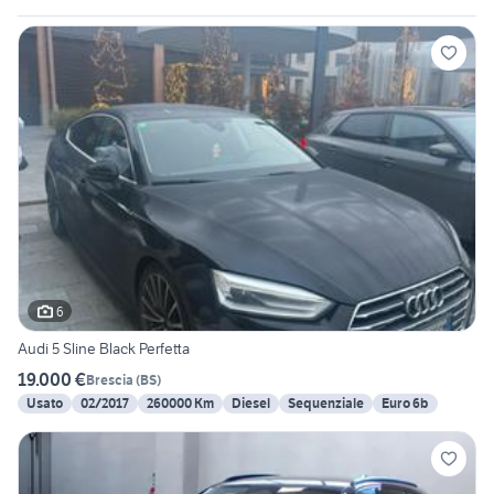
6
Audi 5 Sline Black Perfetta
19.000 €
Brescia
(
BS
)
Usato
02/2017
260000 Km
Diesel
Sequenziale
Euro 6b