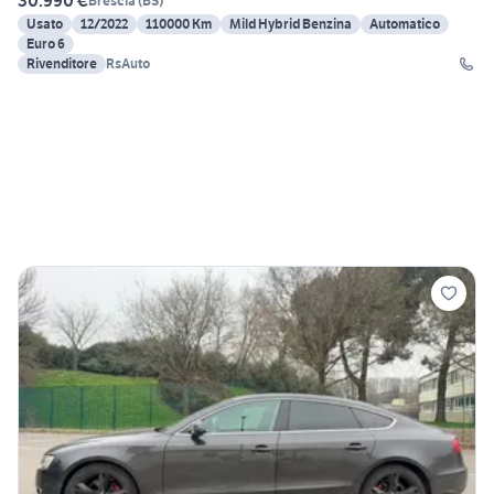
30.990 €
Brescia
(
BS
)
Usato
12/2022
110000 Km
Mild Hybrid Benzina
Automatico
Euro 6
Rivenditore
RsAuto