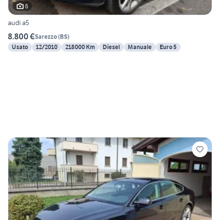
6
audi a5
8.800 €
Sarezzo
(
BS
)
Usato
12/2010
218000 Km
Diesel
Manuale
Euro 5