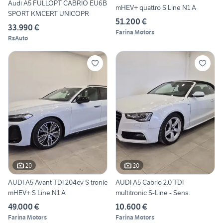
Audi A5 FULLOPT CABRIO EU6B
mHEV+ quattro S Line N1 A
SPORT KMCERT UNICOPR
51.200 €
33.990 €
Farina Motors
RsAuto
20
20
AUDI A5 Avant TDI 204cv S tronic
AUDI A5 Cabrio 2.0 TDI
mHEV+ S Line N1 A
multitronic S-Line - Sens.
49.000 €
10.600 €
Farina Motors
Farina Motors