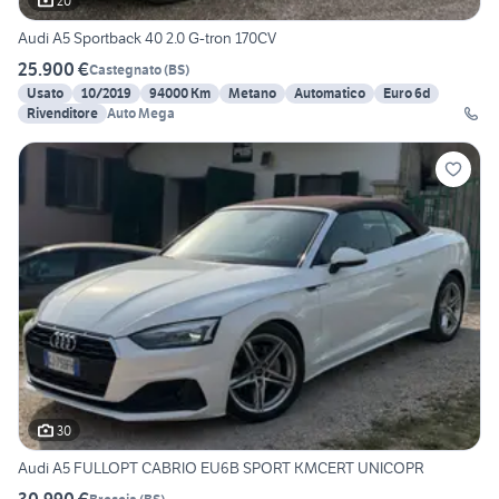
20
Audi A5 Sportback 40 2.0 G-tron 170CV
25.900 €
Castegnato
(
BS
)
Usato
10/2019
94000 Km
Metano
Automatico
Euro 6d
Rivenditore
Auto Mega
30
Audi A5 FULLOPT CABRIO EU6B SPORT KMCERT UNICOPR