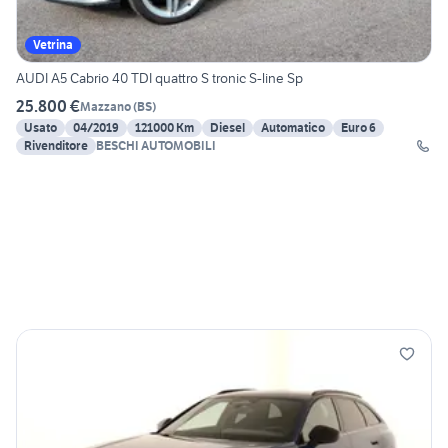
Vetrina
AUDI A5 Cabrio 40 TDI quattro S tronic S-line Sp
25.800 €
Mazzano
(
BS
)
Usato
04/2019
121000 Km
Diesel
Automatico
Euro 6
Rivenditore
BESCHI AUTOMOBILI