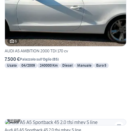
6
AUDI A5 AMBITION 2000 TDI 170 cv
7.500 €
Palazzolo sull'Oglio
(
BS
)
Usato
04/2009
240000 Km
Diesel
Manuale
Euro 5
15
Audi A5 A5 Sportback 45 2.0 tfsi mhev S line