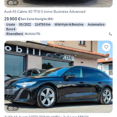
26
Audi A5 Cabrio 40 TFSI S tronic Business Advanced
29.900 €
San Zeno Naviglio
(
BS
)
Usato
03/2022
114750 Km
Mild Hybrid Benzina
Automatico
Euro 6
Rivenditore
BUNAUTO
20