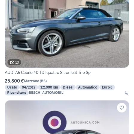
10
AUDI A5 Cabrio 40 TDI quattro S tronic S-line Sp
25.800 €
Mazzano
(
BS
)
Usato
04/2019
121000 Km
Diesel
Automatico
Euro 6
Rivenditore
BESCHI AUTOMOBILI