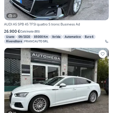
15
AUDI A5 SPB 45 TFSI quattro S tronic Business Ad
26.900 €
Calcinato
(
BS
)
Usato
09/2020
85000 Km
Ibrida
Automatico
Euro 6
Rivenditore
FRANCAUTO SRL