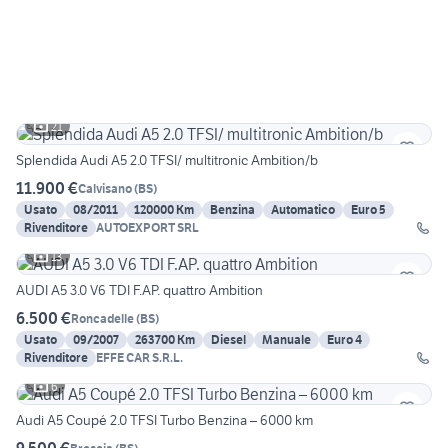
21
Splendida Audi A5 2.0 TFSI/ multitronic Ambition/b
11.900 €
Calvisano
(
BS
)
Usato
08/2011
120000 Km
Benzina
Automatico
Euro 5
Rivenditore
AUTOEXPORT SRL
13
AUDI A5 3.0 V6 TDI F.AP. quattro Ambition
6.500 €
Roncadelle
(
BS
)
Usato
09/2007
263700 Km
Diesel
Manuale
Euro 4
Rivenditore
EFFE CAR S.R.L.
6
Audi A5 Coupé 2.0 TFSI Turbo Benzina – 6000 km