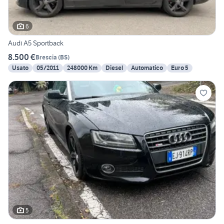
6
Audi A5 Sportback
8.500 €
Brescia
(
BS
)
Usato
05/2011
248000 Km
Diesel
Automatico
Euro 5
5