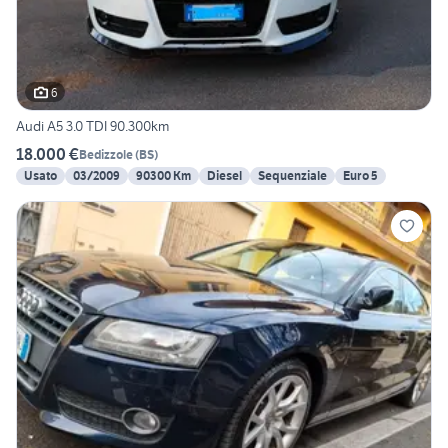
6
Audi A5 3.0 TDI 90.300km
18.000 €
Bedizzole
(
BS
)
Usato
03/2009
90300 Km
Diesel
Sequenziale
Euro 5