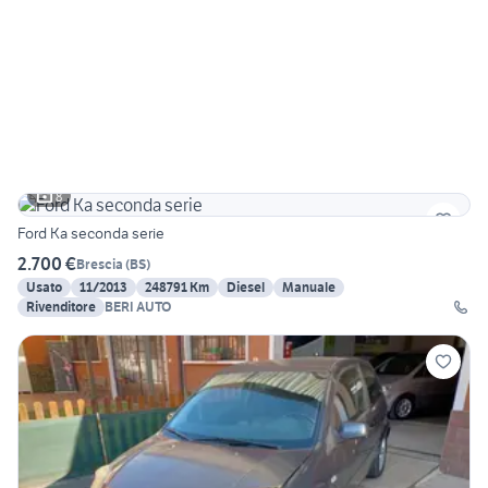
8
Ford Ka seconda serie
2.700 €
Brescia
(
BS
)
Usato
11/2013
248791 Km
Diesel
Manuale
Rivenditore
BERI AUTO