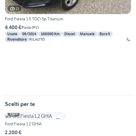
13
Ford Fiesta 1.5 TDCi 5p Titanium
4.400 €
Pavia
(
PV
)
Usato
09/2014
169000 Km
Diesel
Manuale
Euro 5
Rivenditore
RILAUTO
Scelti per te
9
Ford Fiesta 1.2 GHIA
2.200 €