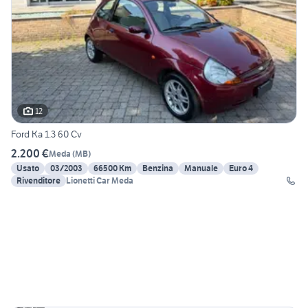
12
Ford Ka 1.3 60 Cv
2.200 €
Meda
(
MB
)
Usato
03/2003
66500 Km
Benzina
Manuale
Euro 4
Rivenditore
Lionetti Car Meda