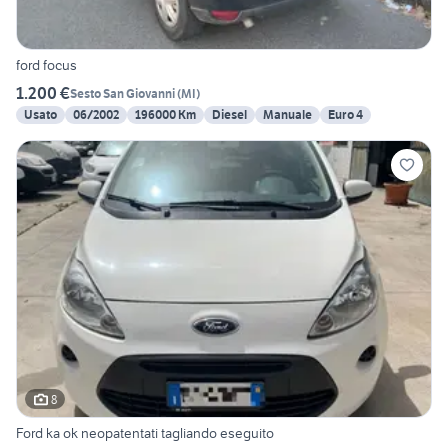
ford focus
1.200 €
Sesto San Giovanni
(
MI
)
Usato
06/2002
196000 Km
Diesel
Manuale
Euro 4
8
Ford ka ok neopatentati tagliando eseguito