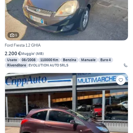
9
Ford Fiesta 1.2 GHIA
2.200 €
Muggio'
(
MB
)
Usato
08/2008
110000 Km
Benzina
Manuale
Euro 4
Rivenditore
EVOLUTION AUTO SRLS