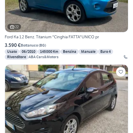
22
Ford Ka 1.2 Benz. Titanium *Cinghia FATTA*UNICO pr
3.590 €
Bottanuco
(
BG
)
Usato
06/2010
145000 Km
Benzina
Manuale
Euro 4
Rivenditore
ABA Cars&Motors