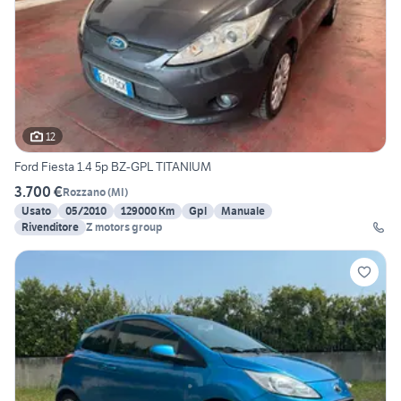
12
Ford Fiesta 1.4 5p BZ-GPL TITANIUM
3.700 €
Rozzano
(
MI
)
Usato
05/2010
129000 Km
Gpl
Manuale
Rivenditore
Z motors group