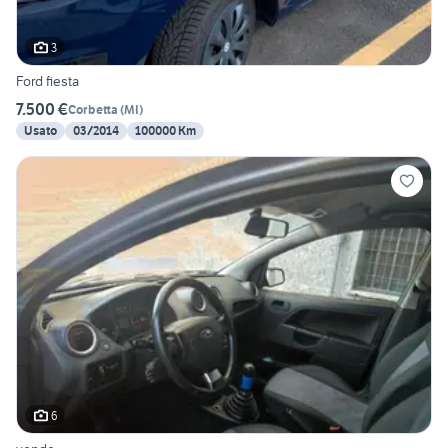
3
Ford fiesta
7.500 €
Corbetta
(
MI
)
Usato
03/2014
100000 Km
6