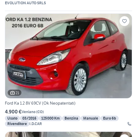
EVOLUTION AUTO SRLS
21
Ford Ka 1.2 8V 69CV (Ok Neopatentati)
4.900 €
Veniano
(
CO
)
Usato
03/2016
125000 Km
Benzina
Manuale
Euro 6b
Rivenditore
I.D.CAR