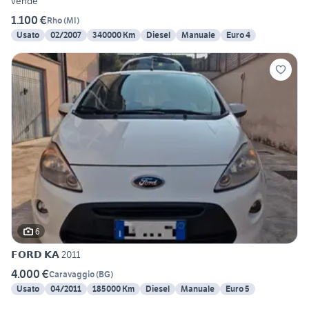
vende
1.100 €
Rho
(
MI
)
Usato
02/2007
340000 Km
Diesel
Manuale
Euro 4
6
𝗙𝗢𝗥𝗗 𝗞𝗔 2011
4.000 €
Caravaggio
(
BG
)
Usato
04/2011
185000 Km
Diesel
Manuale
Euro 5