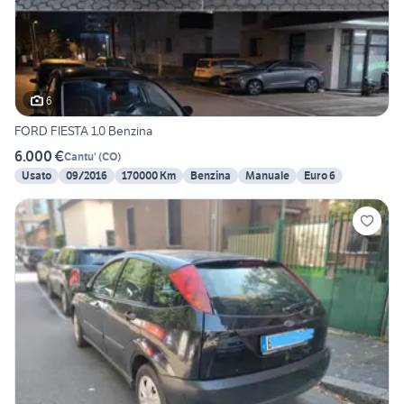
6
FORD FIESTA 1.0 Benzina
6.000 €
Cantu'
(
CO
)
Usato
09/2016
170000 Km
Benzina
Manuale
Euro 6