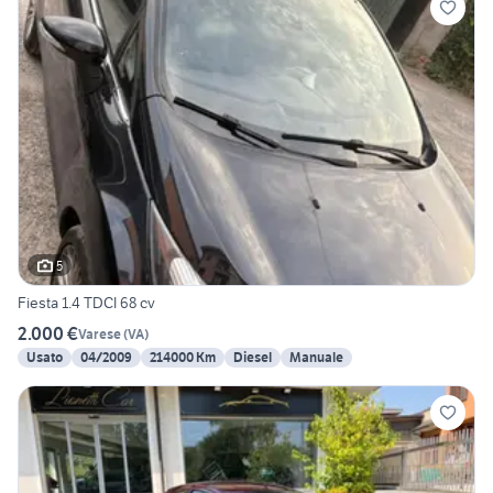
5
Fiesta 1.4 TDCI 68 cv
2.000 €
Varese
(
VA
)
Usato
04/2009
214000 Km
Diesel
Manuale