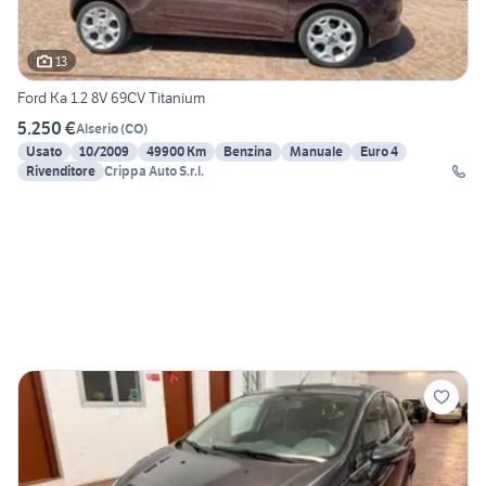
13
Ford Ka 1.2 8V 69CV Titanium
5.250 €
Alserio
(
CO
)
Usato
10/2009
49900 Km
Benzina
Manuale
Euro 4
Rivenditore
Crippa Auto S.r.l.