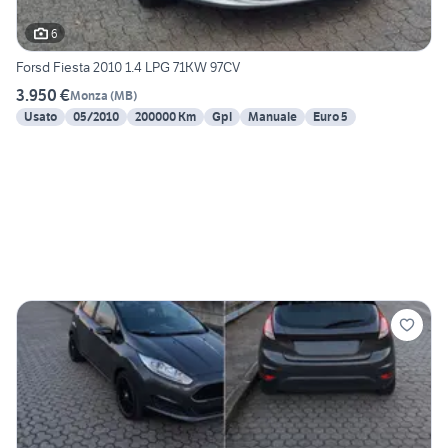
6
Forsd Fiesta 2010 1.4 LPG 71KW 97CV
3.950 €
Monza
(
MB
)
Usato
05/2010
200000 Km
Gpl
Manuale
Euro 5