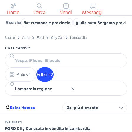
Home
Cerca
Vendi
Messaggi
fiat cremona e provincia
giulia auto Bergamo provinc
Ricerche
Subito
Auto
Ford
City Car
Lombardia
Cosa cerchi?
Filtri +2
Auto
Salva ricerca
Dal più rilevante
19 risultati
FORD City Car usata in vendita in Lombardia