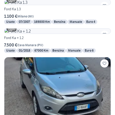
6
Ford Ka 1.3
1.100 €
Milano
(
MI
)
Usato
07/2007
169800 Km
Benzina
Manuale
Euro 4
6
Ford Ka + 1.2
7.500 €
Cava Manara
(
PV
)
Usato
01/2018
67000 Km
Benzina
Manuale
Euro 6