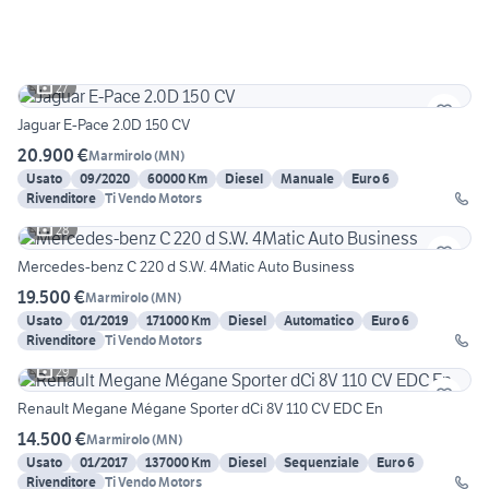
27
Jaguar E-Pace 2.0D 150 CV
20.900 €
Marmirolo
(
MN
)
Usato
09/2020
60000 Km
Diesel
Manuale
Euro 6
Rivenditore
Ti Vendo Motors
28
Mercedes-benz C 220 d S.W. 4Matic Auto Business
19.500 €
Marmirolo
(
MN
)
Usato
01/2019
171000 Km
Diesel
Automatico
Euro 6
Rivenditore
Ti Vendo Motors
29
Renault Megane Mégane Sporter dCi 8V 110 CV EDC En
14.500 €
Marmirolo
(
MN
)
Usato
01/2017
137000 Km
Diesel
Sequenziale
Euro 6
Rivenditore
Ti Vendo Motors