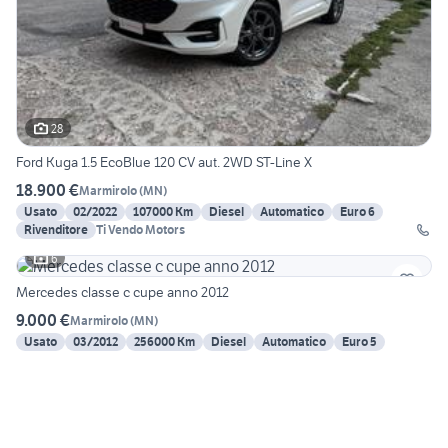
28
Ford Kuga 1.5 EcoBlue 120 CV aut. 2WD ST-Line X
18.900 €
Marmirolo
(
MN
)
Usato
02/2022
107000 Km
Diesel
Automatico
Euro 6
Rivenditore
Ti Vendo Motors
6
Mercedes classe c cupe anno 2012
9.000 €
Marmirolo
(
MN
)
Usato
03/2012
256000 Km
Diesel
Automatico
Euro 5