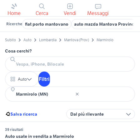
Home
Cerca
Vendi
Messaggi
fiat porto mantovano
auto mazda Mantova Provincia
Ricerche
Subito
Auto
Lombardia
Mantova (Prov)
Marmirolo
Cosa cerchi?
Filtri
Auto
Salva ricerca
Dal più rilevante
39 risultati
Auto usate in vendita a Marmirolo