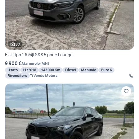
30
Fiat Tipo 1.6 Mjt S&S 5 porte Lounge
9.900 €
Marmirolo
(
MN
)
Usato
11/2018
143000 Km
Diesel
Manuale
Euro 6
Rivenditore
Ti Vendo Motors