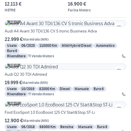
12.113 €
16.900 €
NSTRE
Farina Motors
29
Audi A4 Avant 30 TDI/136 CV S tronic Business Adva
22.999 €
Marmirolo
(
MN
)
Usato
06/2020
110000 Km
Mild Hybrid Diesel
Automatico
Euro 6
Rivenditore
Ti Vendo Motors
18
Audi Q2 30 TDI Admired
19.999 €
Marmirolo
(
MN
)
Usato
10/2019
82000 Km
Diesel
Manuale
Euro 6
Rivenditore
Ti Vendo Motors
29
Ford EcoSport 1.0 EcoBoost 125 CV Start&Stop ST-Li
12.900 €
Marmirolo
(
MN
)
Usato
06/2018
68000 Km
Benzina
Manuale
Euro 6