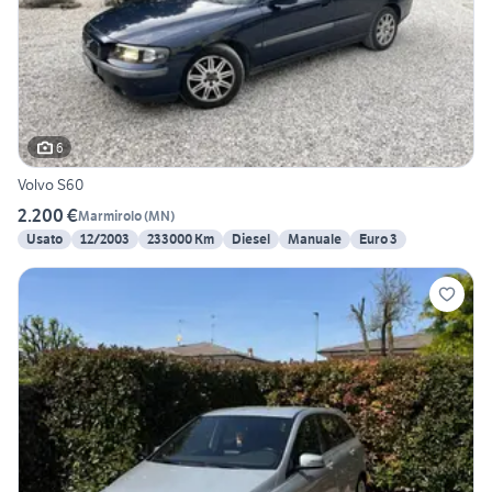
6
Volvo S60
2.200 €
Marmirolo
(
MN
)
Usato
12/2003
233000 Km
Diesel
Manuale
Euro 3