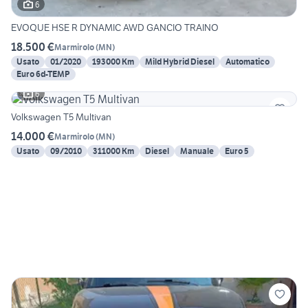
6
EVOQUE HSE R DYNAMIC AWD GANCIO TRAINO
18.500 €
Marmirolo
(
MN
)
Usato
01/2020
193000 Km
Mild Hybrid Diesel
Automatico
Euro 6d-TEMP
6
Volkswagen T5 Multivan
14.000 €
Marmirolo
(
MN
)
Usato
09/2010
311000 Km
Diesel
Manuale
Euro 5