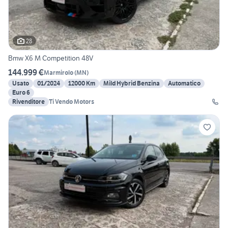
28
Bmw X6 M Competition 48V
144.999 €
Marmirolo
(
MN
)
Usato
01/2024
12000 Km
Mild Hybrid Benzina
Automatico
Euro 6
Rivenditore
Ti Vendo Motors