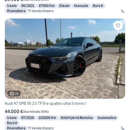
Usato
06/2021
87000 Km
Diesel
Manuale
Euro 6
Rivenditore
Ti Vendo Motors
26
Audi A7 SPB 55 2.0 TFSI e quattro ultra S tronic l
44.000 €
Marmirolo
(
MN
)
Usato
07/2020
102000 Km
Mild Hybrid Benzina
Automatico
Euro 6
Rivenditore
Ti Vendo Motors