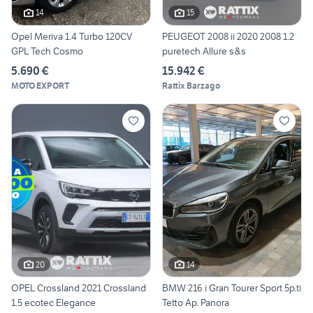
14
15
Opel Meriva 1.4 Turbo 120CV
PEUGEOT 2008 ii 2020 2008 1.2
GPL Tech Cosmo
puretech Allure s&s
5.690 €
15.942 €
MOTO EXPORT
Rattix Barzago
20
14
OPEL Crossland 2021 Crossland
BMW 216 i Gran Tourer Sport 5p.ti
1.5 ecotec Elegance
Tetto Ap. Panora