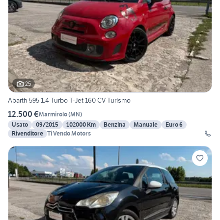
25
Abarth 595 1.4 Turbo T-Jet 160 CV Turismo
12.500 €
Marmirolo
(
MN
)
Usato
09/2015
102000 Km
Benzina
Manuale
Euro 6
Rivenditore
Ti Vendo Motors