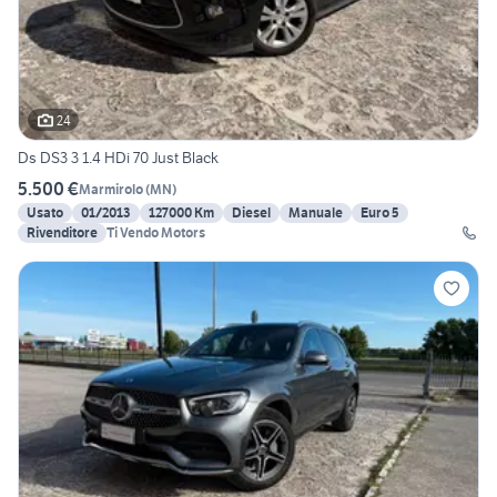
24
Ds DS3 3 1.4 HDi 70 Just Black
5.500 €
Marmirolo
(
MN
)
Usato
01/2013
127000 Km
Diesel
Manuale
Euro 5
Rivenditore
Ti Vendo Motors