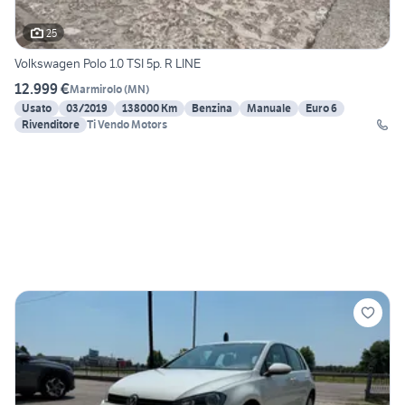
25
Volkswagen Polo 1.0 TSI 5p. R LINE
12.999 €
Marmirolo
(
MN
)
Usato
03/2019
138000 Km
Benzina
Manuale
Euro 6
Rivenditore
Ti Vendo Motors