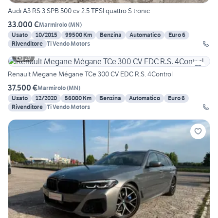
Audi A3 RS 3 SPB 500 cv 2.5 TFSI quattro S tronic
33.000 €
Marmirolo
(
MN
)
Usato
10/2015
99500 Km
Benzina
Automatico
Euro 6
Rivenditore
Ti Vendo Motors
29
Renault Megane Mégane TCe 300 CV EDC R.S. 4Control
37.500 €
Marmirolo
(
MN
)
Usato
12/2020
56000 Km
Benzina
Automatico
Euro 6
Rivenditore
Ti Vendo Motors