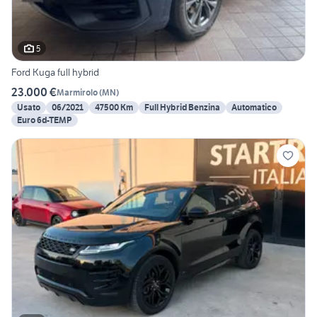
5
Ford Kuga full hybrid
23.000 €
Marmirolo
(
MN
)
Usato
06/2021
47500 Km
Full Hybrid Benzina
Automatico
Euro 6d-TEMP