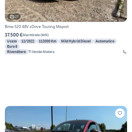
27
Bmw 520 48V xDrive Touring Msport
37.500 €
Marmirolo
(
MN
)
Usato
12/2022
112000 Km
Mild Hybrid Diesel
Automatico
Euro 6
Rivenditore
Ti Vendo Motors