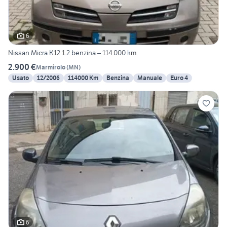
6
Nissan Micra K12 1.2 benzina – 114.000 km
2.900 €
Marmirolo
(
MN
)
Usato
12/2006
114000 Km
Benzina
Manuale
Euro 4
6