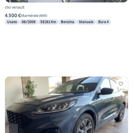
clio renault
4.500 €
Marmirolo
(
MN
)
Usato
08/2009
58261 Km
Benzina
Manuale
Euro 4