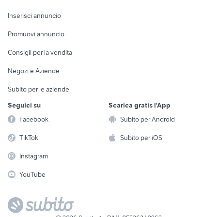
Arredamento e
Console e
Accessori per
Casalinghi
Inserisci annuncio
Videogiochi
animali
Elettrodomestici
Promuovi annuncio
Audio/Video
Musica e Film
Giardino e Fai da te
Consigli per la vendita
Fotografia
Libri e Riviste
Abbigliamento e
Negozi e Aziende
Telefonia
Strumenti Musicali
Accessori
Subito per le aziende
Sports
Tutto per i bambini
Seguici su
Scarica gratis l'App
Biciclette
Facebook
Subito per Android
Collezionismo
TikTok
Subito per iOS
Instagram
YouTube