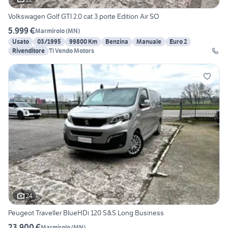
Volkswagen Golf GTI 2.0 cat 3 porte Edition Air SO
5.999 €
Marmirolo
(
MN
)
Usato
03/1995
99800 Km
Benzina
Manuale
Euro 2
Rivenditore
Ti Vendo Motors
24
Peugeot Traveller BlueHDi 120 S&S Long Business
23.900 €
Marmirolo
(
MN
)