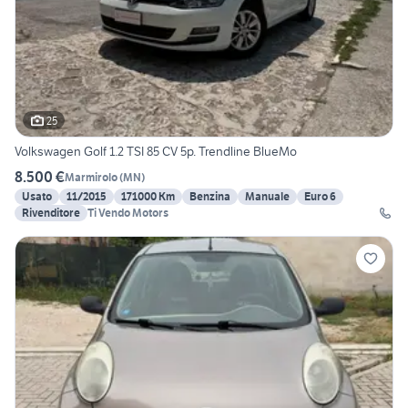
25
Volkswagen Golf 1.2 TSI 85 CV 5p. Trendline BlueMo
8.500 €
Marmirolo
(
MN
)
Usato
11/2015
171000 Km
Benzina
Manuale
Euro 6
Rivenditore
Ti Vendo Motors