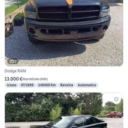
6
Dodge RAM
13.000 €
Marmirolo
(
MN
)
Usato
07/1995
149000 Km
Benzina
Automatico