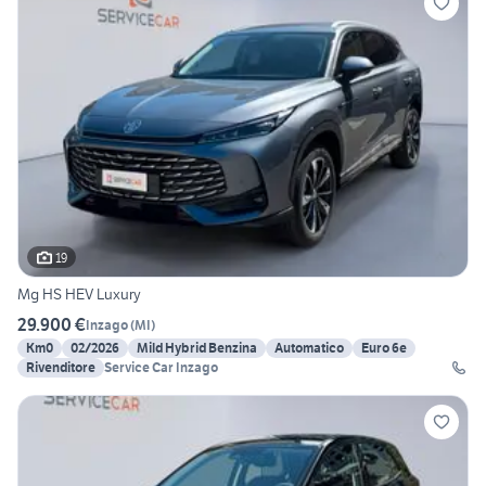
19
Mg HS HEV Luxury
29.900 €
Inzago
(
MI
)
Km0
02/2026
Mild Hybrid Benzina
Automatico
Euro 6e
Rivenditore
Service Car Inzago