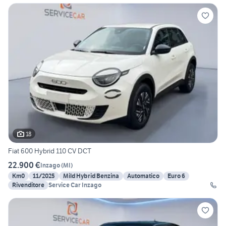
18
Fiat 600 Hybrid 110 CV DCT
22.900 €
Inzago
(
MI
)
Km0
11/2025
Mild Hybrid Benzina
Automatico
Euro 6
Rivenditore
Service Car Inzago