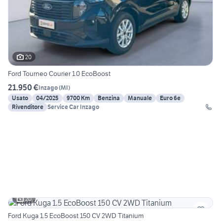
20
Ford Tourneo Courier 1.0 EcoBoost
21.950 €
Inzago
(
MI
)
Usato
04/2025
9700 Km
Benzina
Manuale
Euro 6e
Rivenditore
Service Car Inzago
20
Ford Kuga 1.5 EcoBoost 150 CV 2WD Titanium