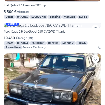
Fiat Qubo 1.4 Benzina 2011 5p
5.500 €
Milano
(
MI
)
Usato
04/2011
100000 Km
Benzina
Manuale
Euro 5
Vetrina
Ford Kuga 1.5 EcoBoost 150 CV 2WD Titanium
19.450 €
Inzago
(
MI
)
Usato
05/2024
26000 Km
Benzina
Manuale
Euro 6
Rivenditore
Service Car Inzago