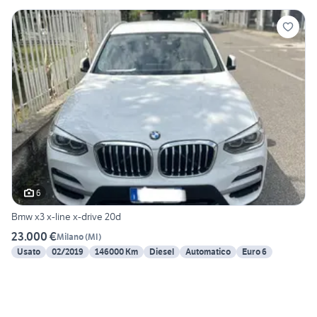
6
Bmw x3 x-line x-drive 20d
23.000 €
Milano
(
MI
)
Usato
02/2019
146000 Km
Diesel
Automatico
Euro 6