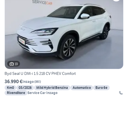
19
Byd Seal U DM-i 1.5 218 CV PHEV Comfort
36.990 €
Inzago
(
MI
)
Km0
03/2026
Mild Hybrid Benzina
Automatico
Euro 6e
Rivenditore
Service Car Inzago