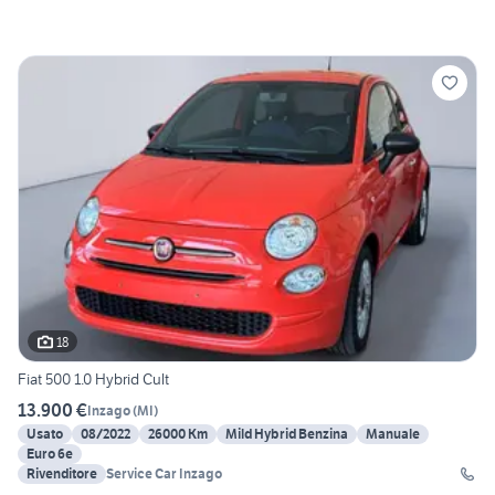
18
Fiat 500 1.0 Hybrid Cult
13.900 €
Inzago
(
MI
)
Usato
08/2022
26000 Km
Mild Hybrid Benzina
Manuale
Euro 6e
Rivenditore
Service Car Inzago