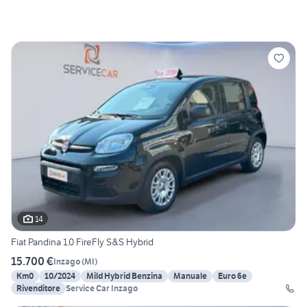
14
Fiat Pandina 1.0 FireFly S&S Hybrid
15.700 €
Inzago
(
MI
)
Km0
10/2024
Mild Hybrid Benzina
Manuale
Euro 6e
Rivenditore
Service Car Inzago