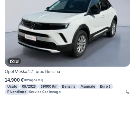
18
Opel Mokka 1.2 Turbo Benzina
14.900 €
Inzago
(
MI
)
Usato
05/2023
39000 Km
Benzina
Manuale
Euro 6
Rivenditore
Service Car Inzago