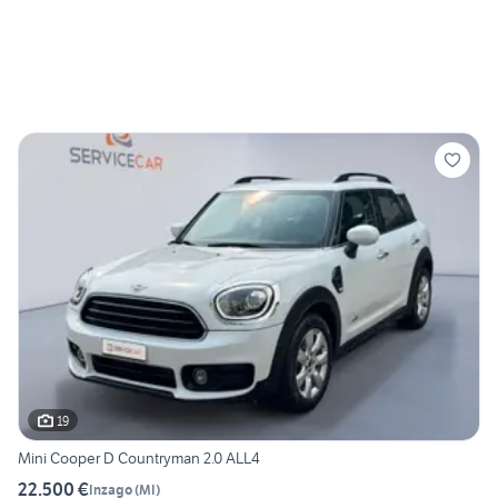
19
Mini Cooper D Countryman 2.0 ALL4
22.500 €
Inzago
(
MI
)