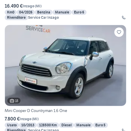
16.490 €
Inzago
(
MI
)
Km0
04/2026
Benzina
Manuale
Euro 6
Rivenditore
Service Car Inzago
18
Mini Cooper D Countryman 1.6 One
7.800 €
Inzago
(
MI
)
Usato
10/2013
128500 Km
Diesel
Manuale
Euro 5
Rivenditore
Service Car Inzago