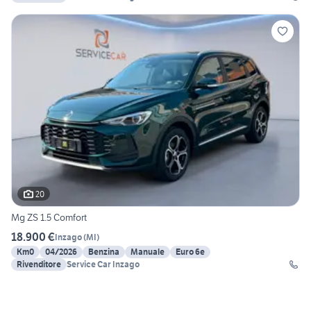
20
Mg ZS 1.5 Comfort
18.900 €
Inzago
(
MI
)
Km0
04/2026
Benzina
Manuale
Euro 6e
Rivenditore
Service Car Inzago