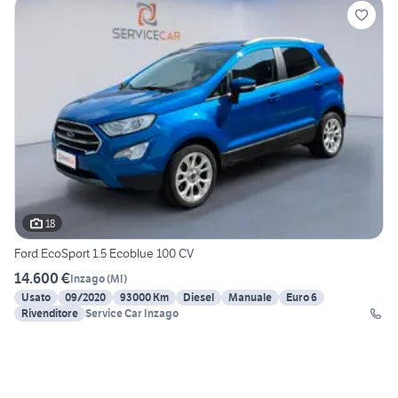
18
Ford EcoSport 1.5 Ecoblue 100 CV
14.600 €
Inzago
(
MI
)
Usato
09/2020
93000 Km
Diesel
Manuale
Euro 6
Rivenditore
Service Car Inzago