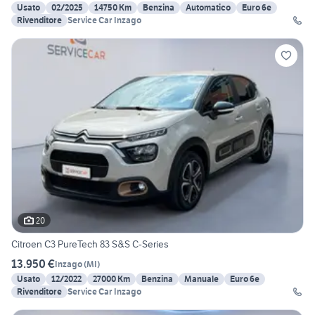
Usato
02/2025
14750 Km
Benzina
Automatico
Euro 6e
Rivenditore
Service Car Inzago
20
Citroen C3 PureTech 83 S&S C-Series
13.950 €
Inzago
(
MI
)
Usato
12/2022
27000 Km
Benzina
Manuale
Euro 6e
Rivenditore
Service Car Inzago