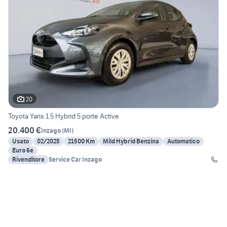
20
Toyota Yaris 1.5 Hybrid 5 porte Active
20.400 €
Inzago
(
MI
)
Usato
02/2025
21500 Km
Mild Hybrid Benzina
Automatico
Euro 6e
Rivenditore
Service Car Inzago