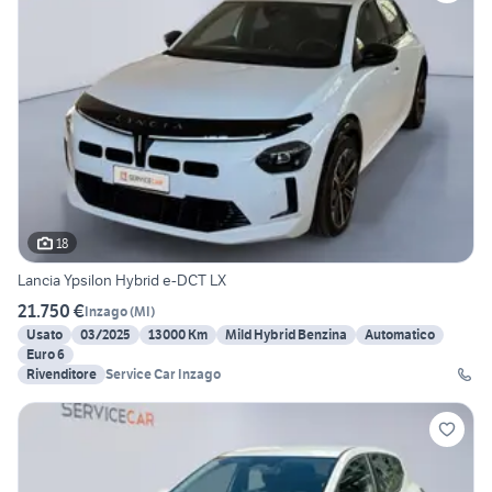
18
Lancia Ypsilon Hybrid e-DCT LX
21.750 €
Inzago
(
MI
)
Usato
03/2025
13000 Km
Mild Hybrid Benzina
Automatico
Euro 6
Rivenditore
Service Car Inzago