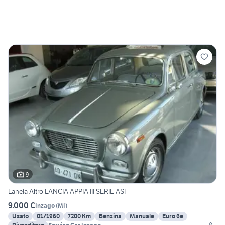
9
Lancia Altro LANCIA APPIA III SERIE ASI
9.000 €
Inzago
(
MI
)
Usato
01/1960
7200 Km
Benzina
Manuale
Euro 6e