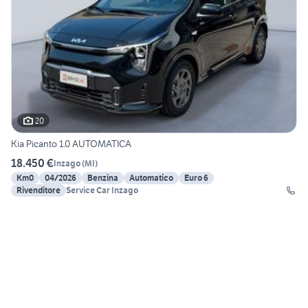
20
Kia Picanto 1.0 AUTOMATICA
18.450 €
Inzago
(
MI
)
Km0
04/2026
Benzina
Automatico
Euro 6
Rivenditore
Service Car Inzago