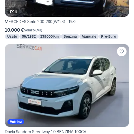
5
MERCEDES Serie 200-280(W123) - 1982
10.000 €
Solaro
(
MI
)
Usato
06/1982
235000 Km
Benzina
Manuale
Pre-Euro
Vetrina
Dacia Sandero Streetway 1.0 BENZINA 100CV