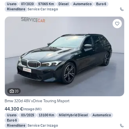
Usato
07/2020
57065 Km
Diesel
Automatico
Euro 6
Rivenditore
Service Car Inzago
20
Bmw 320d 48V xDrive Touring Msport
44.300 €
Inzago
(
MI
)
Usato
03/2025
13100 Km
Mild Hybrid Diesel
Automatico
Euro 6
Rivenditore
Service Car Inzago