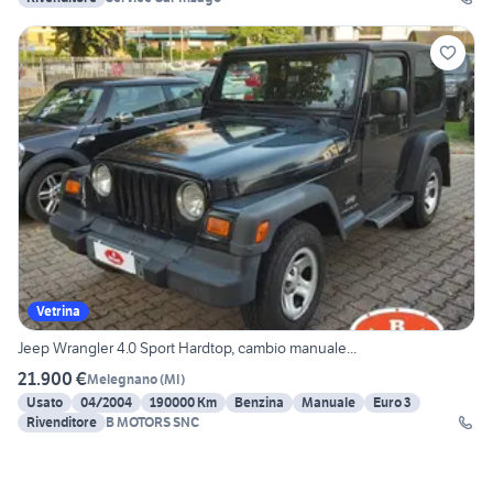
Vetrina
Jeep Wrangler 4.0 Sport Hardtop, cambio manuale...
21.900 €
Melegnano
(
MI
)
Usato
04/2004
190000 Km
Benzina
Manuale
Euro 3
Rivenditore
B MOTORS SNC