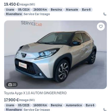
19.450 €
Inzago
(
MI
)
Usato
05/2024
26000 Km
Benzina
Manuale
Euro 6
Rivenditore
Service Car Inzago
20
Toyota Aygo X 1.0 AUTOM GINGER/NERO
17.900 €
Inzago
(
MI
)
Usato
03/2025
16000 Km
Benzina
Automatico
Euro 6
Rivenditore
Service Car Inzago