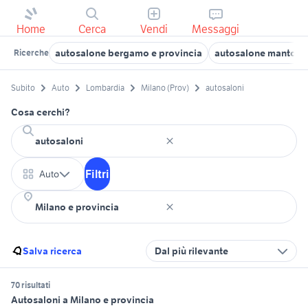
Home
Cerca
Vendi
Messaggi
autosalone bergamo e provincia
autosalone mantova 
Ricerche
Subito
Auto
Lombardia
Milano (Prov)
autosaloni
Cosa cerchi?
Filtri
Auto
Salva ricerca
Dal più rilevante
70 risultati
Autosaloni a Milano e provincia