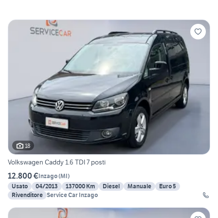
18
Volkswagen Caddy 1.6 TDI 7 posti
12.800 €
Inzago
(
MI
)
Usato
04/2013
137000 Km
Diesel
Manuale
Euro 5
Rivenditore
Service Car Inzago