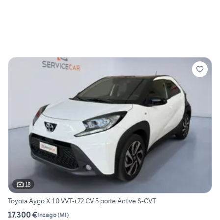
18
Toyota Aygo X 1.0 VVT-i 72 CV 5 porte Active S-CVT
17.300 €
Inzago
(
MI
)