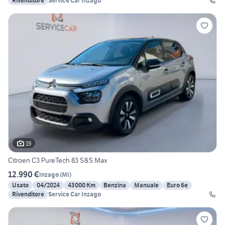
Rivenditore
Service Car Inzago
19
Citroen C3 PureTech 83 S&S Max
12.990 €
Inzago
(
MI
)
Usato
04/2024
43000 Km
Benzina
Manuale
Euro 6e
Rivenditore
Service Car Inzago