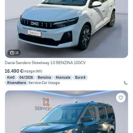
18
Dacia Sandero Streetway 1.0 BENZINA 100CV
16.490 €
Inzago
(
MI
)
Km0
04/2026
Benzina
Manuale
Euro 6
Rivenditore
Service Car Inzago