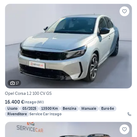
17
Opel Corsa 1.2 100 CV GS
16.400 €
Inzago
(
MI
)
Usato
03/2025
13500 Km
Benzina
Manuale
Euro 6e
Rivenditore
Service Car Inzago