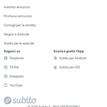
Arredamento e
Console e
Accessori per
Casalinghi
Inserisci annuncio
Videogiochi
animali
Elettrodomestici
Promuovi annuncio
Audio/Video
Musica e Film
Giardino e Fai da te
Consigli per la vendita
Fotografia
Libri e Riviste
Abbigliamento e
Negozi e Aziende
Telefonia
Strumenti Musicali
Accessori
Subito per le aziende
Sports
Tutto per i bambini
Seguici su
Scarica gratis l'App
Biciclette
Facebook
Subito per Android
Collezionismo
TikTok
Subito per iOS
Instagram
YouTube
©
2026
Subito.it - P.IVA 05526340962