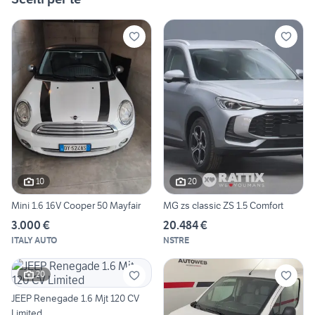
10
20
Mini 1.6 16V Cooper 50 Mayfair
MG zs classic ZS 1.5 Comfort
3.000 €
20.484 €
ITALY AUTO
NSTRE
20
JEEP Renegade 1.6 Mjt 120 CV
Limited