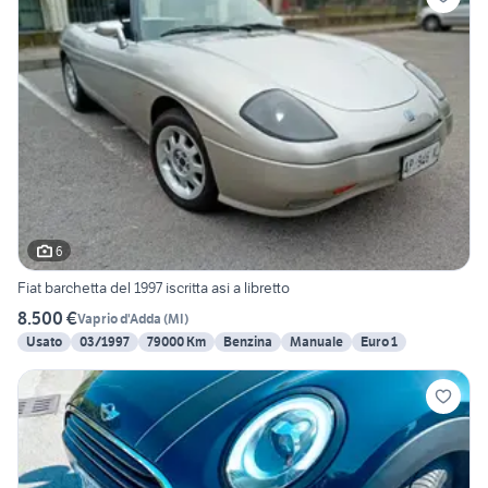
6
Fiat barchetta del 1997 iscritta asi a libretto
8.500 €
Vaprio d'Adda
(
MI
)
Usato
03/1997
79000 Km
Benzina
Manuale
Euro 1