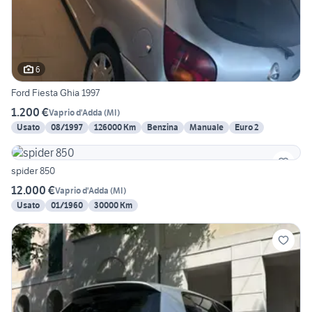
6
Ford Fiesta Ghia 1997
1.200 €
Vaprio d'Adda
(
MI
)
Usato
08/1997
126000 Km
Benzina
Manuale
Euro 2
spider 850
12.000 €
Vaprio d'Adda
(
MI
)
Usato
01/1960
30000 Km