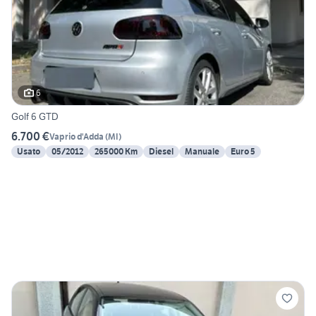
6
Golf 6 GTD
6.700 €
Vaprio d'Adda
(
MI
)
Usato
05/2012
265000 Km
Diesel
Manuale
Euro 5