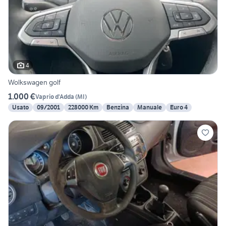
4
Wolkswagen golf
1.000 €
Vaprio d'Adda
(
MI
)
Usato
09/2001
228000 Km
Benzina
Manuale
Euro 4