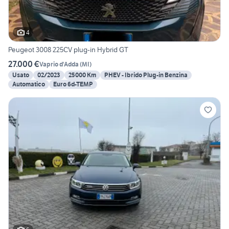
4
Peugeot 3008 225CV plug-in Hybrid GT
27.000 €
Vaprio d'Adda
(
MI
)
Usato
02/2023
25000 Km
PHEV - Ibrido Plug-in Benzina
Automatico
Euro 6d-TEMP