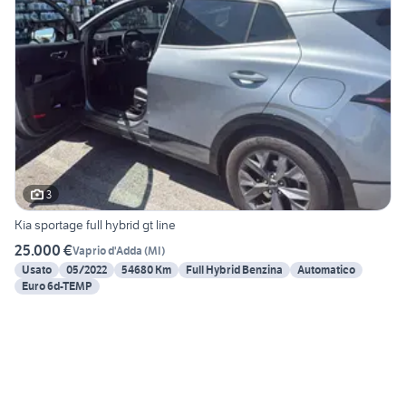
3
Kia sportage full hybrid gt line
25.000 €
Vaprio d'Adda
(
MI
)
Usato
05/2022
54680 Km
Full Hybrid Benzina
Automatico
Euro 6d-TEMP