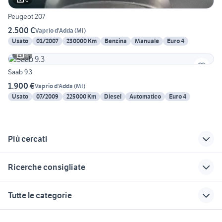
Peugeot 207
2.500 €
Vaprio d'Adda
(
MI
)
Usato
01/2007
230000 Km
Benzina
Manuale
Euro 4
6
Saab 9.3
1.900 €
Vaprio d'Adda
(
MI
)
Usato
07/2009
225000 Km
Diesel
Automatico
Euro 4
Più cercati
Correlati
Richerche simili
Suggerimenti
Ricerche consigliate
subaru Milano
auto ibride usate
auto Saltrio
lombardia
alfa 159 ti berlina usata
auto usate barrafranca
punto auto Milano
bmw Monza e della
Tutte le categorie
provincia
suzuki 4x4 usata
Brianza provincia
auto usate economiche
migliore auto usata 7000 euro
lombardia
defender 90 usato
auto daihatsu
peugeot 3008 gt line
fiorino pick up
motori
immobili
lavoro e servizi