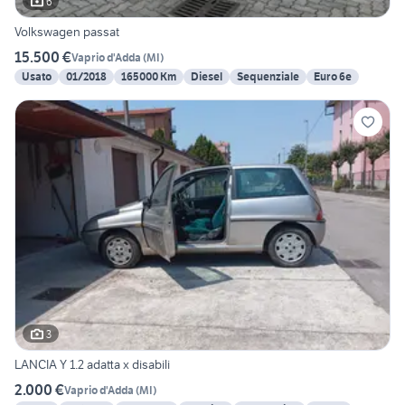
6
Volkswagen passat
15.500 €
Vaprio d'Adda
(
MI
)
Usato
01/2018
165000 Km
Diesel
Sequenziale
Euro 6e
3
LANCIA Y 1.2 adatta x disabili
2.000 €
Vaprio d'Adda
(
MI
)