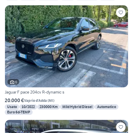
6
Jaguar F pace 204cv R-dynamic s
20.000 €
Vaprio d'Adda
(
MI
)
Usato
10/2022
230000 Km
Mild Hybrid Diesel
Automatico
Euro 6d-TEMP