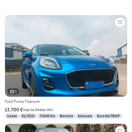
5
Ford Puma Titanium
13.700 €
Vaprio d'Adda
(
MI
)
Usato
01/2023
71500 Km
Benzina
Manuale
Euro 6d-TEMP