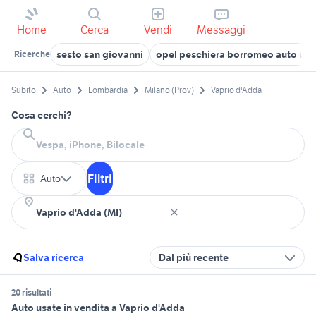
Home
Cerca
Vendi
Messaggi
sesto san giovanni
opel peschiera borromeo auto usa
Ricerche
Subito
Auto
Lombardia
Milano (Prov)
Vaprio d'Adda
Cosa cerchi?
Filtri
Auto
Salva ricerca
Dal più recente
20 risultati
Auto usate in vendita a Vaprio d'Adda