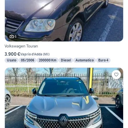
6
Volkswagen Touran
3.900 €
Vaprio d'Adda
(
MI
)
Usato
05/2006
200000 Km
Diesel
Automatico
Euro 4