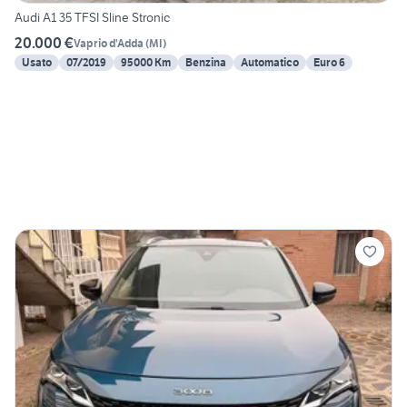
Audi A1 35 TFSI Sline Stronic
20.000 €
Vaprio d'Adda
(
MI
)
Usato
07/2019
95000 Km
Benzina
Automatico
Euro 6