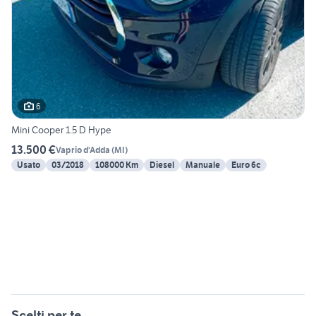
6
Mini Cooper 1.5 D Hype
13.500 €
Vaprio d'Adda
(
MI
)
Usato
03/2018
108000 Km
Diesel
Manuale
Euro 6c
Scelti per te