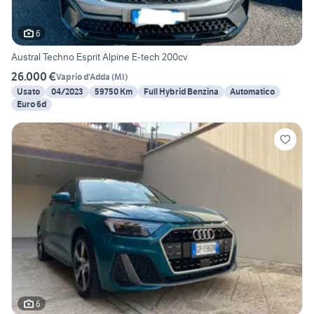
6
Austral Techno Esprit Alpine E-tech 200cv
26.000 €
Vaprio d'Adda
(
MI
)
Usato
04/2023
59750 Km
Full Hybrid Benzina
Automatico
Euro 6d
6