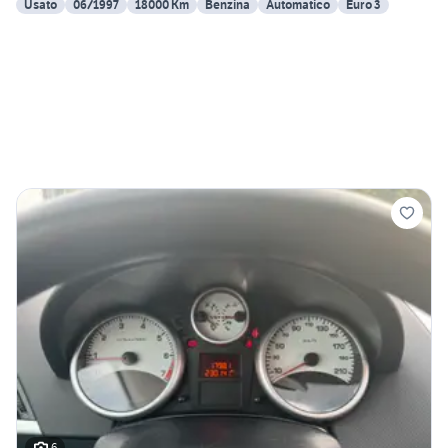
Usato
06/1997
18000 Km
Benzina
Automatico
Euro 3
6