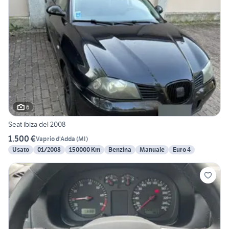
6
Seat ibiza del 2008
1.500 €
Vaprio d'Adda
(
MI
)
Usato
01/2008
150000 Km
Benzina
Manuale
Euro 4