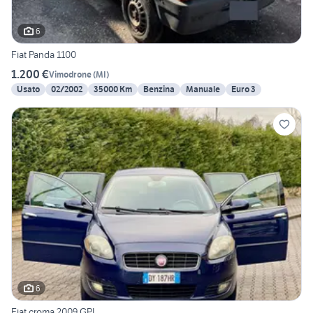
6
Fiat Panda 1100
1.200 €
Vimodrone
(
MI
)
Usato
02/2002
35000 Km
Benzina
Manuale
Euro 3
6
Fiat croma 2009 GPL