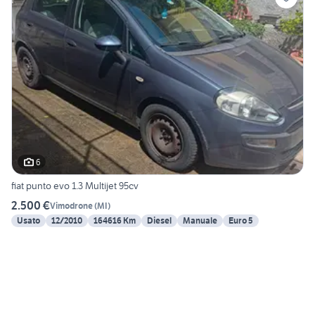
6
fiat punto evo 1.3 Multijet 95cv
2.500 €
Vimodrone
(
MI
)
Usato
12/2010
164616 Km
Diesel
Manuale
Euro 5