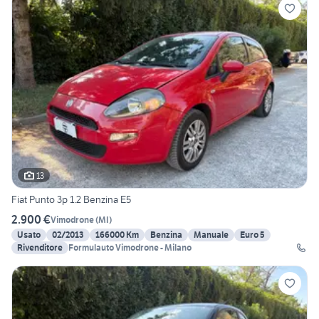
13
Fiat Punto 3p 1.2 Benzina E5
2.900 €
Vimodrone
(
MI
)
Usato
02/2013
166000 Km
Benzina
Manuale
Euro 5
Rivenditore
Formulauto Vimodrone - Milano