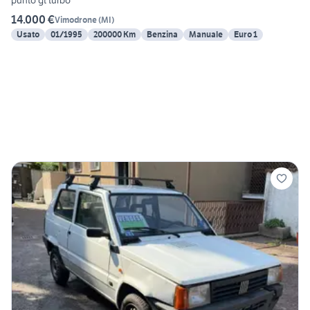
punto gt turbo
14.000 €
Vimodrone
(
MI
)
Usato
01/1995
200000 Km
Benzina
Manuale
Euro 1