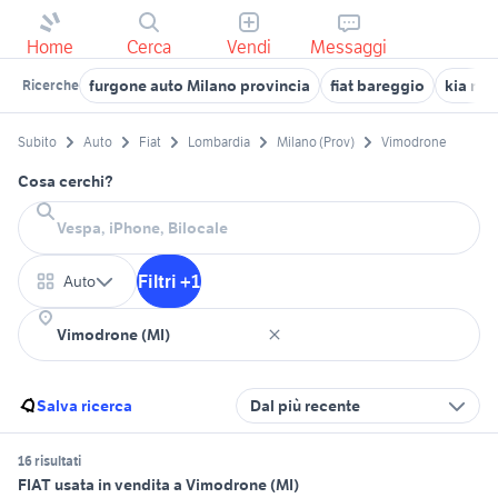
Home
Cerca
Vendi
Messaggi
furgone auto Milano provincia
fiat bareggio
kia ma
Ricerche
Subito
Auto
Fiat
Lombardia
Milano (Prov)
Vimodrone
Cosa cerchi?
Filtri +1
Auto
Salva ricerca
Dal più recente
16 risultati
FIAT usata in vendita a Vimodrone (MI)