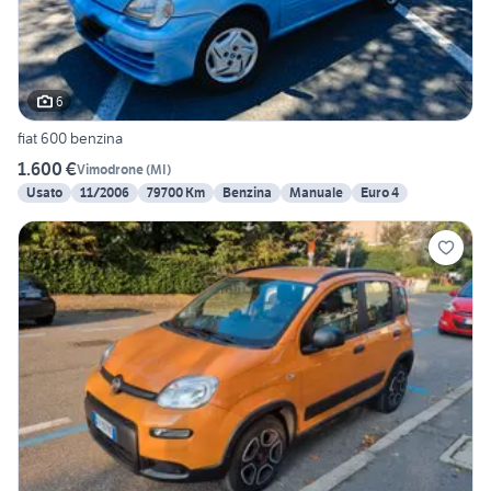
6
fiat 600 benzina
1.600 €
Vimodrone
(
MI
)
Usato
11/2006
79700 Km
Benzina
Manuale
Euro 4