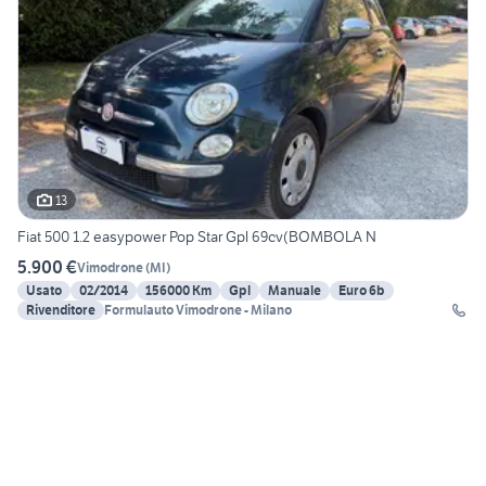
13
Fiat 500 1.2 easypower Pop Star Gpl 69cv(BOMBOLA N
5.900 €
Vimodrone
(
MI
)
Usato
02/2014
156000 Km
Gpl
Manuale
Euro 6b
Rivenditore
Formulauto Vimodrone - Milano