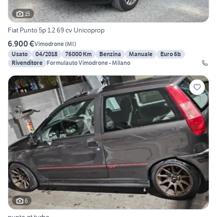
15
Fiat Punto 5p 1.2 69 cv Unicoprop
6.900 €
Vimodrone
(
MI
)
Usato
04/2018
76000 Km
Benzina
Manuale
Euro 6b
Rivenditore
Formulauto Vimodrone - Milano
6