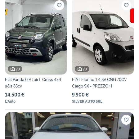
20
20
Fiat Panda 0.9 t.air t. Cross 4x4
FIAT Fiorino 1.4 8V CNG 70CV
s&s 85cv
Cargo SX - PREZZO+I
14.500 €
9.900 €
L'Auto
SILVER AUTO SRL