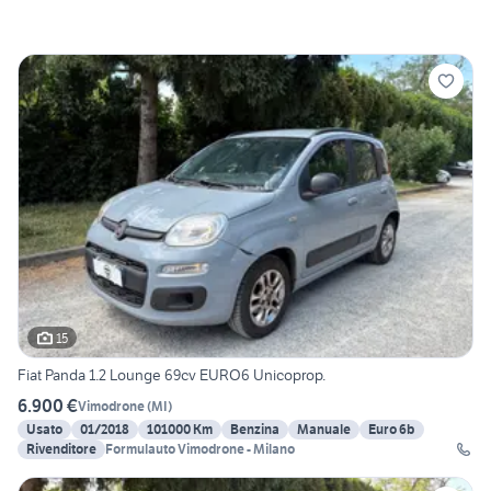
15
Fiat Panda 1.2 Lounge 69cv EURO6 Unicoprop.
6.900 €
Vimodrone
(
MI
)
Usato
01/2018
101000 Km
Benzina
Manuale
Euro 6b
Rivenditore
Formulauto Vimodrone - Milano