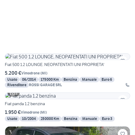
Fiat 500 1.2 LOUNGE. NEOPATENTATI UNI PROPRIETA'
5.200 €
Vimodrone
(
MI
)
Usato
06/2014
175000 Km
Benzina
Manuale
Euro 6
Rivenditore
ROSSI GARAGE SRL
4
Fiat panda 1.2 benzina
1.950 €
Vimodrone
(
MI
)
Usato
10/2004
250000 Km
Benzina
Manuale
Euro 3