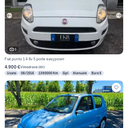
6
Fiat punto 1.4 8v 5 porte easypowrr
4.900 €
Vimodrone
(
MI
)
Usato
08/2016
1390000 Km
Gpl
Manuale
Euro 5