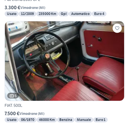
3.300 €
Vimodrone
(
MI
)
Usato
12/2009
235000 Km
Gpl
Automatico
Euro 4
6
FIAT. 500L
7.500 €
Vimodrone
(
MI
)
Usato
06/1970
46000 Km
Benzina
Manuale
Euro 1