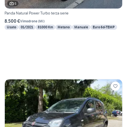
6
Panda Natural Power Turbo terza serie
8.500 €
Vimodrone
(
MI
)
Usato
01/2021
81000 Km
Metano
Manuale
Euro 6d-TEMP