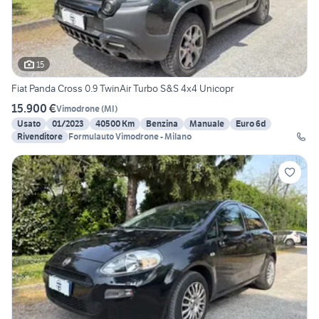
15
Fiat Panda Cross 0.9 TwinAir Turbo S&S 4x4 Unicopr
15.900 €
Vimodrone
(
MI
)
Usato
01/2023
40500 Km
Benzina
Manuale
Euro 6d
Rivenditore
Formulauto Vimodrone - Milano