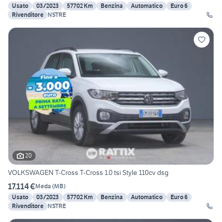
Usato
03/2023
57702 Km
Benzina
Automatico
Euro 6
Rivenditore
NSTRE
20
VOLKSWAGEN T-Cross T-Cross 1.0 tsi Style 110cv dsg
17.114 €
Meda
(
MB
)
Usato
03/2023
57702 Km
Benzina
Automatico
Euro 6
Rivenditore
NSTRE