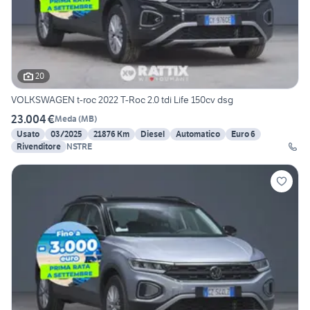
20
VOLKSWAGEN t-roc 2022 T-Roc 2.0 tdi Life 150cv dsg
23.004 €
Meda
(
MB
)
Usato
03/2025
21876 Km
Diesel
Automatico
Euro 6
Rivenditore
NSTRE