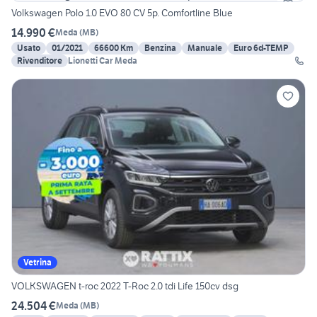
Volkswagen Polo 1.0 EVO 80 CV 5p. Comfortline Blue
14.990 €
Meda
(
MB
)
Usato
01/2021
66600 Km
Benzina
Manuale
Euro 6d-TEMP
Rivenditore
Lionetti Car Meda
Vetrina
VOLKSWAGEN t-roc 2022 T-Roc 2.0 tdi Life 150cv dsg
24.504 €
Meda
(
MB
)