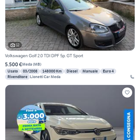
12
Volkswagen Golf 2.0 TDI DPF 5p. GT Sport
5.500 €
Meda
(
MB
)
Usato
03/2008
148000 Km
Diesel
Manuale
Euro 4
Rivenditore
Lionetti Car Meda