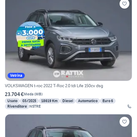
Vetrina
VOLKSWAGEN t-roc 2022 T-Roc 2.0 tdi Life 150cv dsg
23.704 €
Meda
(
MB
)
Usato
03/2025
18619 Km
Diesel
Automatico
Euro 6
Rivenditore
NSTRE