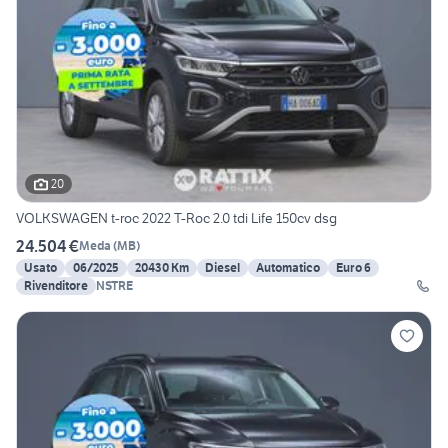
20
VOLKSWAGEN t-roc 2022 T-Roc 2.0 tdi Life 150cv dsg
24.504 €
Meda
(
MB
)
Usato
06/2025
20430 Km
Diesel
Automatico
Euro 6
Rivenditore
NSTRE