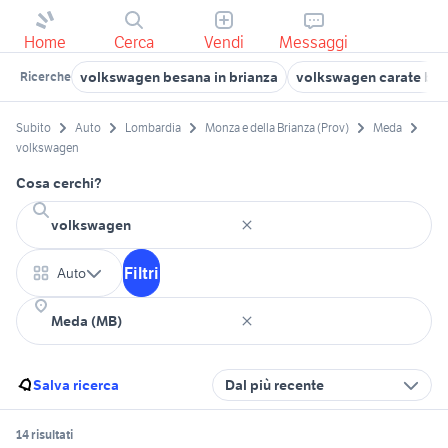
Home
Cerca
Vendi
Messaggi
volkswagen besana in brianza
volkswagen carate bri
Ricerche
Subito
Auto
Lombardia
Monza e della Brianza (Prov)
Meda
volkswagen
Cosa cerchi?
Filtri
Auto
Salva ricerca
Dal più recente
14 risultati