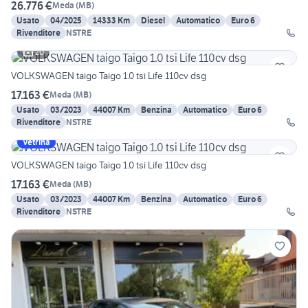
26.776 €
Meda
(
MB
)
Usato
04/2025
14333 Km
Diesel
Automatico
Euro 6
Rivenditore
NSTRE
20
VOLKSWAGEN taigo Taigo 1.0 tsi Life 110cv dsg
17.163 €
Meda
(
MB
)
Usato
03/2023
44007 Km
Benzina
Automatico
Euro 6
Rivenditore
NSTRE
Vetrina
VOLKSWAGEN taigo Taigo 1.0 tsi Life 110cv dsg
17.163 €
Meda
(
MB
)
Usato
03/2023
44007 Km
Benzina
Automatico
Euro 6
Rivenditore
NSTRE