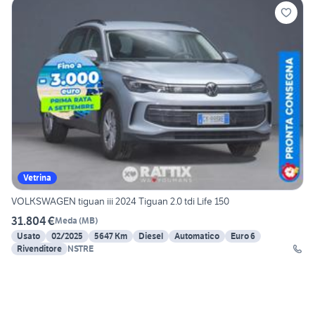
Vetrina
VOLKSWAGEN tiguan iii 2024 Tiguan 2.0 tdi Life 150
31.804 €
Meda
(
MB
)
Usato
02/2025
5647 Km
Diesel
Automatico
Euro 6
Rivenditore
NSTRE