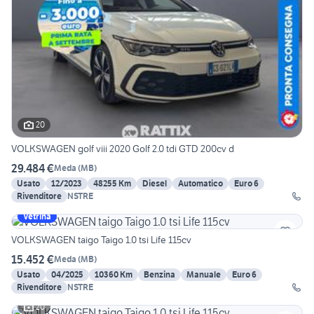
20
VOLKSWAGEN golf viii 2020 Golf 2.0 tdi GTD 200cv d
29.484 €
Meda
(
MB
)
Usato
12/2023
48255 Km
Diesel
Automatico
Euro 6
Rivenditore
NSTRE
Vetrina
VOLKSWAGEN taigo Taigo 1.0 tsi Life 115cv
15.452 €
Meda
(
MB
)
Usato
04/2025
10360 Km
Benzina
Manuale
Euro 6
Rivenditore
NSTRE
20