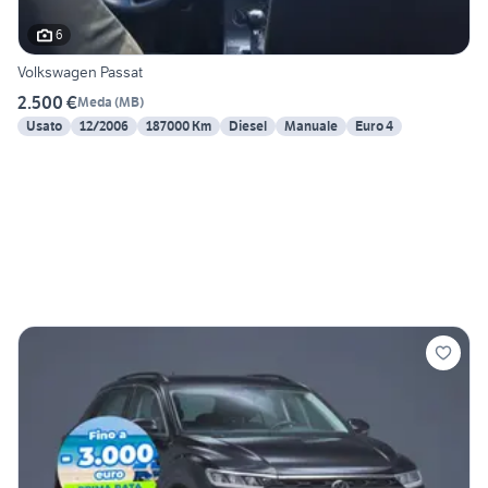
6
Volkswagen Passat
2.500 €
Meda
(
MB
)
Usato
12/2006
187000 Km
Diesel
Manuale
Euro 4