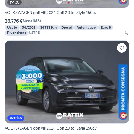
20
VOLKSWAGEN golf viii 2024 Golf 2.0 tdi Style 150cv
26.776 €
Meda
(
MB
)
Usato
04/2025
14333 Km
Diesel
Automatico
Euro 6
Rivenditore
NSTRE
Vetrina
VOLKSWAGEN golf viii 2024 Golf 2.0 tdi Style 150cv