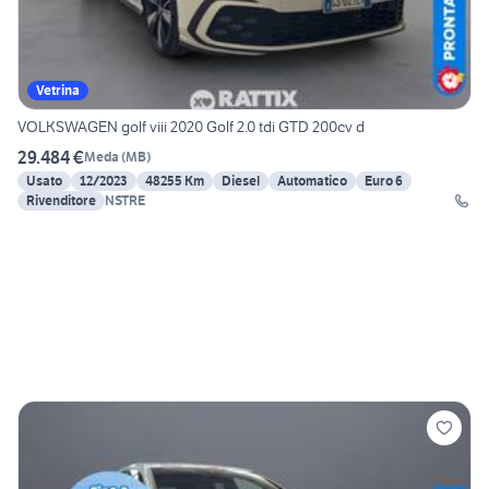
Vetrina
VOLKSWAGEN golf viii 2020 Golf 2.0 tdi GTD 200cv d
29.484 €
Meda
(
MB
)
Usato
12/2023
48255 Km
Diesel
Automatico
Euro 6
Rivenditore
NSTRE