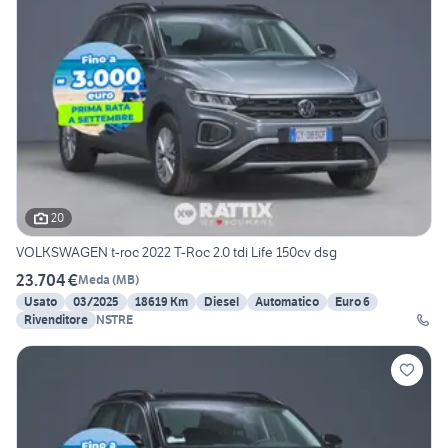
20
VOLKSWAGEN t-roc 2022 T-Roc 2.0 tdi Life 150cv dsg
23.704 €
Meda
(
MB
)
Usato
03/2025
18619 Km
Diesel
Automatico
Euro 6
Rivenditore
NSTRE