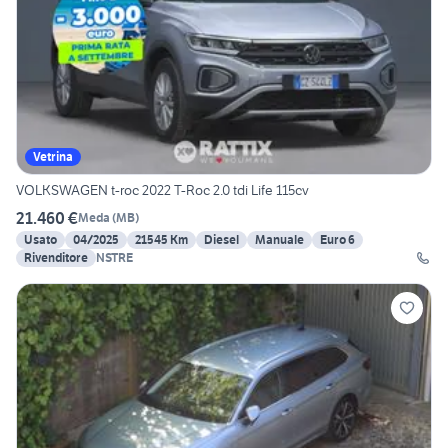
Vetrina
VOLKSWAGEN t-roc 2022 T-Roc 2.0 tdi Life 115cv
21.460 €
Meda
(
MB
)
Usato
04/2025
21545 Km
Diesel
Manuale
Euro 6
Rivenditore
NSTRE