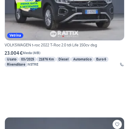
Vetrina
VOLKSWAGEN t-roc 2022 T-Roc 2.0 tdi Life 150cv dsg
23.004 €
Meda
(
MB
)
Usato
03/2025
21876 Km
Diesel
Automatico
Euro 6
Rivenditore
NSTRE