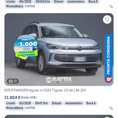
Usato
06/2025
20430 Km
Diesel
Automatico
Euro 6
Rivenditore
NSTRE
20
VOLKSWAGEN tiguan iii 2024 Tiguan 2.0 tdi Life 150
31.804 €
Meda
(
MB
)
Usato
02/2025
5647 Km
Diesel
Automatico
Euro 6
Rivenditore
NSTRE