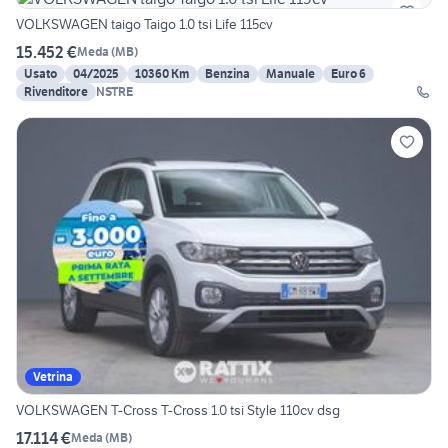
VOLKSWAGEN taigo Taigo 1.0 tsi Life 115cv
15.452 €
Meda
(
MB
)
Usato
04/2025
10360 Km
Benzina
Manuale
Euro 6
Rivenditore
NSTRE
Vetrina
VOLKSWAGEN T-Cross T-Cross 1.0 tsi Style 110cv dsg
17.114 €
Meda
(
MB
)