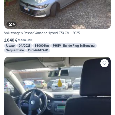
6
Volkswagen Passat Variant eHybrid 270 CV – 2025
1.040 €
Meda
(
MB
)
Usato
04/2025
36000 Km
PHEV - Ibrido Plug-in Benzina
Sequenziale
Euro 6d-TEMP