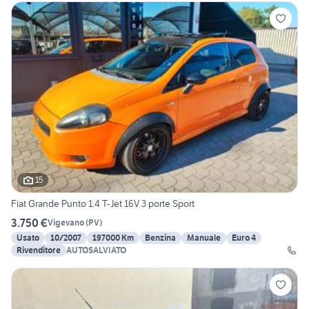
15
Fiat Grande Punto 1.4 T-Jet 16V 3 porte Sport
3.750 €
Vigevano
(
PV
)
Usato
10/2007
197000 Km
Benzina
Manuale
Euro 4
Rivenditore
AUTOSALVIATO