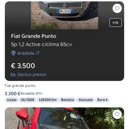
Fiat grande punto
3.300 €
Stradella
(
PV
)
Usato
01/2008
145000 Km
Benzina
Manuale
Euro 4