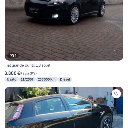
6
Fiat grande punto 1.9 sport
3.800 €
Pavia
(
PV
)
Usato
11/2007
235000 Km
Diesel