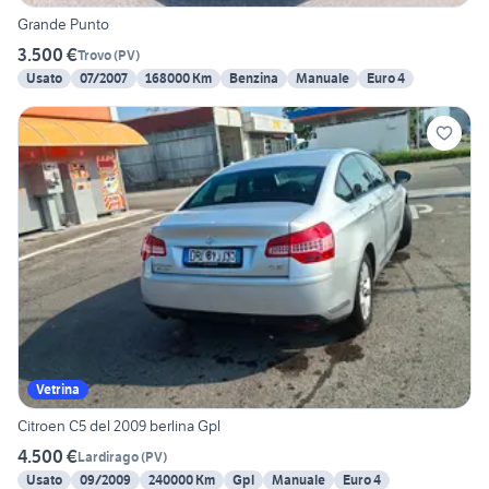
Grande Punto
3.500 €
Trovo
(
PV
)
Usato
07/2007
168000 Km
Benzina
Manuale
Euro 4
Vetrina
Citroen C5 del 2009 berlina Gpl
4.500 €
Lardirago
(
PV
)
Usato
09/2009
240000 Km
Gpl
Manuale
Euro 4