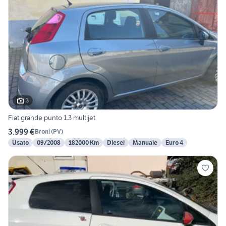
3
Fiat grande punto 1.3 multijet
3.999 €
Broni
(
PV
)
Usato
09/2008
182000 Km
Diesel
Manuale
Euro 4