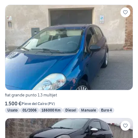
fiat grande punto 1.3 multijet
1.500 €
Pieve del Cairo
(
PV
)
Usato
01/2006
186000 Km
Diesel
Manuale
Euro 4