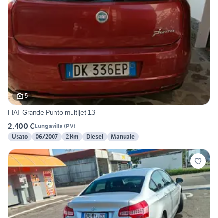
5
FIAT Grande Punto multijet 1.3
2.400 €
Lungavilla
(
PV
)
Usato
06/2007
2 Km
Diesel
Manuale