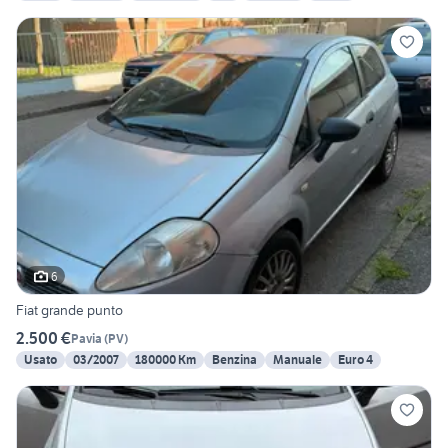
6
Fiat grande punto
2.500 €
Pavia
(
PV
)
Usato
03/2007
180000 Km
Benzina
Manuale
Euro 4