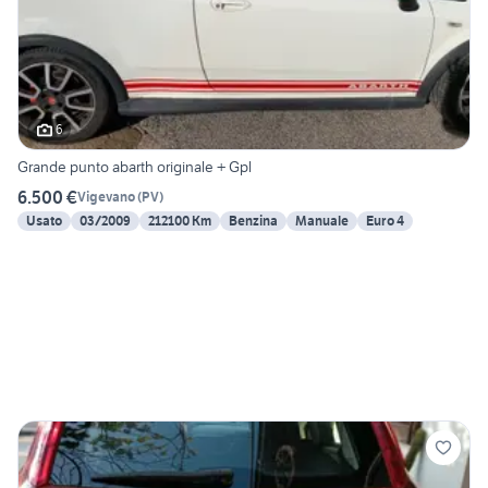
6
Grande punto abarth originale + Gpl
6.500 €
Vigevano
(
PV
)
Usato
03/2009
212100 Km
Benzina
Manuale
Euro 4