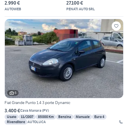
2.990 €
27.100 €
AUTOWEB
PENATI AUTO SRL
6
Fiat Grande Punto 1.4 3 porte Dynamic
3.400 €
Cava Manara
(
PV
)
Usato
11/2007
85000 Km
Benzina
Manuale
Euro 4
Rivenditore
AUTOLUCA