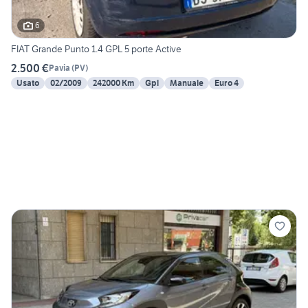
6
FIAT Grande Punto 1.4 GPL 5 porte Active
2.500 €
Pavia
(
PV
)
Usato
02/2009
242000 Km
Gpl
Manuale
Euro 4