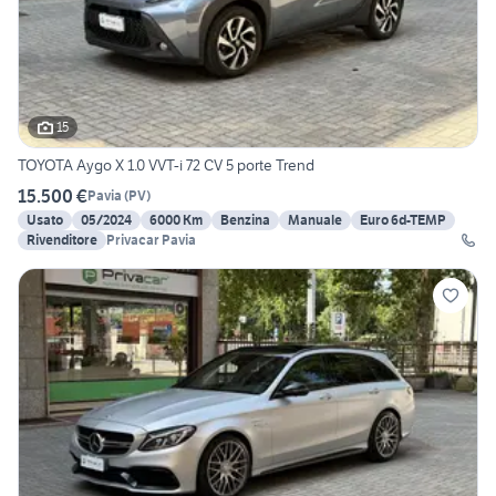
15
TOYOTA Aygo X 1.0 VVT-i 72 CV 5 porte Trend
15.500 €
Pavia
(
PV
)
Usato
05/2024
6000 Km
Benzina
Manuale
Euro 6d-TEMP
Rivenditore
Privacar Pavia