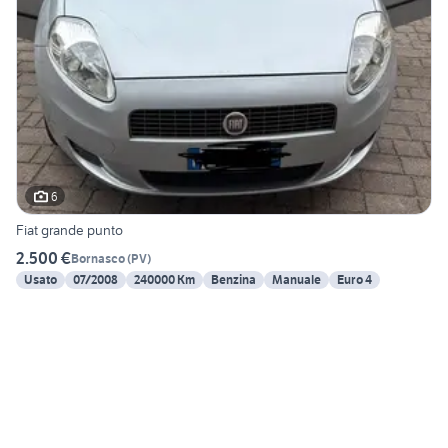
6
Fiat grande punto
2.500 €
Bornasco
(
PV
)
Usato
07/2008
240000 Km
Benzina
Manuale
Euro 4