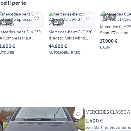
celti per te
20
16
13
Mercedes CLA 220
ercedes-benz SLK 230
Mercedes-benz GLC 220
Sport 177cv auto
at Kompressor aut.
d 4Matic Mild Hybrid
17.900 €
TORICO
Advance
1.900 €
44.900 €
L'Auto
UTOWEB
AUTOMOBILI RASO
MERCEDES CLASSE A 
1.500 €
San Martino Siccomari