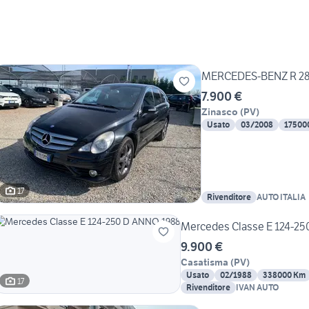
MERCEDES-BENZ R 280
7.900 €
Zinasco
(
PV
)
Usato
03/2008
17500
17
Rivenditore
AUTO ITALIA
Mercedes Classe E 124-2
9.900 €
Casatisma
(
PV
)
Usato
02/1988
338000 Km
17
Rivenditore
IVAN AUTO