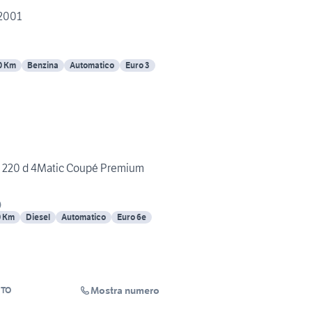
2001
0 Km
Benzina
Automatico
Euro 3
220 d 4Matic Coupé Premium
)
0 Km
Diesel
Automatico
Euro 6e
Mostra numero
UTO