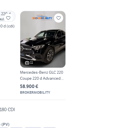
 d (cdi)
11
Mercedes-Benz GLC 220
Coupe 220 d Advanced
Plus 4m
58.900 €
BROKERMOBILITY
180 CDI
o
(
PV
)