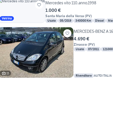
Mercedes vito 110.anno.1998
1.000 €
Santa Maria della Versa
(
PV
)
Vetrina
Usato
05/2019
340000 Km
Diesel
Ma
MERCEDES-BENZ A 160
4.690 €
Zinasco
(
PV
)
Usato
07/2011
121000
15
Rivenditore
AUTO ITALIA