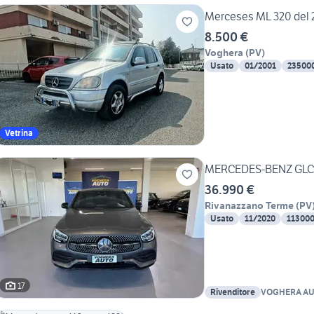
Merceses ML 320 del 
8.500 €
Voghera
(
PV
)
Usato
01/2001
23500
Vetrina
MERCEDES-BENZ GLC 
36.990 €
Rivanazzano Terme
(
PV
Usato
11/2020
11300
17
Rivenditore
VOGHERA A