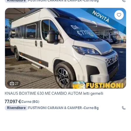
Rivenditore
FUSTINONI CARAVAN & CAMPER -Curno Bg
27
KNAUS BOXTIME 630 ME CAMBIO AUTOM letti gemelli
77.097 €
Curno
(
BG
)
Rivenditore
FUSTINONI CARAVAN & CAMPER -Curno Bg