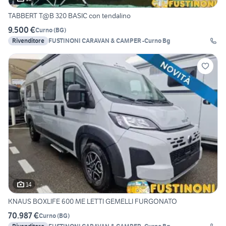
TABBERT T@B 320 BASIC con tendalino
9.500 €
Curno
(
BG
)
Rivenditore
FUSTINONI CARAVAN & CAMPER -Curno Bg
14
KNAUS BOXLIFE 600 ME LETTI GEMELLI FURGONATO
70.987 €
Curno
(
BG
)