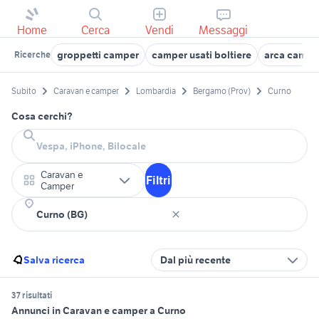
Home
Cerca
Vendi
Messaggi
groppetti camper
camper usati boltiere
arca campe
Ricerche
Subito
Caravan e camper
Lombardia
Bergamo (Prov)
Curno
Cosa cerchi?
Caravan e
Filtri
Camper
Salva ricerca
Dal più recente
37 risultati
Annunci in Caravan e camper a Curno