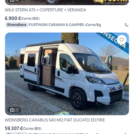
WILK STERN 470 + COPERTURE + VERANDA
6.900 €
Curno
(
BG
)
Rivenditore
FUSTINONI CARAVAN & CAMPER -Curno Bg
22
WEINSBERG CARABUS 540 MQ FIAT DUCATO ED.FIRE
59.307 €
Curno
(
BG
)