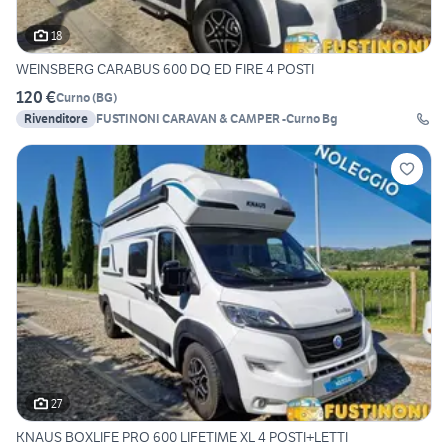
18
WEINSBERG CARABUS 600 DQ ED FIRE 4 POSTI
120 €
Curno
(
BG
)
Rivenditore
FUSTINONI CARAVAN & CAMPER -Curno Bg
27
KNAUS BOXLIFE PRO 600 LIFETIME XL 4 POSTI+LETTI