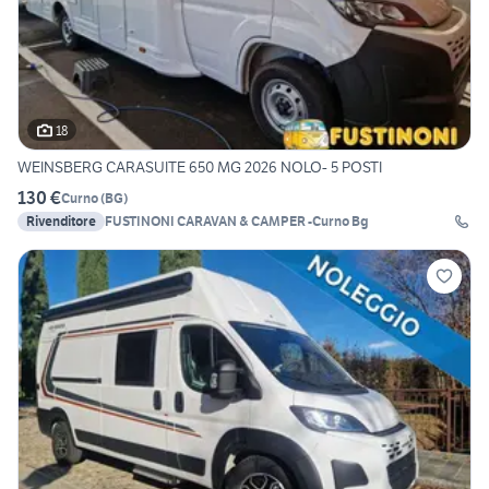
18
WEINSBERG CARASUITE 650 MG 2026 NOLO- 5 POSTI
130 €
Curno
(
BG
)
Rivenditore
FUSTINONI CARAVAN & CAMPER -Curno Bg