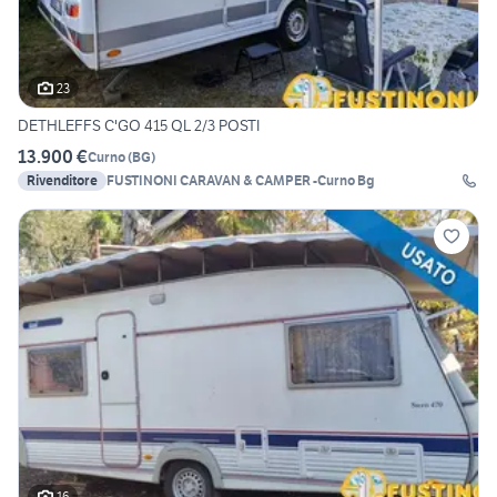
23
DETHLEFFS C'GO 415 QL 2/3 POSTI
13.900 €
Curno
(
BG
)
Rivenditore
FUSTINONI CARAVAN & CAMPER -Curno Bg
16