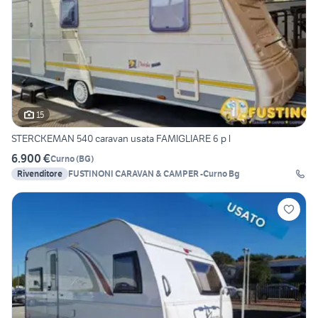
15
STERCKEMAN 540 caravan usata FAMIGLIARE 6 p l
6.900 €
Curno
(
BG
)
Rivenditore
FUSTINONI CARAVAN & CAMPER -Curno Bg