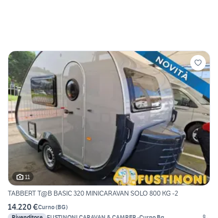
11
TABBERT T@B BASIC 320 MINICARAVAN SOLO 800 KG -2
14.220 €
Curno
(
BG
)
Rivenditore
FUSTINONI CARAVAN & CAMPER -Curno Bg