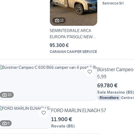
Sanrocco Srl
13
SEMINTEGRALE ARCA
EUROPA P745GLC NEW
DEAL
95.300 €
CARAVAN CAMPER SERVICE
Bürstner Campeo 
5,99
69.780 €
Sale Marasino
(
BS
30
Rivenditore
Centro
FORD MARLIN ELNAGH 57
11.900 €
6
Rovato
(
BS
)