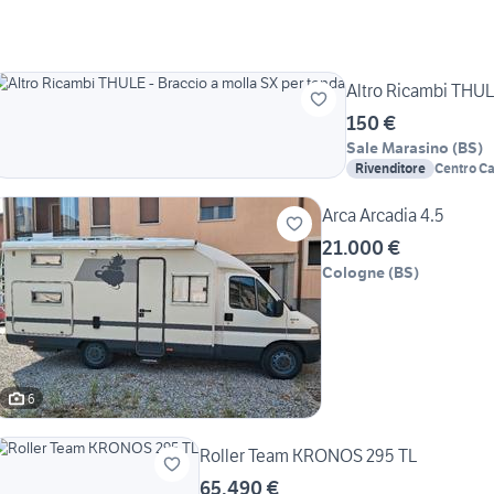
Altro Ricambi THULE
150 €
Sale Marasino
(
BS
)
Rivenditore
Centro C
Arca Arcadia 4.5
21.000 €
Cologne
(
BS
)
6
Roller Team KRONOS 295 TL
65.490 €