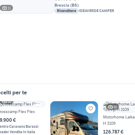
Brescia
(
BS
)
11
Rivenditore
IDEAVERDE CAMPER
celti per te
10
11
rosscamp Flex Flex
Motorhome Laika
9.900 €
H 3109
entro Caravans Barassi
126.787 €
eader Vendita In Italia