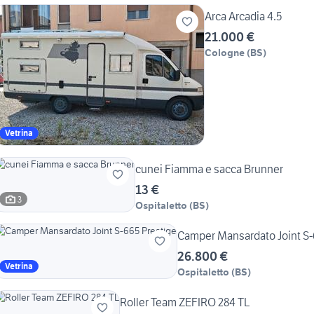
Arca Arcadia 4.5
21.000 €
Cologne
(
BS
)
Vetrina
cunei Fiamma e sacca Brunner
13 €
3
Ospitaletto
(
BS
)
Camper Mansardato Joint S-
26.800 €
Vetrina
Ospitaletto
(
BS
)
Roller Team ZEFIRO 284 TL