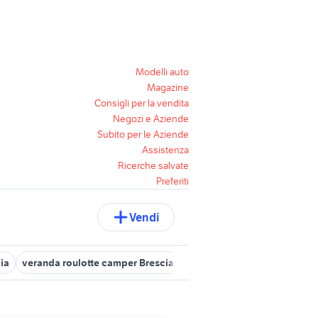
Modelli auto
Magazine
Consigli per la vendita
Negozi e Aziende
Subito per le Aziende
Assistenza
Ricerche salvate
Preferiti
Vendi
ia
veranda roulotte camper Brescia provincia
camper Nave
ca