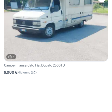
6
Camper mansardato Fiat Ducato 2500TD
9.000 €
Nibionno
(
LC
)