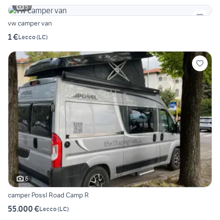
5
vw camper van
1 €
Lecco
(
LC
)
6
camper Possl Road Camp R
55.000 €
Lecco
(
LC
)