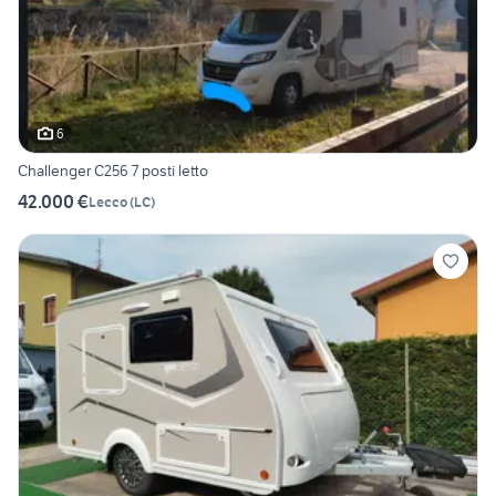
6
Challenger C256 7 posti letto
42.000 €
Lecco
(
LC
)