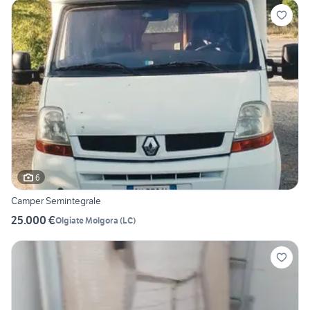
6
Camper Semintegrale
25.000 €
Olgiate Molgora
(
LC
)