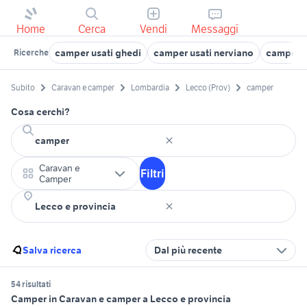
Home
Cerca
Vendi
Messaggi
camper usati ghedi
camper usati nerviano
camper u
Ricerche
Subito
Caravan e camper
Lombardia
Lecco (Prov)
camper
Cosa cerchi?
Caravan e
Filtri
Camper
Salva ricerca
Dal più recente
54 risultati
Camper in Caravan e camper a Lecco e provincia