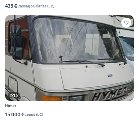
435 €
Cassago Brianza
(
LC
)
6
Himer
15.000 €
Lecco
(
LC
)