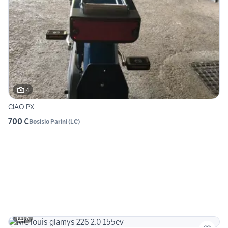
4
CIAO PX
700 €
Bosisio Parini
(
LC
)
6