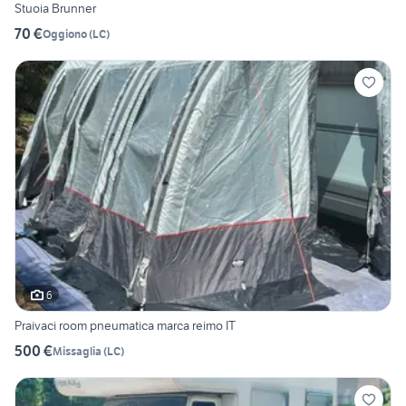
Stuoia Brunner
70 €
Oggiono
(
LC
)
6
Praivaci room pneumatica marca reimo IT
500 €
Missaglia
(
LC
)