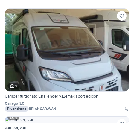
9
Camper furgonato Challenger V114max sport edition
Osnago
(
LC
)
Rivenditore
BRIANCARAVAN
6
camper, van