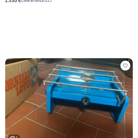
1.350 €
Colle Brianza
(
LC
)
3