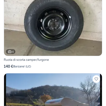
4
Ruota di scorta camper/furgone
140 €
Barzano'
(
LC
)