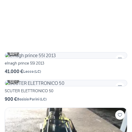
4
elnagh prince 55l 2013
41.000 €
Lecco
(
LC
)
2
SCUTER ELETTRONICO 50
900 €
Bosisio Parini
(
LC
)