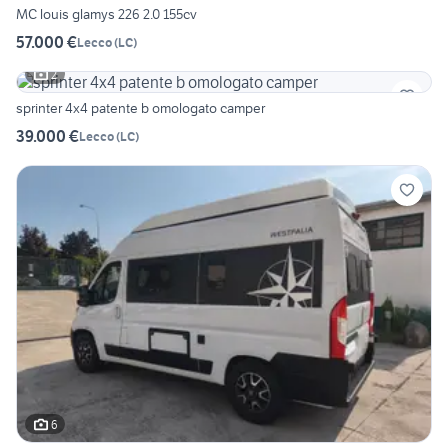
MC louis glamys 226 2.0 155cv
57.000 €
Lecco
(
LC
)
2
sprinter 4x4 patente b omologato camper
39.000 €
Lecco
(
LC
)
6