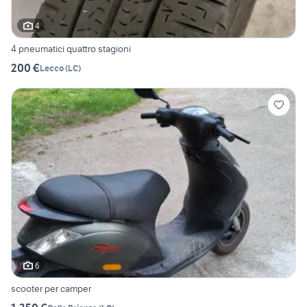
4
4 pneumatici quattro stagioni
200 €
Lecco
(
LC
)
6
scooter per camper