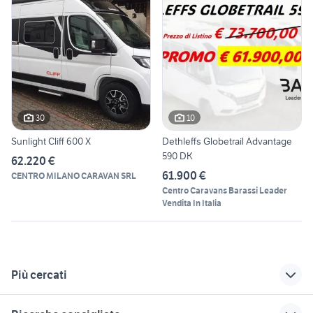
30
10
Sunlight Cliff 600 X
Dethleffs Globetrail Advantage
590 DK
62.220 €
61.900 €
CENTRO MILANO CARAVAN SRL
Centro Caravans Barassi Leader
Vendita In Italia
Più cercati
Correlati
Richerche simili
Suggerimenti