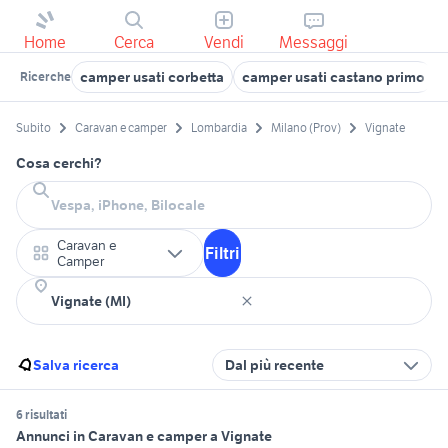
Home
Cerca
Vendi
Messaggi
camper usati corbetta
camper usati castano primo
Ricerche
Subito
Caravan e camper
Lombardia
Milano (Prov)
Vignate
Cosa cerchi?
Caravan e
Filtri
Camper
Salva ricerca
Dal più recente
6 risultati
Annunci in Caravan e camper a Vignate