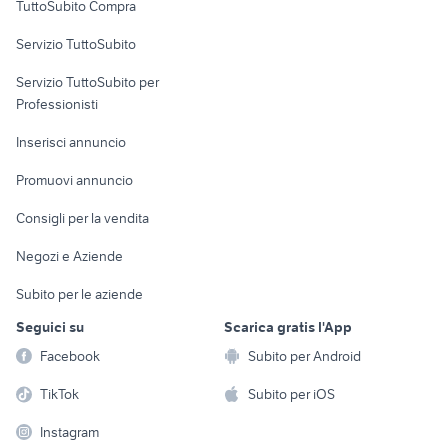
TuttoSubito Compra
commerciali
Servizio TuttoSubito
elettronica
per la casa e la
sports e hobby
Servizio TuttoSubito per
persona
Informatica
Animali
Professionisti
Arredamento e
Console e
Accessori per
Casalinghi
Inserisci annuncio
Videogiochi
animali
Elettrodomestici
Promuovi annuncio
Audio/Video
Musica e Film
Giardino e Fai da te
Consigli per la vendita
Fotografia
Libri e Riviste
Abbigliamento e
Negozi e Aziende
Telefonia
Strumenti Musicali
Accessori
Subito per le aziende
Sports
Tutto per i bambini
Seguici su
Scarica gratis l'App
Biciclette
Facebook
Subito per Android
Collezionismo
TikTok
Subito per iOS
Instagram