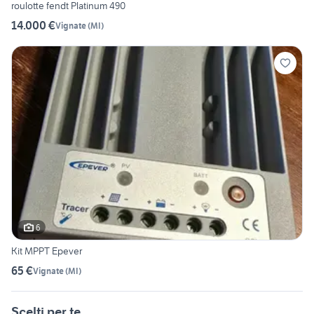
roulotte fendt Platinum 490
14.000 €
Vignate
(
MI
)
6
Kit MPPT Epever
65 €
Vignate
(
MI
)
Scelti per te