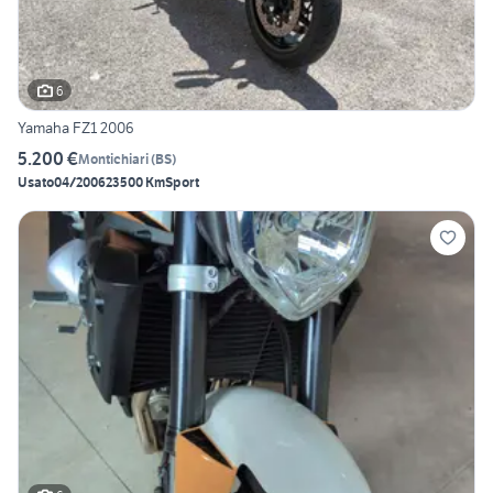
6
Yamaha FZ1 2006
5.200 €
Montichiari
(
BS
)
Usato
04/2006
23500 Km
Sport