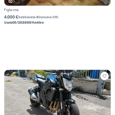
3
Figlia mia
4.000 €
Gabbioneta-Binanuova
(
CR
)
Usato
05/2015
8000 Km
Altro