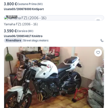
3.800 €
Castano Primo
(
MI
)
Usato
03/2006
78000 Km
Sport
30
Yamaha FZ1 (2006 - 16)
3.590 €
Corsico
(
MI
)
Usato
06/2008
54617 Km
Altro
Rivenditore
Street dogs motors