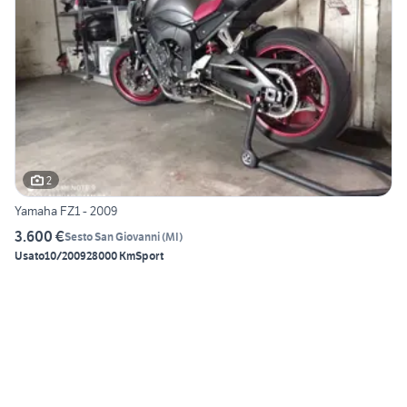
2
Yamaha FZ1 - 2009
3.600 €
Sesto San Giovanni
(
MI
)
Usato
10/2009
28000 Km
Sport