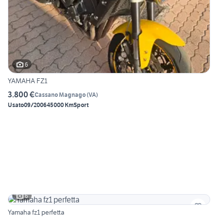
6
YAMAHA FZ1
3.800 €
Cassano Magnago
(
VA
)
Usato
09/2006
45000 Km
Sport
6
Yamaha fz1 perfetta