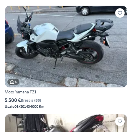
6
Moto Yamaha FZ1
5.500 €
Brescia
(
BS
)
Usato
06/2014
34000 Km