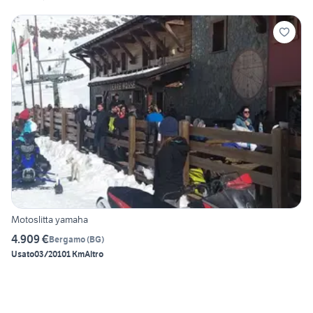
Motoslitta yamaha
4.909 €
Bergamo
(
BG
)
Usato
03/2010
1 Km
Altro