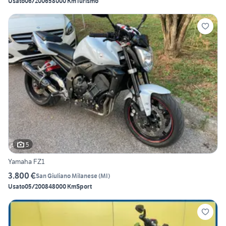
Usato
06/2006
58000 Km
Turismo
5
Yamaha FZ1
3.800 €
San Giuliano Milanese
(
MI
)
Usato
05/2008
48000 Km
Sport