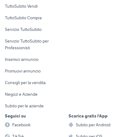
Case vacanza
TuttoSubito Vendi
Uffici e Locali
TuttoSubito Compra
commerciali
Servizio TuttoSubito
elettronica
per la casa e la
sports e hobby
Servizio TuttoSubito per
persona
Informatica
Animali
Professionisti
Arredamento e
Console e
Accessori per
Casalinghi
Inserisci annuncio
Videogiochi
animali
Elettrodomestici
Promuovi annuncio
Audio/Video
Musica e Film
Giardino e Fai da te
Consigli per la vendita
Fotografia
Libri e Riviste
Abbigliamento e
Negozi e Aziende
Telefonia
Strumenti Musicali
Accessori
Subito per le aziende
Sports
Tutto per i bambini
Seguici su
Scarica gratis l'App
Biciclette
Facebook
Subito per Android
Collezionismo
TikTok
Subito per iOS