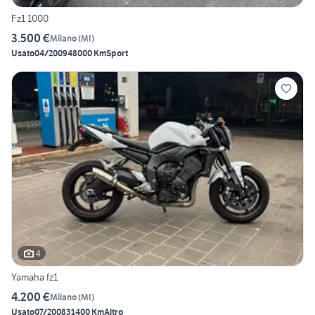
Fz1 1000
3.500 €
Milano
(
MI
)
Usato
04/2009
48000 Km
Sport
4
Yamaha fz1
4.200 €
Milano
(
MI
)
Usato
07/2008
31400 Km
Altro