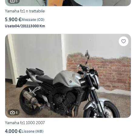
6
Yamaha fz1 n trattabile
5.900 €
Mozzate
(
CO
)
Usato
04/2011
13000 Km
4
Yamaha fz1 1000 2007
4.000 €
Lissone
(
MB
)