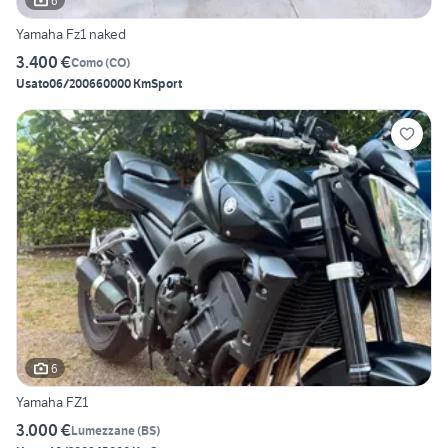
6
Yamaha Fz1 naked
3.400 €
Como
(
CO
)
Usato
06/2006
60000 Km
Sport
6
Yamaha FZ1
3.000 €
Lumezzane
(
BS
)