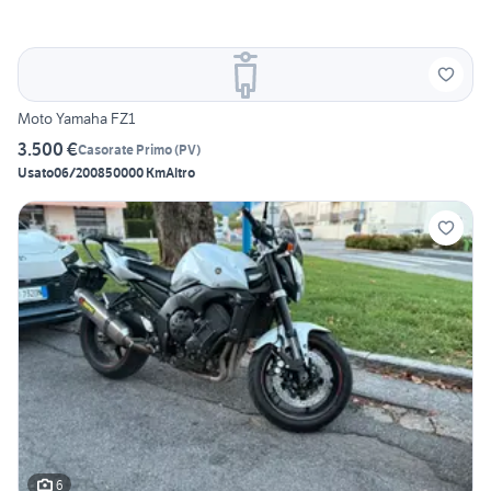
Moto Yamaha FZ1
3.500 €
Casorate Primo
(
PV
)
Usato
06/2008
50000 Km
Altro
6