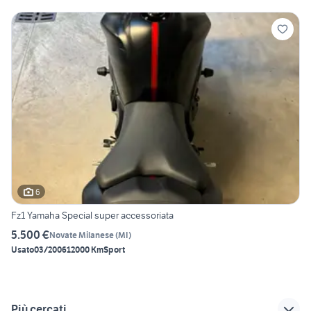
6
Fz1 Yamaha Special super accessoriata
5.500 €
Novate Milanese
(
MI
)
Usato
03/2006
12000 Km
Sport
Più cercati