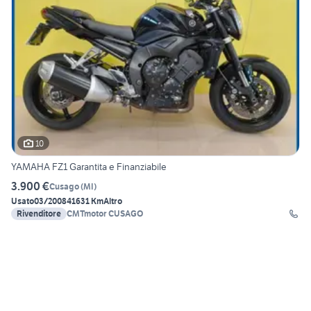
10
YAMAHA FZ1 Garantita e Finanziabile
3.900 €
Cusago
(
MI
)
Usato
03/2008
41631 Km
Altro
Rivenditore
CMTmotor CUSAGO