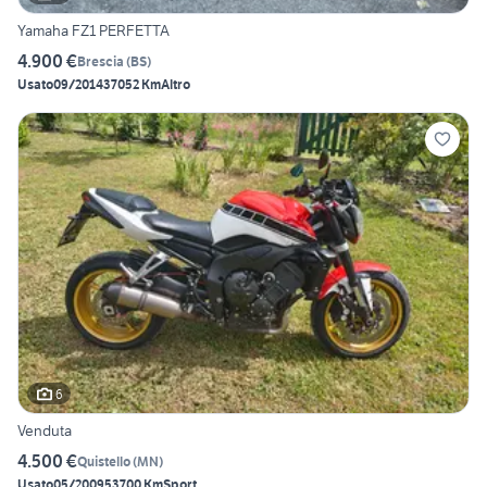
Yamaha FZ1 PERFETTA
4.900 €
Brescia
(
BS
)
Usato
09/2014
37052 Km
Altro
6
Venduta
4.500 €
Quistello
(
MN
)
Usato
05/2009
53700 Km
Sport