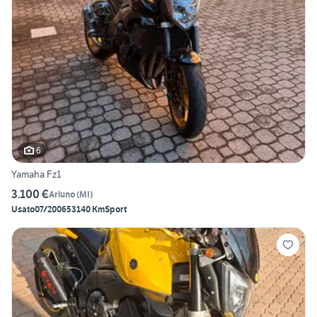
6
Yamaha Fz1
3.100 €
Arluno
(
MI
)
Usato
07/2006
53140 Km
Sport