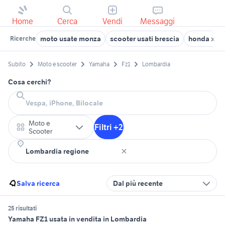
Home
Cerca
Vendi
Messaggi
moto usate monza
scooter usati brescia
honda x-ad
Ricerche
Subito
Moto e scooter
Yamaha
Fz1
Lombardia
Cosa cerchi?
Moto e
Filtri +2
Scooter
Salva ricerca
Dal più recente
25 risultati
Yamaha FZ1 usata in vendita in Lombardia