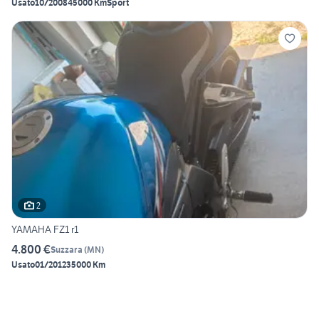
Usato
10/2008
45000 Km
Sport
2
YAMAHA FZ1 r1
4.800 €
Suzzara
(
MN
)
Usato
01/2012
35000 Km