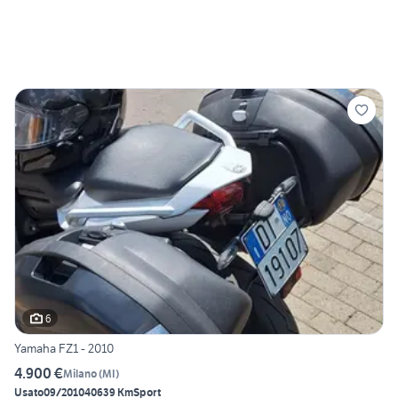
6
Yamaha FZ1 - 2010
4.900 €
Milano
(
MI
)
Usato
09/2010
40639 Km
Sport