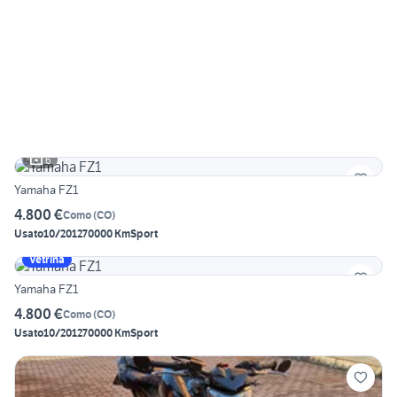
6
Yamaha FZ1
4.800 €
Como
(
CO
)
Usato
10/2012
70000 Km
Sport
Vetrina
Yamaha FZ1
4.800 €
Como
(
CO
)
Usato
10/2012
70000 Km
Sport