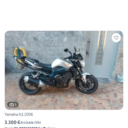
5
Yamaha fz1 2006
3.300 €
Arcisate
(
VA
)