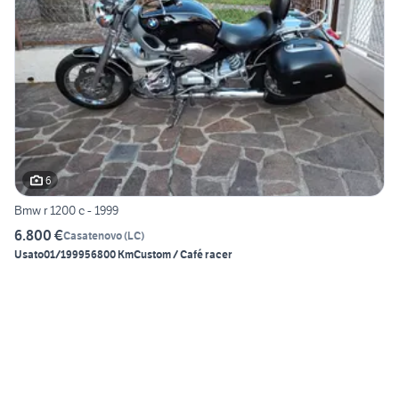
6
Bmw r 1200 c - 1999
6.800 €
Casatenovo
(
LC
)
Usato
01/1999
56800 Km
Custom / Café racer