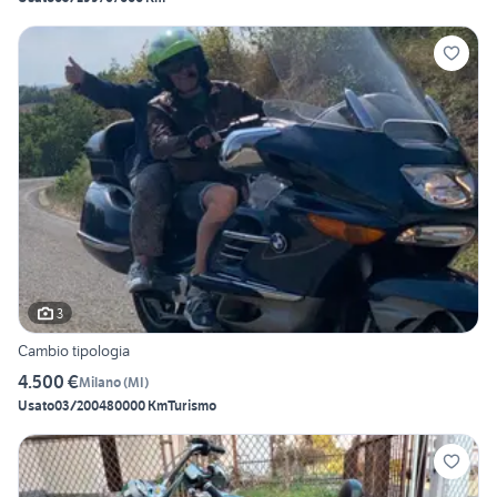
3
Cambio tipologia
4.500 €
Milano
(
MI
)
Usato
03/2004
80000 Km
Turismo