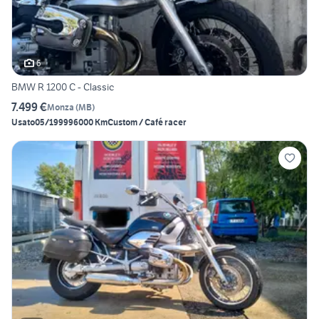
6
BMW R 1200 C - Classic
7.499 €
Monza
(
MB
)
Usato
05/1999
96000 Km
Custom / Café racer