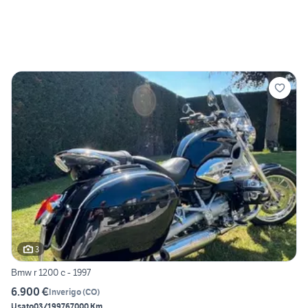
3
Bmw r 1200 c - 1997
6.900 €
Inverigo
(
CO
)
Usato
03/1997
67000 Km