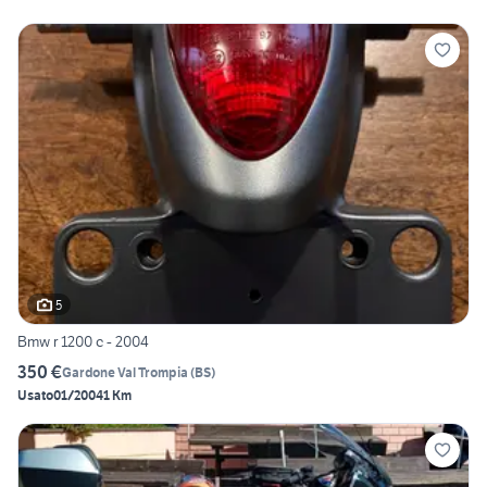
5
Bmw r 1200 c - 2004
350 €
Gardone Val Trompia
(
BS
)
Usato
01/2004
1 Km