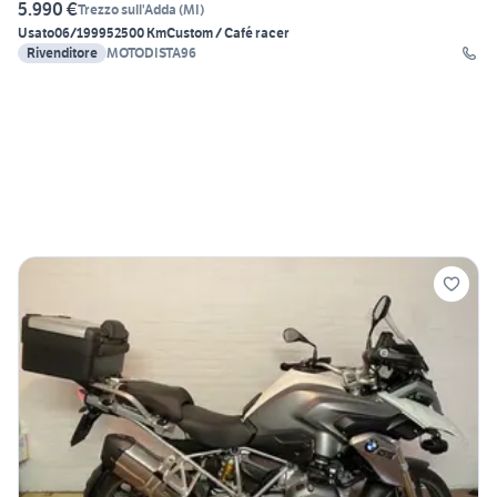
5.990 €
Trezzo sull'Adda
(
MI
)
Usato
06/1999
52500 Km
Custom / Café racer
Rivenditore
MOTODISTA96