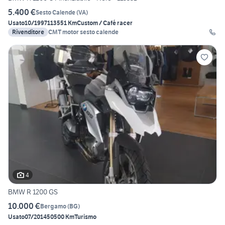
5.400 €
Sesto Calende
(
VA
)
Usato
10/1997
113551 Km
Custom / Café racer
Rivenditore
CMT motor sesto calende
4
BMW R 1200 GS
10.000 €
Bergamo
(
BG
)
Usato
07/2014
50500 Km
Turismo