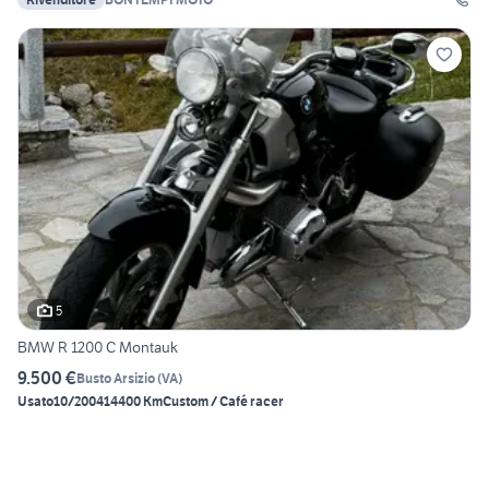
5
BMW R 1200 C Montauk
9.500 €
Busto Arsizio
(
VA
)
Usato
10/2004
14400 Km
Custom / Café racer