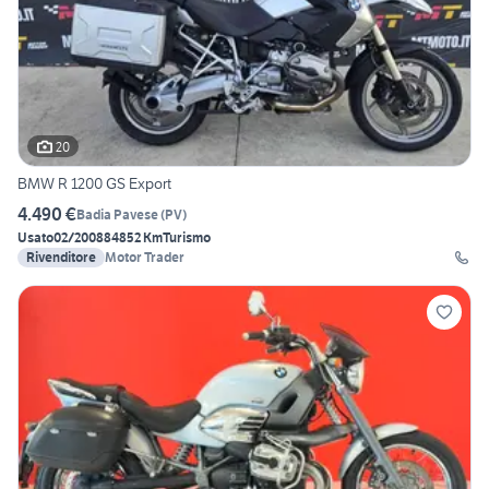
20
BMW R 1200 GS Export
4.490 €
Badia Pavese
(
PV
)
Usato
02/2008
84852 Km
Turismo
Rivenditore
Motor Trader