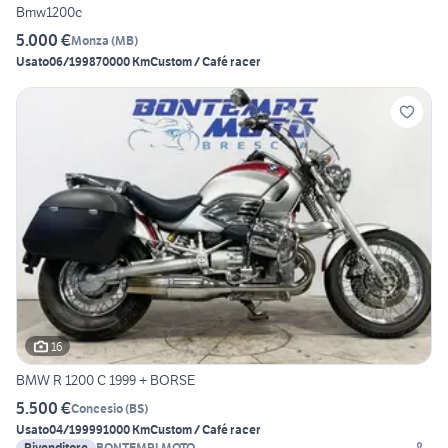
Bmw1200c
5.000 €
Monza
(
MB
)
Usato
06/1998
70000 Km
Custom / Café racer
16
BMW R 1200 C 1999 + BORSE
5.500 €
Concesio
(
BS
)
Usato
04/1999
91000 Km
Custom / Café racer
Rivenditore
BONTEMPI MOTO