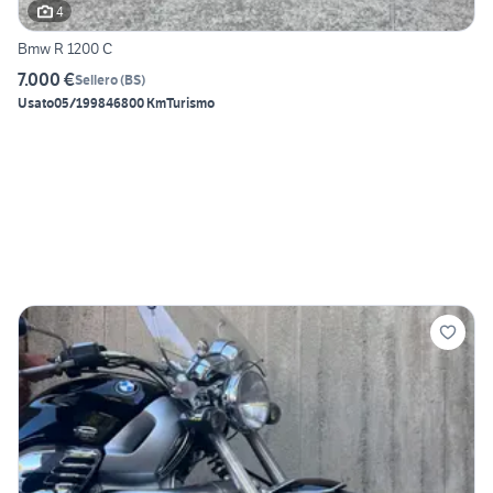
4
Bmw R 1200 C
7.000 €
Sellero
(
BS
)
Usato
05/1998
46800 Km
Turismo