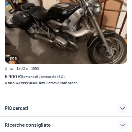
5
Bmw r 1200 c - 1999
6.900 €
Romano di Lombardia
(
BG
)
Usato
04/1999
18360 Km
Custom / Café racer
Più cercati
Correlati
Richerche simili
Suggerimenti
Ricerche consigliate
bmw service milano
bmw ranica
bmw k1200