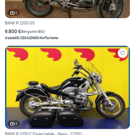
5
BMW R 1200 GS
9.800 €
Bergamo
(
BG
)
Usato
03/2014
20000 Km
Turismo
9
BMW R 1200 C Finanziabile - Nero - 113551