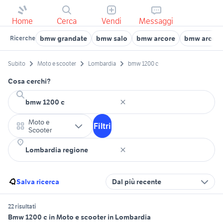
Home
Cerca
Vendi
Messaggi
bmw grandate
bmw salo
bmw arcore
bmw arcen
Ricerche
Subito
Moto e scooter
Lombardia
bmw 1200 c
Cosa cerchi?
Moto e
Filtri
Scooter
Salva ricerca
Dal più recente
22 risultati
Bmw 1200 c in Moto e scooter in Lombardia