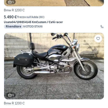
5
Bmw R 1200 C
5.490 €
Trezzo sull'Adda
(
MI
)
Usato
04/1998
54145 Km
Custom / Café racer
Rivenditore
MOTODISTA96
6
Bmw R 1200 C