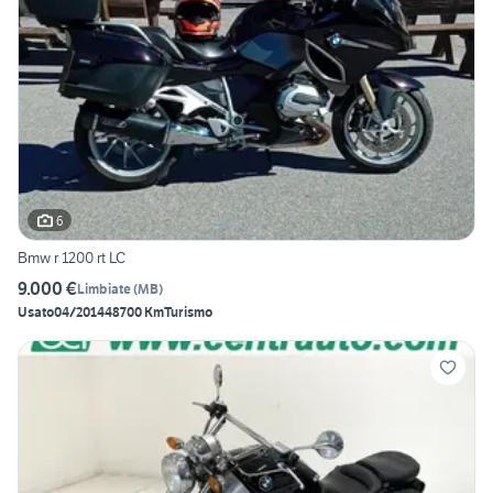
6
Bmw r 1200 rt LC
9.000 €
Limbiate
(
MB
)
Usato
04/2014
48700 Km
Turismo