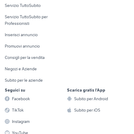
Servizio TuttoSubito
elettronica
per la casa e la
sports e hobby
Servizio TuttoSubito per
persona
Informatica
Animali
Professionisti
Arredamento e
Console e
Accessori per
Casalinghi
Inserisci annuncio
Videogiochi
animali
Elettrodomestici
Promuovi annuncio
Audio/Video
Musica e Film
Giardino e Fai da te
Consigli per la vendita
Fotografia
Libri e Riviste
Abbigliamento e
Negozi e Aziende
Telefonia
Strumenti Musicali
Accessori
Subito per le aziende
Sports
Tutto per i bambini
Seguici su
Scarica gratis l'App
Biciclette
Facebook
Subito per Android
Collezionismo
TikTok
Subito per iOS
Instagram
YouTube