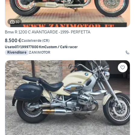
30
Bmw R 1200 C AVANTGARDE -1999- PERFETTA
8.500 €
Castelverde
(
CR
)
Usato
07/1999
77800 Km
Custom / Café racer
Rivenditore
ZANIMOTOR