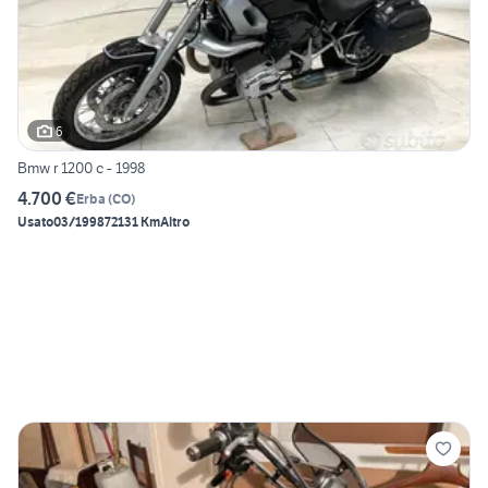
6
Bmw r 1200 c - 1998
4.700 €
Erba
(
CO
)
Usato
03/1998
72131 Km
Altro