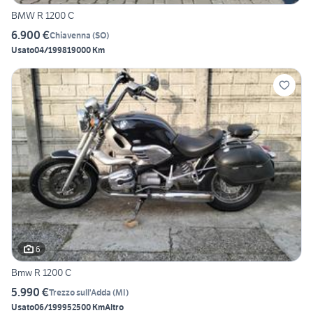
BMW R 1200 C
6.900 €
Chiavenna
(
SO
)
Usato
04/1998
19000 Km
6
Bmw R 1200 C
5.990 €
Trezzo sull'Adda
(
MI
)
Usato
06/1999
52500 Km
Altro