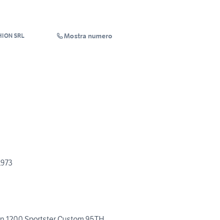
Mostra numero
ION SRL
1973
on 1200 Sportster Custom 95TH