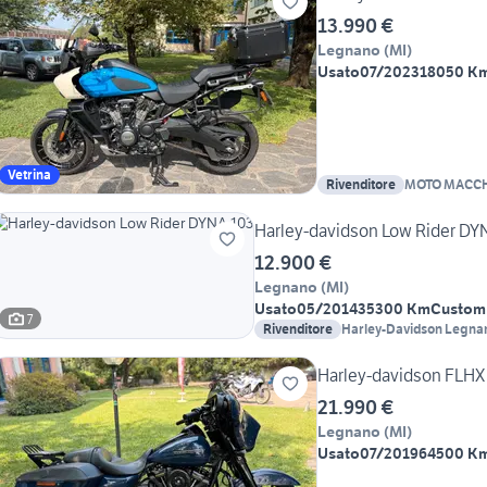
13.990 €
Legnano
(
MI
)
Usato
07/2023
18050 K
Vetrina
Rivenditore
MOTO MACCH
Harley-davidson Low Rider DY
12.900 €
Legnano
(
MI
)
Usato
05/2014
35300 Km
Custom 
7
Rivenditore
Harley-Davidson Legna
Harley-davidson FLHX 
21.990 €
Legnano
(
MI
)
Usato
07/2019
64500 K