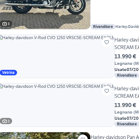
8
Rivenditore
Harley-David
Harley-dav
SCREAM E
13.990 €
Legnano
(
M
Usato
07/20
Vetrina
Rivenditore
Harley-dav
SCREAM E
13.990 €
Legnano
(
M
Usato
07/20
8
Rivenditore
Harley-davidson Pan 