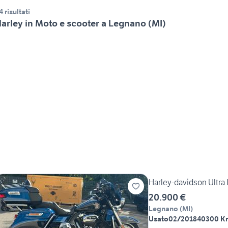
4 risultati
arley in Moto e scooter a Legnano (MI)
Harley-davidson Ultra
20.900 €
Legnano
(
MI
)
Usato
02/2018
40300 K