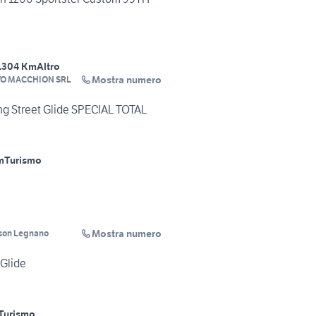
1304 Km
Altro
Mostra numero
O MACCHION SRL
ng Street Glide SPECIAL TOTAL
m
Turismo
Mostra numero
son Legnano
Glide
Turismo