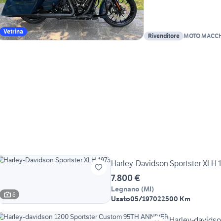
Vetrina
Rivenditore
MOTO MACCH
Harley-Davidson Sportster XLH 
7.800 €
Legnano
(
MI
)
6
Usato
05/1970
22500 Km
Harley-davids