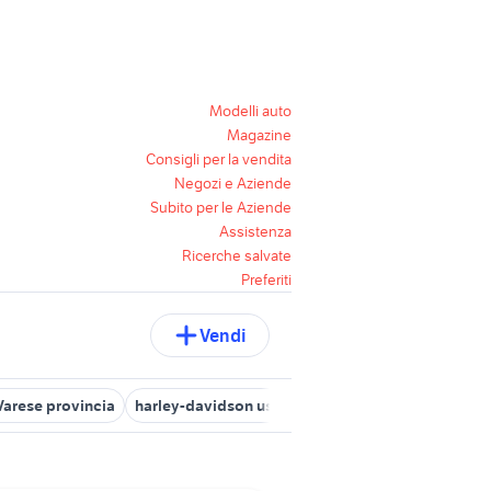
Modelli auto
Magazine
Consigli per la vendita
Negozi e Aziende
Subito per le Aziende
Assistenza
Ricerche salvate
Preferiti
Vendi
Varese provincia
harley-davidson usate lombardia
harley david