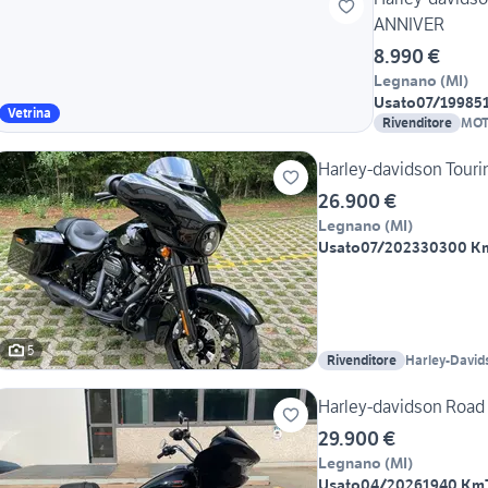
ANNIVER
8.990 €
Legnano
(
MI
)
Usato
07/1998
5
Vetrina
Rivenditore
MOT
Harley-davidson Touri
26.900 €
Legnano
(
MI
)
Usato
07/2023
30300 K
5
Rivenditore
Harley-David
Harley-davidson Road 
29.900 €
Legnano
(
MI
)
Usato
04/2026
1940 Km