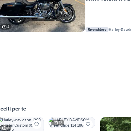
4
Rivenditore
Harley-David
celti per te
12
8