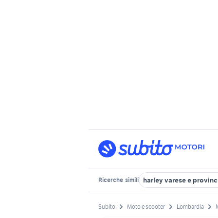
harley varese e provinc
Ricerche
simili
Subito
Moto e scooter
Lombardia